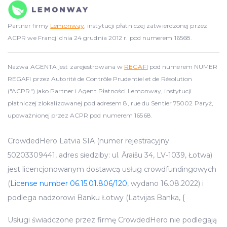
Partner firmy
Lemonway
, instytucji płatniczej zatwierdzonej przez
ACPR we Francji dnia 24 grudnia 2012 r. pod numerem 16568.
Nazwa AGENTA jest zarejestrowana w
REGAFI
pod numerem NUMER
REGAFI przez Autorité de Contrôle Prudentiel et de Résolution
("ACPR") jako Partner i Agent Płatności Lemonway, instytucji
płatniczej zlokalizowanej pod adresem 8, rue du Sentier 75002 Paryż,
upoważnionej przez ACPR pod numerem 16568.
CrowdedHero Latvia SIA (numer rejestracyjny:
50203309441, adres siedziby: ul. Āraišu 34, LV-1039, Łotwa)
jest licencjonowanym dostawcą usług crowdfundingowych
(
License number 06.15.01.806/120
, wydano 16.08.2022) i
podlega nadzorowi Banku Łotwy (Latvijas Banka, {
Usługi świadczone przez firmę CrowdedHero nie podlegają