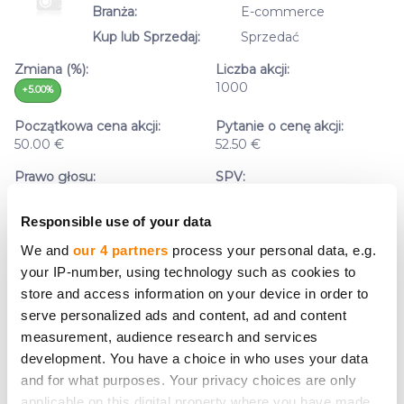
Branża:
E-commerce
Kup lub Sprzedaj:
Sprzedać
Zmiana (%):
Liczba akcji:
1000
+5.00%
Początkowa cena akcji:
Pytanie o cenę akcji:
50.00 €
52.50 €
Prawo głosu:
SPV:
Nie
Tak
Responsible use of your data
We and
our 4 partners
process your personal data, e.g.
your IP-number, using technology such as cookies to
store and access information on your device in order to
Nazwa firmy:
Simpleros Invest AS
serve personalized ads and content, ad and content
Branża:
Pożyczki
measurement, audience research and services
Kup lub Sprzedaj:
Kupować
development. You have a choice in who uses your data
and for what purposes. Your privacy choices are only
Zmiana (%):
Liczba akcji:
applicable on this digital property where you have made
0