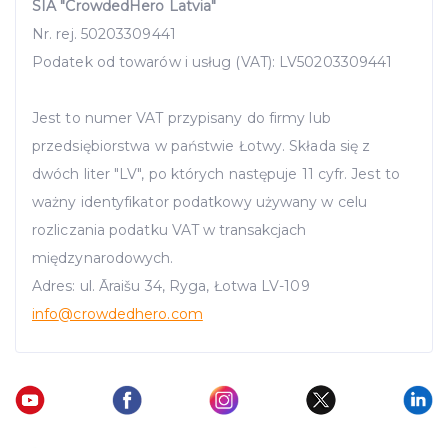
SIA "CrowdedHero Latvia"
Nr. rej. 50203309441
Podatek od towarów i usług (VAT): LV50203309441
Jest to numer VAT przypisany do firmy lub
przedsiębiorstwa w państwie Łotwy. Składa się z
dwóch liter "LV", po których następuje 11 cyfr. Jest to
ważny identyfikator podatkowy używany w celu
rozliczania podatku VAT w transakcjach
międzynarodowych.
Adres: ul. Āraišu 34, Ryga, Łotwa LV-109
info
@crowdedhero.com