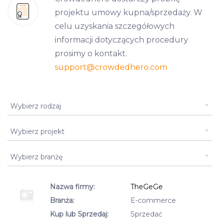
projektu umowy kupna/sprzedaży. W
celu uzyskania szczegółowych
informacji dotyczących procedury
prosimy o kontakt.
support
@crowdedhero.com
Typ listingu
Wybierz rodzaj
Projekt
Wybierz projekt
Business Type Id
Wybierz branżę
Nazwa firmy:
TheGeGe
Branża:
E-commerce
Kup lub Sprzedaj:
Sprzedać