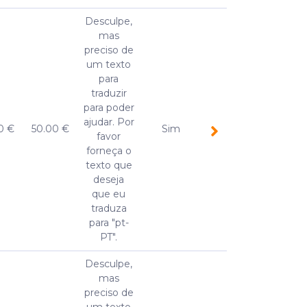
Desculpe,
mas
preciso de
um texto
para
traduzir
para poder
ajudar. Por
0 €
50.00 €
Sim
favor
forneça o
texto que
deseja
que eu
traduza
para "pt-
PT".
Desculpe,
mas
preciso de