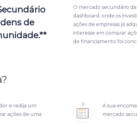
Secundário
O mercado secundário da
dashboard, onde os inve
rdens de
ações de empresas já adq
unidade.**
interesse em comprar açõ
de financiamento foi con
a?
idor e redija um
A sua encomen
rar ações de uma
mercado secu