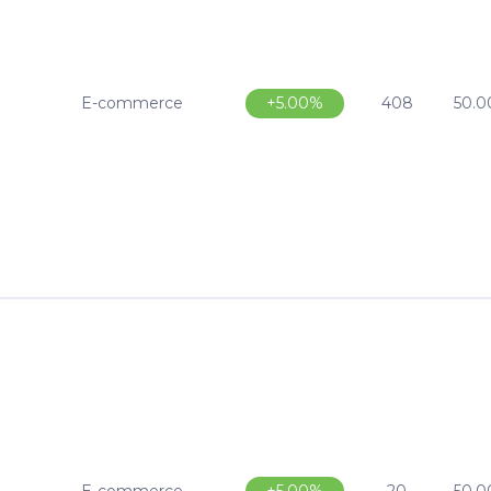
E-commerce
408
50.0
+5.00%