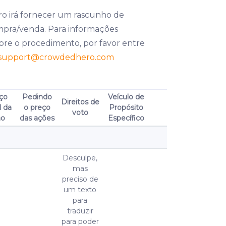
o irá fornecer um rascunho de
pra/venda. Para informações
bre o procedimento, por favor entre
support
@crowdedhero.com
ço
Pedindo
Veículo de
Direitos de
l da
o preço
Propósito
voto
ão
das ações
Específico
Desculpe,
mas
preciso de
um texto
para
traduzir
para poder