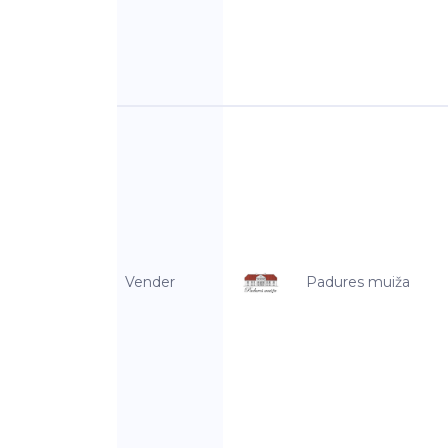
Vender
Padures muiža