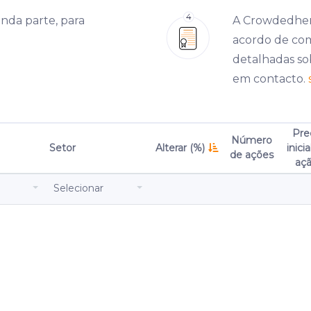
nda parte, para
A Crowdedher
acordo de com
detalhadas so
em contacto.
Pre
Número
Setor
Alterar (%)
inicia
de ações
aç
Selecionar