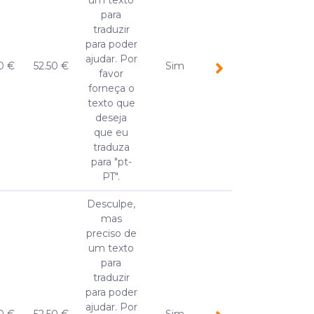
um texto
para
traduzir
para poder
ajudar. Por
0 €
52.50 €
Sim
favor
forneça o
texto que
deseja
que eu
traduza
para "pt-
PT".
Desculpe,
mas
preciso de
um texto
para
traduzir
para poder
ajudar. Por