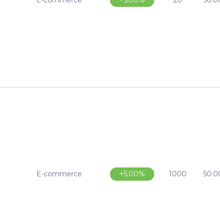
E-commerce
20
50.0
+5.00%
E-commerce
1000
50.0
+5.00%