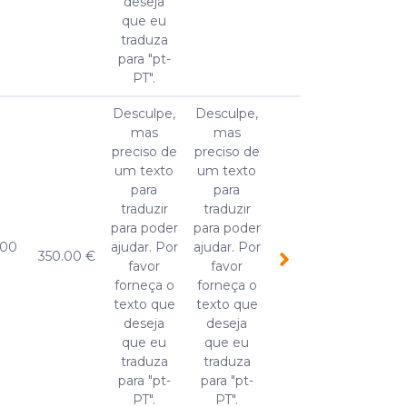
deseja
que eu
traduza
para "pt-
PT".
Desculpe,
Desculpe,
mas
mas
preciso de
preciso de
um texto
um texto
para
para
traduzir
traduzir
para poder
para poder
.00
ajudar. Por
ajudar. Por
350.00 €
favor
favor
forneça o
forneça o
texto que
texto que
deseja
deseja
que eu
que eu
traduza
traduza
para "pt-
para "pt-
PT".
PT".