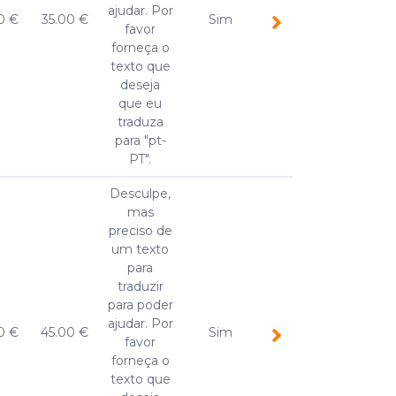
ajudar. Por
0 €
35.00 €
Sim
favor
forneça o
texto que
deseja
que eu
traduza
para "pt-
PT".
Desculpe,
mas
preciso de
um texto
para
traduzir
para poder
ajudar. Por
0 €
45.00 €
Sim
favor
forneça o
texto que