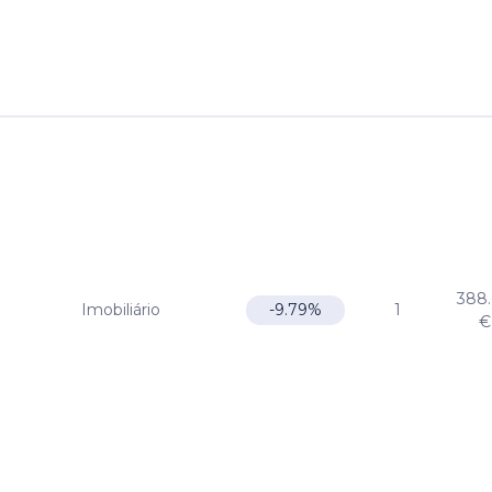
388
Imobiliário
1
-9.79%
€