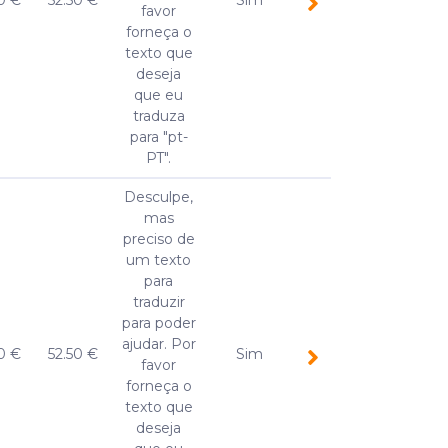
0 €
52.50 €
Sim
favor
forneça o
texto que
deseja
que eu
traduza
para "pt-
PT".
Desculpe,
mas
preciso de
um texto
para
traduzir
para poder
ajudar. Por
0 €
52.50 €
Sim
favor
forneça o
texto que
deseja