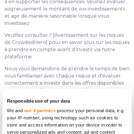
à en supporter les conséquences. Veuillez évaluer
soigneusement le montant de vos investissements
et agir de manière raisonnable lorsque vous
investissez.
Veuillez consulter l' [Avertissement sur les risques
de CrowdedHero] pour en savoir plus sur les risques
à prendre en compte avant d'investir via notre
plateforme.
Nous vous demandons de prendre le temps de bien
vous familiariser avec chaque risque et d'évaluer
correctement si investir dans les offres disponibles
sur notre plateforme correspond à votre situation
particulière. Veuillez noter que les risques décrits
Responsible use of your data
dans l' [Avertissement sur les risques de
We and
our 4 partners
process your personal data, e.g.
CrowdedHero] ne sont pas exhaustifs.
your IP-number, using technology such as cookies to
store and access information on your device in order to
serve personalized ads and content, ad and content