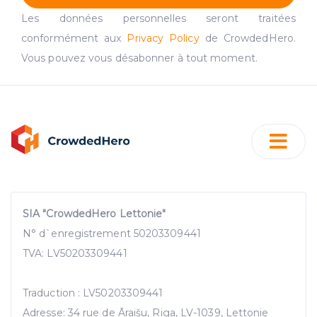
traffic data, display customized page content and
Les données personnelles seront traitées
advertising. See more in our
Cookies policy
.
conformément aux
Privacy Policy
de CrowdedHero.
Vous pouvez vous désabonner à tout moment.
SIA "CrowdedHero Lettonie"
N° d`enregistrement 50203309441
TVA: LV50203309441
Traduction : LV50203309441
Adresse: 34 rue de Āraišu, Riga, LV-1039, Lettonie