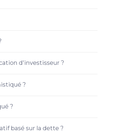
?
cation d'investisseur ?
istiqué ?
qué ?
tif basé sur la dette ?