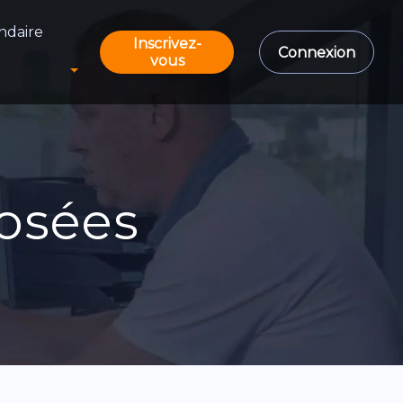
ndaire
Inscrivez-
Connexion
vous
osées