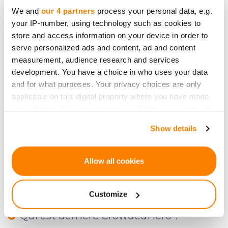
We and
our 4 partners
process your personal data, e.g.
Classification des investisseurs
your IP-number, using technology such as cookies to
store and access information on your device in order to
serve personalized ads and content, ad and content
Y a-t-il des règles pour les
measurement, audience research and services
development. You have a choice in who uses your data
commentaires, questions et
and for what purposes. Your privacy choices are only
informations sur CrowdedHero ?
applicable on this digital property where you have made
your choices. You can change or withdraw your consent
any time from the Cookie Declaration or by clicking on
Pourquoi dois-je confirmer mon
Show details
the Privacy trigger icon.
identité avant d’investir en capital ?
If you allow, we would also like to:
Allow all cookies
Collect information about your geographical
Qu'est-ce que CrowdedHero ?
location which can be accurate to within several
Customize
meters
Identify your device by actively scanning it for
Qui est derrière CrowdedHero ?
specific characteristics (fingerprinting)