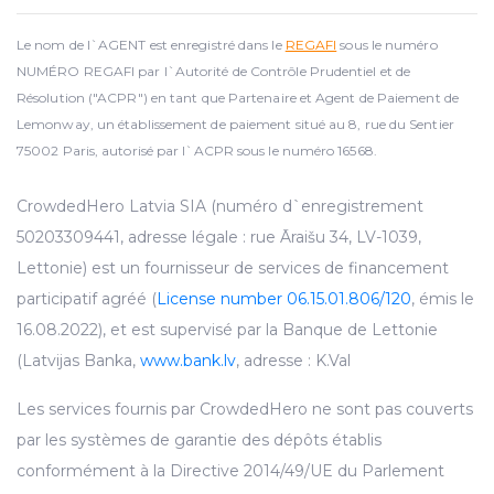
Le nom de l`AGENT est enregistré dans le
REGAFI
sous le numéro
NUMÉRO REGAFI par l`Autorité de Contrôle Prudentiel et de
Résolution ("ACPR") en tant que Partenaire et Agent de Paiement de
Lemonway, un établissement de paiement situé au 8, rue du Sentier
75002 Paris, autorisé par l`ACPR sous le numéro 16568.
CrowdedHero Latvia SIA (numéro d`enregistrement
50203309441, adresse légale : rue Āraišu 34, LV-1039,
Lettonie) est un fournisseur de services de financement
participatif agréé (
License number 06.15.01.806/120
, émis le
16.08.2022), et est supervisé par la Banque de Lettonie
(Latvijas Banka,
www.bank.lv
, adresse : K.Val
Les services fournis par CrowdedHero ne sont pas couverts
par les systèmes de garantie des dépôts établis
conformément à la Directive 2014/49/UE du Parlement