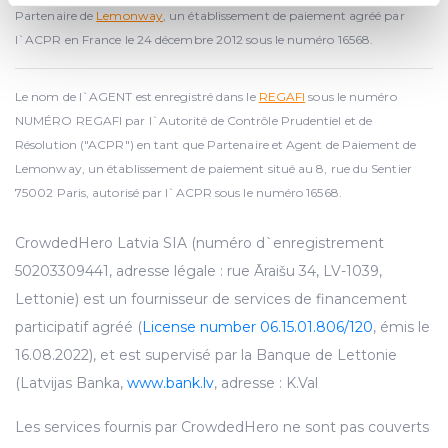
specific characteristics (fingerprinting)
Partenaire de
Lemonway
, un établissement de paiement agréé par
Find out more about how your personal data is processed
l`ACPR en France le 24 décembre 2012 sous le numéro 16568.
and set your preferences in the
details section
.
Le nom de l`AGENT est enregistré dans le
REGAFI
sous le numéro
We use cookies to provide website functionality, analyse
NUMÉRO REGAFI par l`Autorité de Contrôle Prudentiel et de
traffic data, display customized page content and
Résolution ("ACPR") en tant que Partenaire et Agent de Paiement de
advertising. See more in our
Cookies policy
.
Lemonway, un établissement de paiement situé au 8, rue du Sentier
75002 Paris, autorisé par l`ACPR sous le numéro 16568.
CrowdedHero Latvia SIA (numéro d`enregistrement
50203309441, adresse légale : rue Āraišu 34, LV-1039,
Lettonie) est un fournisseur de services de financement
participatif agréé (
License number 06.15.01.806/120
, émis le
16.08.2022), et est supervisé par la Banque de Lettonie
(Latvijas Banka,
www.bank.lv
, adresse : K.Val
Les services fournis par CrowdedHero ne sont pas couverts