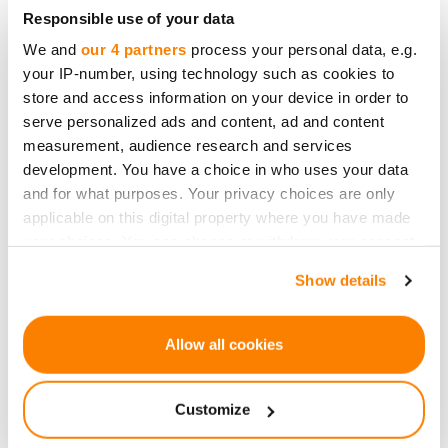
Responsible use of your data
We and
our 4 partners
process your personal data, e.g.
your IP-number, using technology such as cookies to
store and access information on your device in order to
SIA "CrowdedHero Lettonie"
serve personalized ads and content, ad and content
N° d`enregistrement 50203309441
measurement, audience research and services
TVA: LV50203309441
development. You have a choice in who uses your data
and for what purposes. Your privacy choices are only
applicable on this digital property where you have made
Traduction : LV50203309441
your choices. You can change or withdraw your consent
Adresse: 34 rue de Āraišu, Riga, LV-1039, Lettonie
any time from the Cookie Declaration or by clicking on
info@crowdedhero.com
Show details
the Privacy trigger icon.
If you allow, we would also like to:
Allow all cookies
Collect information about your geographical
location which can be accurate to within several
Customize
meters
Identify your device by actively scanning it for