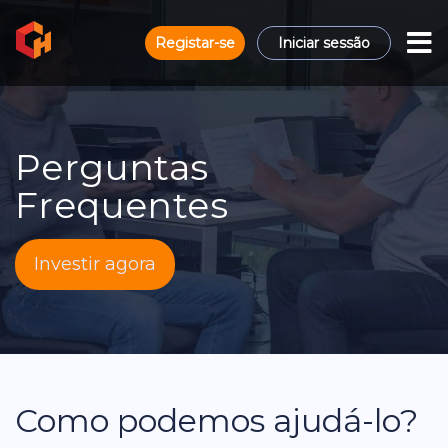
Registar-se
Iniciar sessão
Perguntas
Frequentes
Investir agora
Como podemos ajudá-lo?