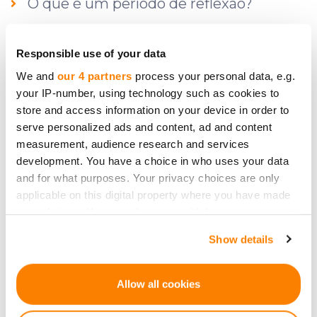
O que é um período de reflexão?
Responsible use of your data
Como investir na CrowdedHero?
We and
our 4 partners
process your personal data, e.g.
your IP-number, using technology such as cookies to
Quais são os riscos?
store and access information on your device in order to
serve personalized ads and content, ad and content
measurement, audience research and services
Posso investir como empresa?
development. You have a choice in who uses your data
and for what purposes. Your privacy choices are only
applicable on this digital property where you have made
Posso mudar meu status de
your choices. You can change or withdraw your consent
any time from the Cookie Declaration or by clicking on
classificação de investidor?
Show details
the Privacy trigger icon.
If you allow, we would also like to:
O que é um investidor não sofisticado?
Allow all cookies
Collect information about your geographical
location which can be accurate to within several