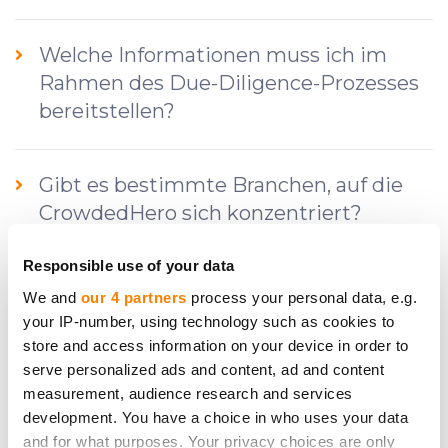
Welche Informationen muss ich im
Rahmen des Due-Diligence-Prozesses
bereitstellen?
Gibt es bestimmte Branchen, auf die
CrowdedHero sich konzentriert?
Responsible use of your data
Welche Gebühren muss ich zahlen und
We and
our 4 partners
process your personal data, e.g.
zu welchen Phasen der Investition?
your IP-number, using technology such as cookies to
store and access information on your device in order to
serve personalized ads and content, ad and content
Was ist eine Bedenkzeit?
measurement, audience research and services
development. You have a choice in who uses your data
and for what purposes. Your privacy choices are only