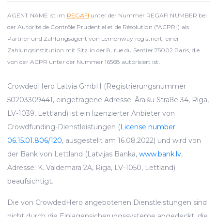
AGENT NAME ist im
REGAFI
unter der Nummer REGAFI NUMBER bei
der Autorité de Contrôle Prudentiel et de Résolution ("ACPR") als
Partner und Zahlungsagent von Lemonway registriert, einer
Zahlungsinstitution mit Sitz in der 8, rue du Sentier 75002 Paris, die
von der ACPR unter der Nummer 16568 autorisiert ist.
CrowdedHero Latvia GmbH (Registrierungsnummer
50203309441, eingetragene Adresse: Āraišu Straße 34, Riga,
LV-1039, Lettland) ist ein lizenzierter Anbieter von
Crowdfunding-Dienstleistungen (
License number
06.15.01.806/120
, ausgestellt am 16.08.2022) und wird von
der Bank von Lettland (Latvijas Banka,
www.bank.lv
,
Adresse: K. Valdemara 2A, Riga, LV-1050, Lettland)
beaufsichtigt.
Die von CrowdedHero angebotenen Dienstleistungen sind
nicht durch die Einlagensicherungssysteme abgedeckt, die