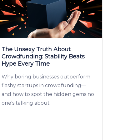
The Unsexy Truth About
Crowdfunding: Stability Beats
Hype Every Time
Why boring businesses outperform
flashy startups in crowdfunding—
and how to spot the hidden gems no
one’s talking about.