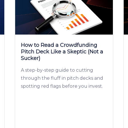
How to Read a Crowdfunding
Pitch Deck Like a Skeptic (Not a
Sucker)
A step-by-step guide to cutting
through the fluff in pitch decks and
spotting red flags before you invest.