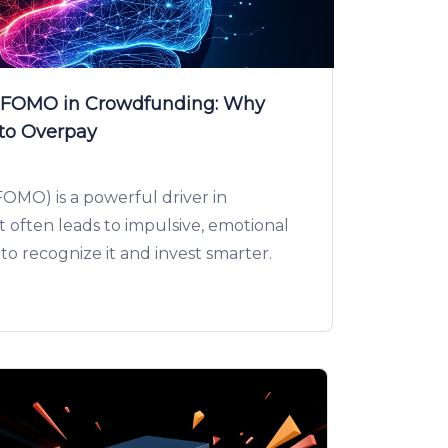
f FOMO in Crowdfunding: Why
 to Overpay
FOMO) is a powerful driver in
often leads to impulsive, emotional
 to recognize it and invest smarter.