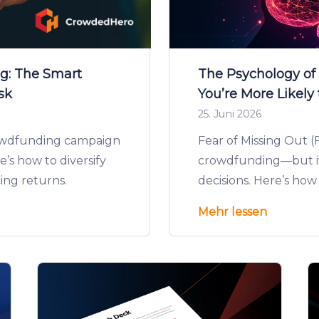
ng: The Smart
The Psychology o
sk
You’re More Likely
25. Juni 2026
rowdfunding campaign
Fear of Missing Out (
e’s how to diversify
crowdfunding—but it 
ing returns.
decisions. Here’s how
Mehr lessen