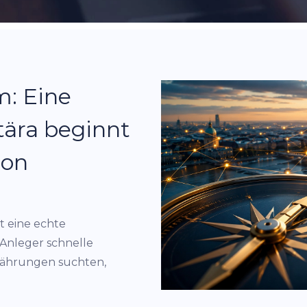
m: Eine
tära beginnt
ion
t eine echte
 Anleger schnelle
währungen suchten,