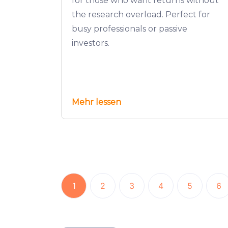
for those who want returns without
the research overload. Perfect for
busy professionals or passive
investors.
Mehr lessen
1
2
3
4
5
6