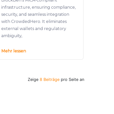
BlockBen’s MiCA-compliant
infrastructure, ensuring compliance,
security, and seamless integration
with CrowdedHero. It eliminates
external wallets and regulatory
ambiguity,
Mehr lessen
Zeige
8 Beiträge
pro Seite an