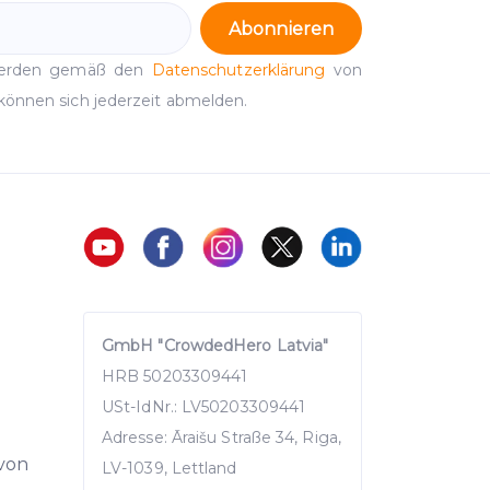
Abonnieren
werden gemäß den
Datenschutzerklärung
von
können sich jederzeit abmelden.
GmbH "CrowdedHero Latvia"
HRB 50203309441
USt-IdNr.: LV50203309441
Adresse: Āraišu Straße 34, Riga,
 von
LV-1039, Lettland