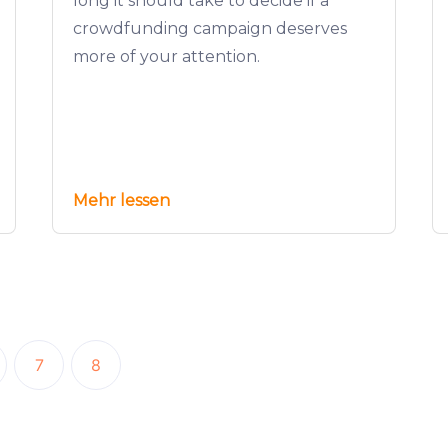
long it should take to decide if a
crowdfunding campaign deserves
more of your attention.
Mehr lessen
7
8