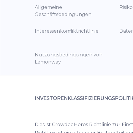
Allgemeine
Risik
Geschäftsbedingungen
Interessenkonfliktrichtlinie
Date
Nutzungsbedingungen von
Lemonway
INVESTORENKLASSIFIZIERUNGSPOLITI
Dies ist CrowdedHeros Richtlinie zur Eins
Richtlinie ist ein integraler Bestandte