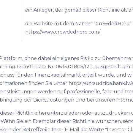
ein Anleger, der gemäß dieser Richtlinie als a
die Website mit dem Namen "CrowdedHero" 
https://www.crowdedhero.com/.
attform, ohne dabei ein eigenes Risiko zu übernehmen.
nding-Dienstleister Nr. 06.15.01.806/120, ausgestellt am
sschuss für den Finanzkapitalmarkt erteilt wurde, und w
Informationen finden Sie unter https://uzraudziba.bank.l
Dienstleistungen werden auf professionelle, faire und t
bringung der Dienstleistungen und bei unseren intern
ieser Richtlinie herunterzuladen oder auszudrucken u
nn Sie ein Exemplar dieser Richtlinie wünschen, sende
 in der Betreffzeile Ihrer E-Mail die Worte "Investor Clas