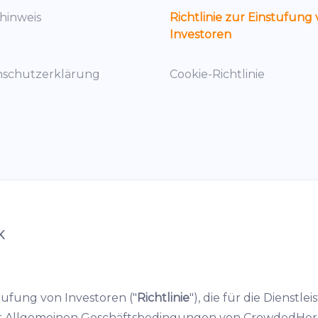
ohinweis
Richtlinie zur Einstufung
Investoren
nschutzerklärung
Cookie-Richtlinie
K
tufung von Investoren ("
Richtlinie
"), die für die Dienstle
il der Allgemeinen Geschäftsbedingungen von CrowdedHer