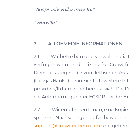
"Anspruchsvoller Investor"
"Website"
2 ALLGEMEINE INFORMATIONEN
2.1 Wir betreiben und verwalten die Pl
verfügen wir über die Lizenz für Crowdfu
Dienstleistungen, die vom lettischen Au
(Latvijas Banka) beaufsichtigt (weitere 
providers/ltd-crowdedhero-latvia/). Die 
die Anforderungen der ECSPR bei der Er
2.2 Wir empfehlen Ihnen, eine Kopie d
späteren Nachschlagen aufzubewahren. We
support@crowdedhero.com
und geben Sie