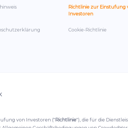
ohinweis
Richtlinie zur Einstufung
Investoren
nschutzerklärung
Cookie-Richtlinie
K
tufung von Investoren ("
Richtlinie
"), die für die Dienstle
il der Allgemeinen Geschäftsbedingungen von CrowdedHer