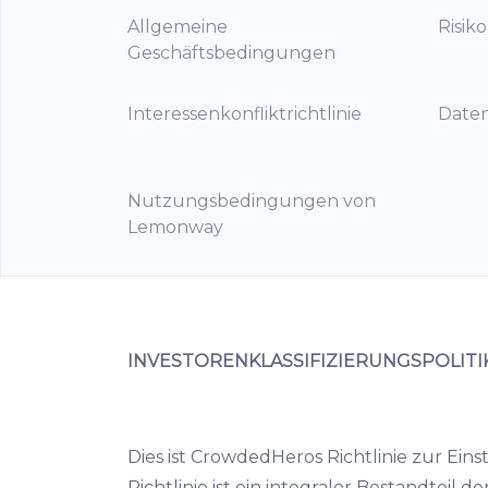
Allgemeine
Risik
Geschäftsbedingungen
Interessenkonfliktrichtlinie
Date
Nutzungsbedingungen von
Lemonway
INVESTORENKLASSIFIZIERUNGSPOLITI
Dies ist CrowdedHeros Richtlinie zur Eins
Richtlinie ist ein integraler Bestandte