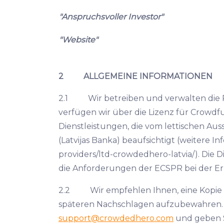
"Anspruchsvoller Investor"
"Website"
2 ALLGEMEINE INFORMATIONEN
2.1 Wir betreiben und verwalten die Pl
verfügen wir über die Lizenz für Crowdfu
Dienstleistungen, die vom lettischen Au
(Latvijas Banka) beaufsichtigt (weitere 
providers/ltd-crowdedhero-latvia/). Die 
die Anforderungen der ECSPR bei der Er
2.2 Wir empfehlen Ihnen, eine Kopie d
späteren Nachschlagen aufzubewahren. We
support@crowdedhero.com
und geben Sie