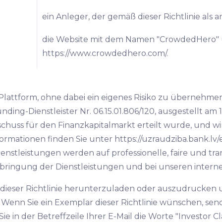
ein Anleger, der gemäß dieser Richtlinie als a
die Website mit dem Namen "CrowdedHero" 
https://www.crowdedhero.com/.
attform, ohne dabei ein eigenes Risiko zu übernehmen.
nding-Dienstleister Nr. 06.15.01.806/120, ausgestellt am
sschuss für den Finanzkapitalmarkt erteilt wurde, und w
Informationen finden Sie unter https://uzraudziba.bank.l
Dienstleistungen werden auf professionelle, faire und t
bringung der Dienstleistungen und bei unseren intern
ieser Richtlinie herunterzuladen oder auszudrucken u
nn Sie ein Exemplar dieser Richtlinie wünschen, sende
 in der Betreffzeile Ihrer E-Mail die Worte "Investor Clas