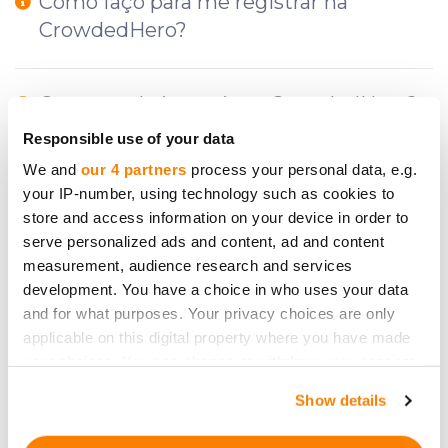
Como faço para me registrar na
CrowdedHero?
Quem pode investir na CrowdedHero?
Responsible use of your data
We and
our 4 partners
process your personal data, e.g.
Quais informações preciso fornecer
your IP-number, using technology such as cookies to
durante o processo de due diligence?
store and access information on your device in order to
serve personalized ads and content, ad and content
measurement, audience research and services
Há setores específicos nos quais a
development. You have a choice in who uses your data
CrowdedHero se concentra?
and for what purposes. Your privacy choices are only
applicable on this digital property where you have made
your choices. You can change or withdraw your consent
any time from the Cookie Declaration or by clicking on
Show details
the Privacy trigger icon.
Precisa de ajuda adicional?