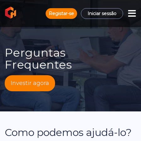
Registar-se
Iniciar sessão
Perguntas
Frequentes
Investir agora
Como podemos ajudá-lo?