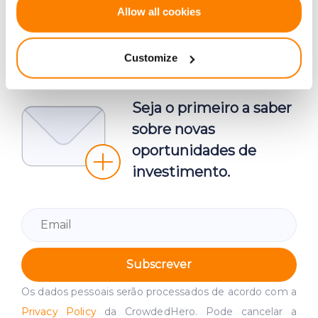
Contacte-nos.
If you allow, we would also like to:
Allow all cookies
Collect information about your geographical
location which can be accurate to within several
Customize
meters
Identify your device by actively scanning it for
specific characteristics (fingerprinting)
Seja o primeiro a saber
Find out more about how your personal data is processed
sobre novas
and set your preferences in the
details section
.
oportunidades de
We use cookies to provide website functionality, analyse
investimento.
traffic data, display customized page content and
advertising. See more in our
Cookies policy
.
Subscrever
Os dados pessoais serão processados de acordo com a
Privacy Policy
da CrowdedHero. Pode cancelar a