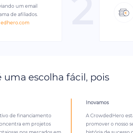
2
viando um email
ama de afiliados.
edhero.com
 uma escolha fácil, pois
Inovamos
tivo de financiamento
A CrowdedHero está
 concentra em projetos
promover o nosso se
ntajosas nos mercados em
história de sucesso