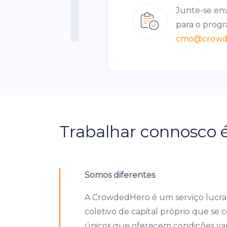
1
Junte-se en
para o progr
cmo
@crowd
Trabalhar connosco é
Somos diferentes
A CrowdedHero é um serviço lucra
coletivo de capital próprio que se
únicos que oferecem condições va