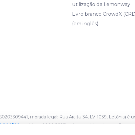
utilização da Lemonway
Livro branco CrowdX (CR
(em inglês)
0203309441, morada legal: Rua Āraišu 34, LV-1039, Letónia) é 
1.806/120
, emitido a 16.08.2022) e é supervisionado pelo Banco 