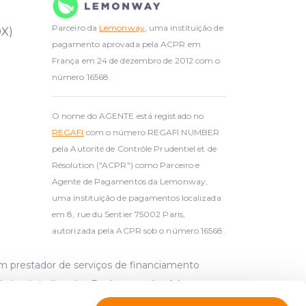
Parceiro da
Lemonway
, uma instituição de
DX)
pagamento aprovada pela ACPR em
França em 24 de dezembro de 2012 com o
número 16568.
O nome do AGENTE está registado no
REGAFI
com o número REGAFI NUMBER
pela Autorité de Contrôle Prudentiel et de
Résolution ("ACPR") como Parceiro e
Agente de Pagamentos da Lemonway,
uma instituição de pagamentos localizada
em 8, rue du Sentier 75002 Paris,
autorizada pela ACPR sob o número 16568.
um prestador de serviços de financiamento
da Letónia (Latvijas Banka,
www.bank.lv
,