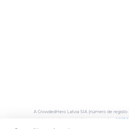
A CrowdedHero Latvia SIA (número de registo 5
colaborativo licenciado (
License number 06.15.0
endereço: R