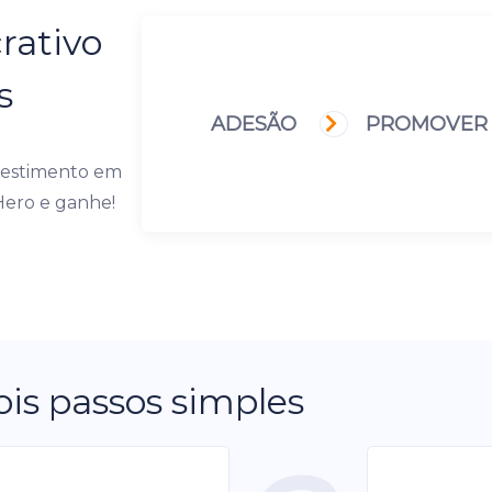
rativo
s
ADESÃO
PROMOVE
nvestimento em
Hero e ganhe!
is passos simples