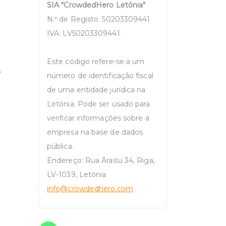
SIA "CrowdedHero Letónia"
N.º de Registo. 50203309441
IVA: LV50203309441
Este código refere-se a um
e
número de identificação fiscal
de uma entidade jurídica na
Letónia. Pode ser usado para
verificar informações sobre a
empresa na base de dados
pública.
Endereço: Rua Āraišu 34, Riga,
LV-1039, Letónia
info
@crowdedhero.com