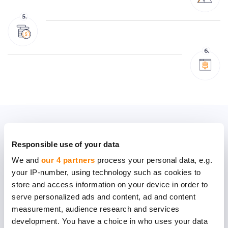
De onde partes?
Responsible use of your data
We and
our 4 partners
process your personal data, e.g.
Seja uma startup ou uma empresa
your IP-number, using technology such as cookies to
madura, mal podemos esperar para
store and access information on your device in order to
serve personalized ads and content, ad and content
ouvir a sua história, compreender
measurement, audience research and services
profundamente as suas necessidades e
development. You have a choice in who uses your data
ajudá-lo a concretizar a sua ideia.