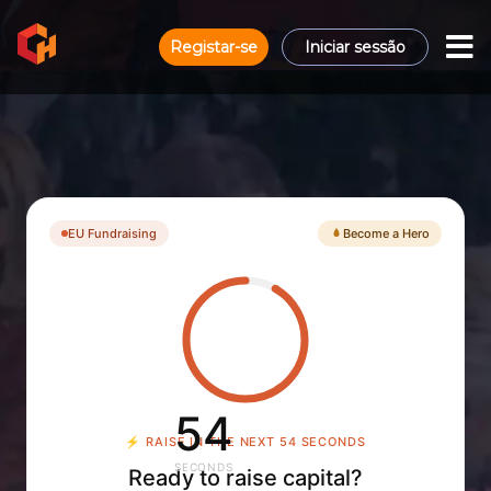
Registar-se
Iniciar sessão
EU Fundraising
Become a Hero
53
⚡
RAISE IN THE NEXT 53 SECONDS
SECONDS
Ready to raise capital?