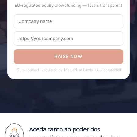
EU-regulated equity crowdfunding — fast & transparent
RAISE NOW
EU-licensed · Regulated by The Bank of Latvia · GDPR protected
Aceda tanto ao poder dos