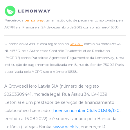
Parceiro da
Lemonway
, uma instituição de pagamento aprovada pela
ACPR em França em 24 de dezembro de 2012 com o número 16568.
O nome do AGENTE está registado no
REGAFI
com o número REGAFI
NUMBER pela Autorité de Contrôle Prudentiel et de Résolution
("ACPR") como Parceiro e Agente de Pagamentos da Lemonway, uma
instituição de pagamentos localizada em 8, rue du Sentier 75002 Paris,
autorizada pela ACPR sob o número 16568.
A CrowdedHero Latvia SIA (número de registo
50203309441, morada legal: Rua Āraišu 34, LV-1039,
Letónia) é um prestador de serviços de financiamento
colaborativo licenciado (
License number 06.15.01.806/120
,
emitido a 16.08.2022) e é supervisionado pelo Banco da
Letónia (Latvijas Banka,
www.bank.lv
, endereço: R