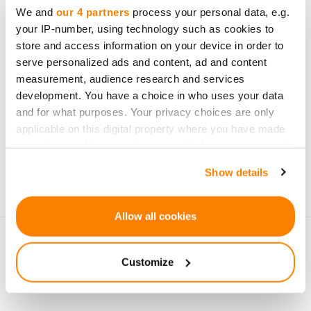
opportunités
We and
our 4 partners
process your personal data, e.g.
your IP-number, using technology such as cookies to
d`investissement.
store and access information on your device in order to
serve personalized ads and content, ad and content
measurement, audience research and services
development. You have a choice in who uses your data
and for what purposes. Your privacy choices are only
S`abonner
applicable on this digital property where you have made
your choices. You can change or withdraw your consent
Les données personnelles seront traitées
any time from the Cookie Declaration or by clicking on
conformément aux
Privacy Policy
de CrowdedHero.
Show details
the Privacy trigger icon.
Vous pouvez vous désabonner à tout moment.
If you allow, we would also like to:
Allow all cookies
Collect information about your geographical
location which can be accurate to within several
Customize
meters
Identify your device by actively scanning it for
specific characteristics (fingerprinting)