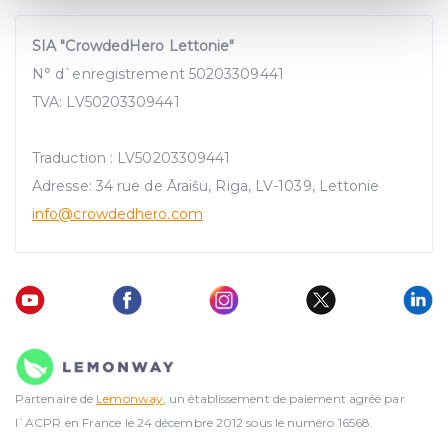
Find out more about how your personal data is processed
and set your preferences in the
details section
.
SIA "CrowdedHero Lettonie"
N° d`enregistrement 50203309441
We use cookies to provide website functionality, analyse
TVA: LV50203309441
traffic data, display customized page content and
advertising. See more in our
Cookies policy
.
Traduction : LV50203309441
Adresse: 34 rue de Āraišu, Riga, LV-1039, Lettonie
info@crowdedhero.com
Partenaire de
Lemonway
, un établissement de paiement agréé par
l`ACPR en France le 24 décembre 2012 sous le numéro 16568.