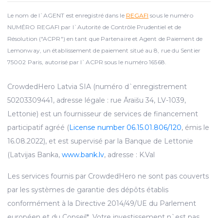
Le nom de l`AGENT est enregistré dans le
REGAFI
sous le numéro
NUMÉRO REGAFI par l`Autorité de Contrôle Prudentiel et de
Résolution ("ACPR") en tant que Partenaire et Agent de Paiement de
Lemonway, un établissement de paiement situé au 8, rue du Sentier
75002 Paris, autorisé par l`ACPR sous le numéro 16568.
CrowdedHero Latvia SIA (numéro d`enregistrement
50203309441, adresse légale : rue Āraišu 34, LV-1039,
Lettonie) est un fournisseur de services de financement
participatif agréé (
License number 06.15.01.806/120
, émis le
16.08.2022), et est supervisé par la Banque de Lettonie
(Latvijas Banka,
www.bank.lv
, adresse : K.Val
Les services fournis par CrowdedHero ne sont pas couverts
par les systèmes de garantie des dépôts établis
conformément à la Directive 2014/49/UE du Parlement
européen et du Conseil*. Votre investissement n`est pas