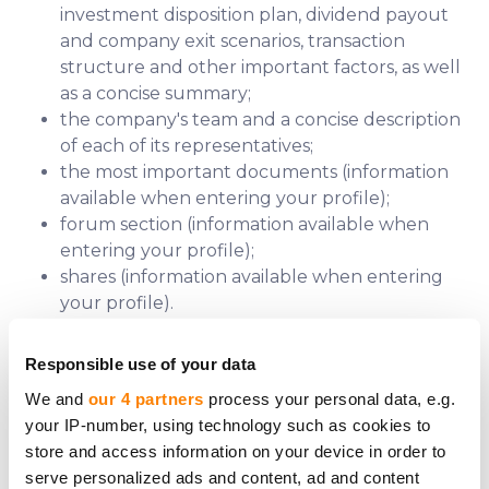
investment disposition plan, dividend payout
and company exit scenarios, transaction
structure and other important factors, as well
as a concise summary;
the company's team and a concise description
of each of its representatives;
the most important documents (information
available when entering your profile);
forum section (information available when
entering your profile);
shares (information available when entering
your profile).
The relevant information will be very useful for you
Responsible use of your data
to understand which companies shares to buy on
the Internet that can bring the desired profit.
We and
our 4 partners
process your personal data, e.g.
your IP-number, using technology such as cookies to
store and access information on your device in order to
serve personalized ads and content, ad and content