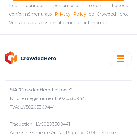
traffic data, display customized page content and
Les données personnelles seront traitées
advertising. See more in our
Cookies policy
.
conformément aux
Privacy Policy
de CrowdedHero.
Vous pouvez vous désabonner à tout moment.
SIA "CrowdedHero Lettonie"
N° d`enregistrement 50203309441
TVA: LV50203309441
Traduction : LV50203309441
Adresse: 34 rue de Āraišu, Riga, LV-1039, Lettonie