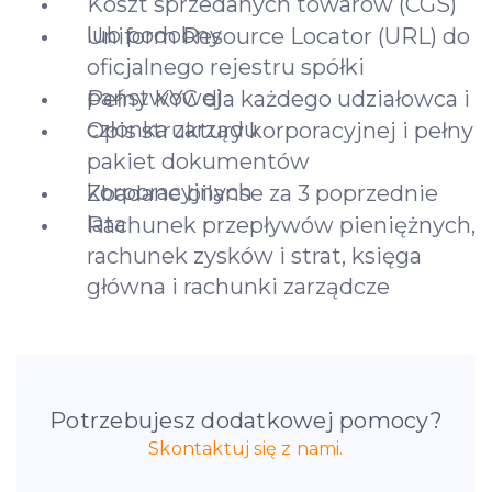
Koszt sprzedanych towarów (CGS)
lub podobny
Uniform Resource Locator (URL) do
oficjalnego rejestru spółki
państwowej
Pełny KYC dla każdego udziałowca i
członka zarządu
Opis struktury korporacyjnej i pełny
pakiet dokumentów
korporacyjnych
Zbadane bilanse za 3 poprzednie
lata
Rachunek przepływów pieniężnych,
rachunek zysków i strat, księga
główna i rachunki zarządcze
Potrzebujesz dodatkowej pomocy?
Skontaktuj się z nami.