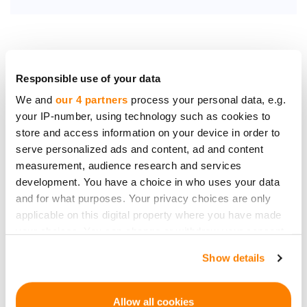
Bądź pierwszy, który
Responsible use of your data
dowie się o nowych
We and
our 4 partners
process your personal data, e.g.
możliwościach
your IP-number, using technology such as cookies to
inwestycyjnych.
store and access information on your device in order to
serve personalized ads and content, ad and content
measurement, audience research and services
development. You have a choice in who uses your data
and for what purposes. Your privacy choices are only
applicable on this digital property where you have made
Zapisz się
your choices. You can change or withdraw your consent
any time from the Cookie Declaration or by clicking on
Dane osobowe będą przetwarzane zgodnie z
Privacy
Show details
the Privacy trigger icon.
Policy
przez firmę CrowdedHero. Możesz wypisać się
w dowolnym momencie.
If you allow, we would also like to:
Allow all cookies