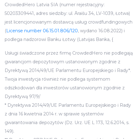
CrowdedHero Latvia SIA (numer rejestracyjny:
50203309441, adres siedziby: ul. Āraišu 34, LV-1039, Łotwa)
jest licencjonowanym dostawcą usług crowdfundingowych
(
License number 06.15.01.806/120
, wydano 16.08.2022) i
podlega nadzorowi Banku Łotwy (Latvijas Banka, {
Usługi świadczone przez firmę CrowdedHero nie podlegają
gwarancjom depozytowym ustanowionym zgodnie z
Dyrektywą 2014/49/UE Parlamentu Europejskiego i Rady*.
Twoja inwestycja również nie podlega systemom
odszkodowań dla inwestorów ustanowionym zgodnie z
Dyrektywą 97/9/
* Dyrektywa 2014/49/UE Parlamentu Europejskiego i Rady
z dnia 16 kwietnia 2014 r. w sprawie systemów
gwarantowania depozytów (Dz. Urz. UE L 173, 12.6.2014, s.
149).