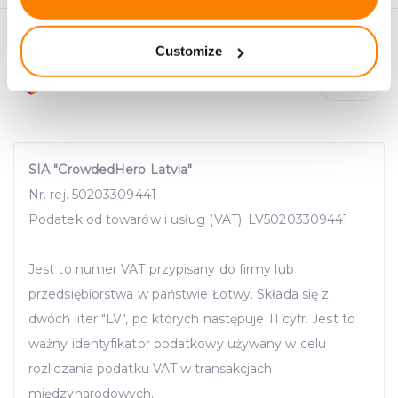
Collect information about your geographical
location which can be accurate to within several
Customize
meters
Identify your device by actively scanning it for
specific characteristics (fingerprinting)
Find out more about how your personal data is processed
and set your preferences in the
details section
.
SIA "CrowdedHero Latvia"
We use cookies to provide website functionality, analyse
Nr. rej. 50203309441
traffic data, display customized page content and
Podatek od towarów i usług (VAT): LV50203309441
advertising. See more in our
Cookies policy
.
Jest to numer VAT przypisany do firmy lub
przedsiębiorstwa w państwie Łotwy. Składa się z
dwóch liter "LV", po których następuje 11 cyfr. Jest to
ważny identyfikator podatkowy używany w celu
rozliczania podatku VAT w transakcjach
międzynarodowych.