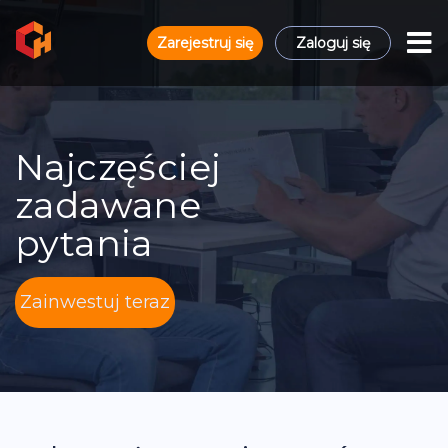
Zarejestruj się
Zaloguj się
Najczęściej
zadawane
pytania
Zainwestuj teraz