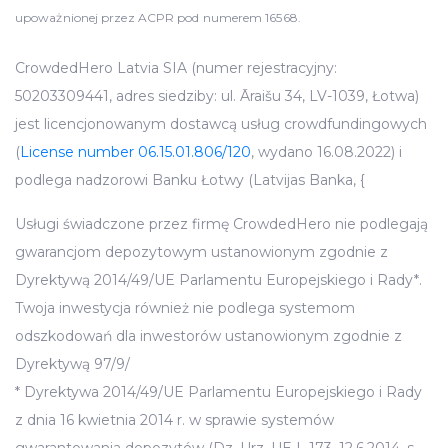
upoważnionej przez ACPR pod numerem 16568.
CrowdedHero Latvia SIA (numer rejestracyjny:
50203309441, adres siedziby: ul. Āraišu 34, LV-1039, Łotwa)
jest licencjonowanym dostawcą usług crowdfundingowych
(
License number 06.15.01.806/120
, wydano 16.08.2022) i
podlega nadzorowi Banku Łotwy (Latvijas Banka, {
Usługi świadczone przez firmę CrowdedHero nie podlegają
gwarancjom depozytowym ustanowionym zgodnie z
Dyrektywą 2014/49/UE Parlamentu Europejskiego i Rady*.
Twoja inwestycja również nie podlega systemom
odszkodowań dla inwestorów ustanowionym zgodnie z
Dyrektywą 97/9/
* Dyrektywa 2014/49/UE Parlamentu Europejskiego i Rady
z dnia 16 kwietnia 2014 r. w sprawie systemów