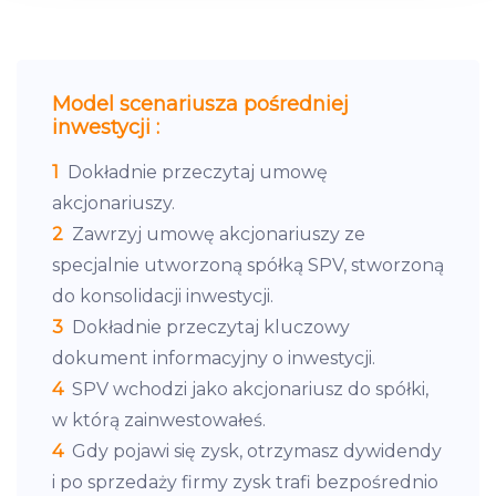
We use cookies to provide website functionality, analyse
traffic data, display customized page content and
advertising. See more in our
Cookies policy
.
Model scenariusza pośredniej
inwestycji :
1
Dokładnie przeczytaj umowę
akcjonariuszy.
2
Zawrzyj umowę akcjonariuszy ze
specjalnie utworzoną spółką SPV, stworzoną
do konsolidacji inwestycji.
3
Dokładnie przeczytaj kluczowy
dokument informacyjny o inwestycji.
4
SPV wchodzi jako akcjonariusz do spółki,
w którą zainwestowałeś.
4
Gdy pojawi się zysk, otrzymasz dywidendy
i po sprzedaży firmy zysk trafi bezpośrednio