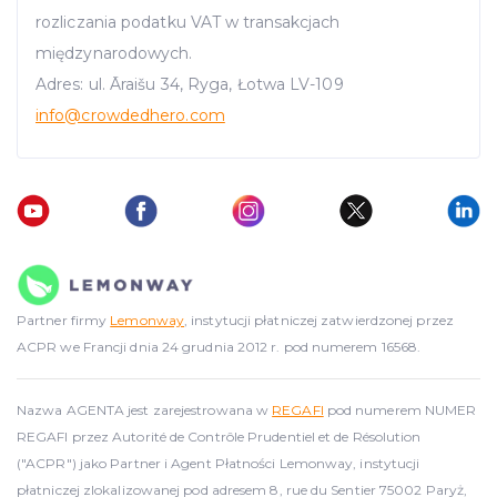
rozliczania podatku VAT w transakcjach
międzynarodowych.
Adres: ul. Āraišu 34, Ryga, Łotwa LV-109
info
@crowdedhero.com
Partner firmy
Lemonway
, instytucji płatniczej zatwierdzonej przez
ACPR we Francji dnia 24 grudnia 2012 r. pod numerem 16568.
Nazwa AGENTA jest zarejestrowana w
REGAFI
pod numerem NUMER
REGAFI przez Autorité de Contrôle Prudentiel et de Résolution
("ACPR") jako Partner i Agent Płatności Lemonway, instytucji
płatniczej zlokalizowanej pod adresem 8, rue du Sentier 75002 Paryż,