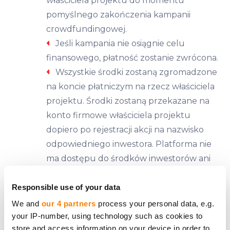
właściciela projektu do momentu
pomyślnego zakończenia kampanii
crowdfundingowej.
Jeśli kampania nie osiągnie celu
finansowego, płatność zostanie zwrócona.
Wszystkie środki zostaną zgromadzone
na koncie płatniczym na rzecz właściciela
projektu. Środki zostaną przekazane na
konto firmowe właściciela projektu
dopiero po rejestracji akcji na nazwisko
odpowiedniego inwestora. Platforma nie
ma dostępu do środków inwestorów ani
właściciela projektu.
Responsible use of your data
Zostań akcjonariuszem
We and
our 4 partners
process your personal data, e.g.
Każdy inwestor zostanie wpisany do
your IP-number, using technology such as cookies to
rejestru akcjonariuszy.
store and access information on your device in order to