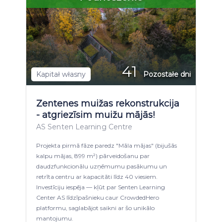
41
Kapitał własny
Pozostałe dni
Zentenes muižas rekonstrukcija
- atgriezīsim muižu mājās!
AS Senten Learning Centre
Projekta pirmā fāze paredz "Māla mājas" (bijušās
kalpu mājas, 899 m²) pārveidošanu par
daudzfunkcionālu uzņēmumu pasākumu un
retrīta centru ar kapacitāti līdz 40 viesiem.
Investīciju iespēja — kļūt par Senten Learning
Center AS līdzīpašnieku caur CrowdedHero
platformu, saglabājot saikni ar šo unikālo
mantojumu.