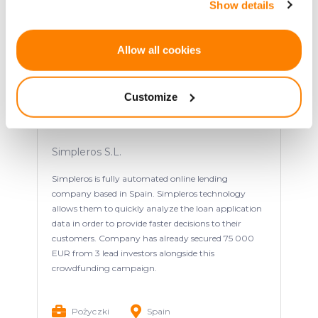
Show details
the Privacy trigger icon.
If you allow, we would also like to:
Allow all cookies
Collect information about your geographical
location which can be accurate to within several
Customize
meters
Identify your device by actively scanning it for
Automated online lending
specific characteristics (fingerprinting)
Simpleros S.L.
Find out more about how your personal data is processed
and set your preferences in the
details section
.
Simpleros is fully automated online lending
company based in Spain. Simpleros technology
We use cookies to provide website functionality, analyse
allows them to quickly analyze the loan application
traffic data, display customized page content and
data in order to provide faster decisions to their
advertising. See more in our
Cookies policy
.
customers. Company has already secured 75 000
EUR from 3 lead investors alongside this
crowdfunding campaign.
Pożyczki
Spain