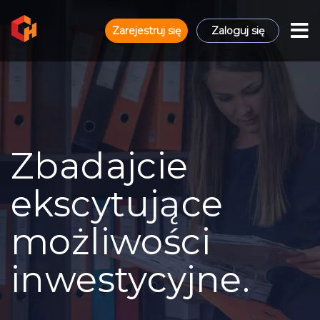
Zarejestruj się
Zaloguj się
Zbadajcie
ekscytujące
możliwości
inwestycyjne.