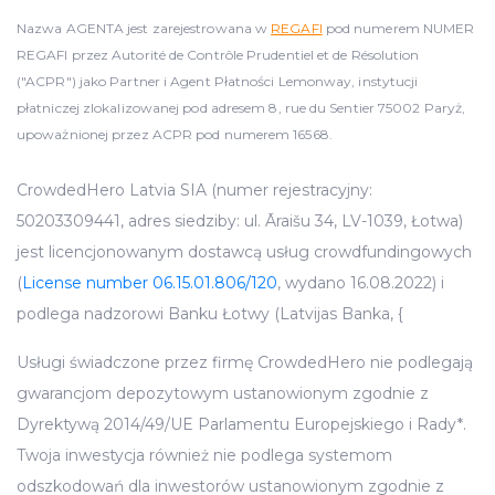
Nazwa AGENTA jest zarejestrowana w
REGAFI
pod numerem NUMER
REGAFI przez Autorité de Contrôle Prudentiel et de Résolution
("ACPR") jako Partner i Agent Płatności Lemonway, instytucji
płatniczej zlokalizowanej pod adresem 8, rue du Sentier 75002 Paryż,
upoważnionej przez ACPR pod numerem 16568.
CrowdedHero Latvia SIA (numer rejestracyjny:
50203309441, adres siedziby: ul. Āraišu 34, LV-1039, Łotwa)
jest licencjonowanym dostawcą usług crowdfundingowych
(
License number 06.15.01.806/120
, wydano 16.08.2022) i
podlega nadzorowi Banku Łotwy (Latvijas Banka, {
Usługi świadczone przez firmę CrowdedHero nie podlegają
gwarancjom depozytowym ustanowionym zgodnie z
Dyrektywą 2014/49/UE Parlamentu Europejskiego i Rady*.
Twoja inwestycja również nie podlega systemom
odszkodowań dla inwestorów ustanowionym zgodnie z