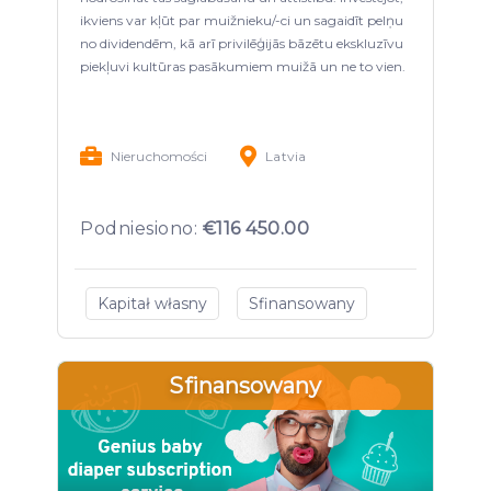
ikviens var kļūt par muižnieku/-ci un sagaidīt pelņu
no dividendēm, kā arī privilēģijās bāzētu ekskluzīvu
piekļuvi kultūras pasākumiem muižā un ne to vien.
Nieruchomości
Latvia
Podniesiono:
€116 450.00
Kapitał własny
Sfinansowany
Sfinansowany