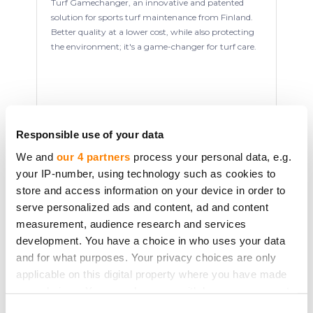
Turf Gamechanger, an innovative and patented
solution for sports turf maintenance from Finland.
Better quality at a lower cost, while also protecting
the environment; it's a game-changer for turf care.
Usługi krajobrazowe
Finland
Responsible use of your data
We and
our 4 partners
process your personal data, e.g.
your IP-number, using technology such as cookies to
Podniesiono:
€242 000.00
store and access information on your device in order to
serve personalized ads and content, ad and content
measurement, audience research and services
Kapitał własny
Sfinansowany
development. You have a choice in who uses your data
and for what purposes. Your privacy choices are only
applicable on this digital property where you have made
Sfinansowany
your choices. You can change or withdraw your consent
any time from the Cookie Declaration or by clicking on