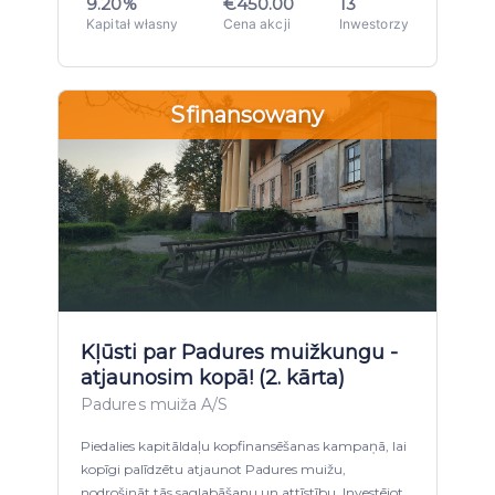
9.20%
€450.00
13
Kapitał własny
Cena akcji
Inwestorzy
Sfinansowany
Kļūsti par Padures muižkungu -
atjaunosim kopā! (2. kārta)
Padures muiža A/S
Piedalies kapitāldaļu kopfinansēšanas kampaņā, lai
kopīgi palīdzētu atjaunot Padures muižu,
nodrošināt tās saglabāšanu un attīstību. Investējot,