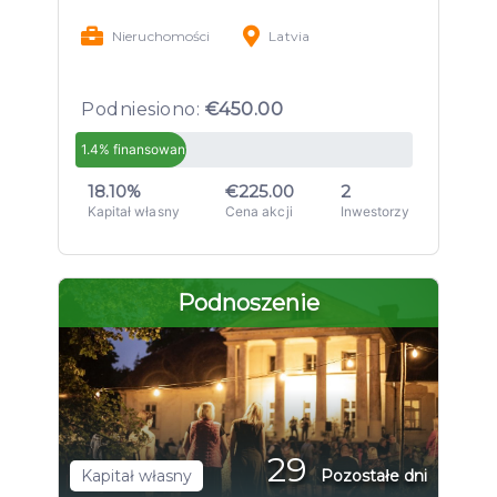
Nieruchomości
Latvia
Podniesiono:
€450.00
1.4% finansowany
18.10%
€225.00
2
Kapitał własny
Cena akcji
Inwestorzy
Podnoszenie
29
Kapitał własny
Pozostałe dni