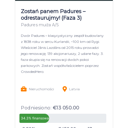
Zostań panem Padures –
odrestaurujmy! (Faza 3)
Padures muiža A/S
Dwór Padures – klasycystyczny zespół budowlany
z 1838 roku w sercu Kurlandii, ~100 km od Rygi.
Właściciel Jānis Lazdāns od 2015 roku prowadzi
jego renowację. 139 akcjonariuszy, 2 udane fazy. 3.
faza skupia się na renowacji dwóch pokoi
parkowych. Zostań współwłaścicielem poprzez
CrowdedHero.
Nieruchomości
Latvia
Podniesiono:
€13 050.00
34.3% finansowany