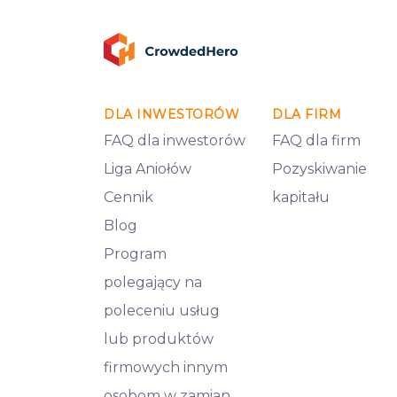
DLA INWESTORÓW
DLA FIRM
FAQ dla inwestorów
FAQ dla firm
Liga Aniołów
Pozyskiwanie
Cennik
kapitału
Blog
Program
polegający na
poleceniu usług
lub produktów
firmowych innym
osobom w zamian