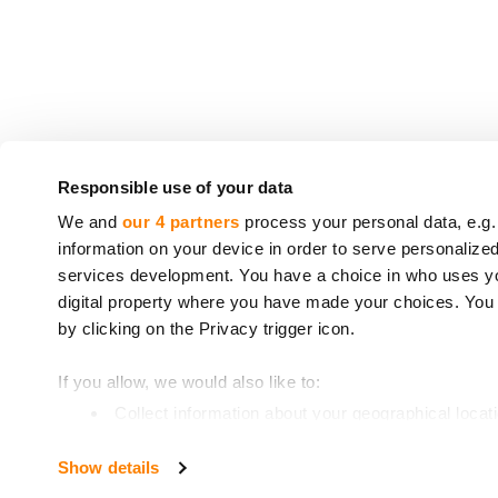
CrowdedHero Latvia SIA (numer rejestracyjny: 5
Responsible use of your data
crowdfundingowych (
License number 06.15.01.
We and
our 4 partners
process your personal data, e.g.
information on your device in order to serve personali
Usługi świadczone przez firmę CrowdedHero 
services development. You have a choice in who uses you
Europejskiego i Rady*. Twoja inwestycja rów
digital property where you have made your choices. You
* Dyrektywa 2014/49/UE Parlamentu Europejskie
by clicking on the Privacy trigger icon.
12.6.2014, s. 149).
If you allow, we would also like to:
** Dyrektywa 97/9/WE Parlamentu Europejskiego 
Collect information about your geographical locat
Identify your device by actively scanning it for spe
Show details
Find out more about how your personal data is processe