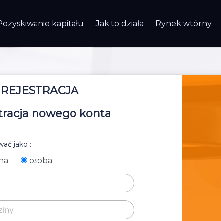
Pozyskiwanie kapitału
Jak to działa
Rynek wtórny
REJESTRACJA
tracja nowego konta
ać jako :
na
osoba