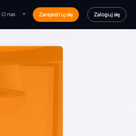
O nas
Zarejestruj się
Zaloguj się