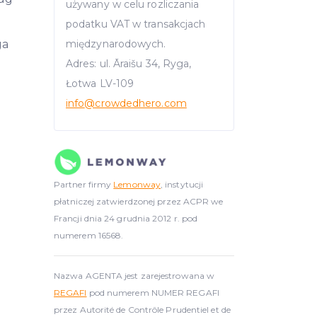
używany w celu rozliczania
podatku VAT w transakcjach
ga
międzynarodowych.
Adres: ul. Āraišu 34, Ryga,
Łotwa LV-109
info
@crowdedhero.com
Partner firmy
Lemonway
, instytucji
płatniczej zatwierdzonej przez ACPR we
Francji dnia 24 grudnia 2012 r. pod
numerem 16568.
Nazwa AGENTA jest zarejestrowana w
REGAFI
pod numerem NUMER REGAFI
przez Autorité de Contrôle Prudentiel et de