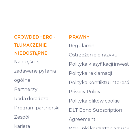
CROWDEDHERO -
PRAWNY
TŁUMACZENIE
Regulamin
NIEDOSTĘPNE.
Ostrzeżenie o ryzyku
Najczęściej
Polityka klasyfikacji inwe
zadawane pytania
Polityka reklamacji
ogólne
Polityka konfliktu interes
Partnerzy
Privacy Policy
Rada doradcza
Polityka plików cookie
Program partnerski
DLT Bond Subscription
Zespół
Agreement
Kariera
Warunki korzystania z us