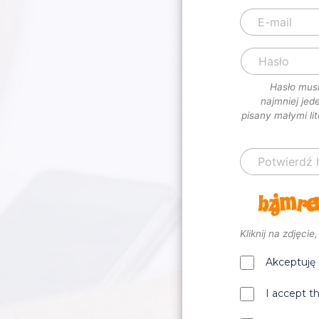
Hasło musi
najmniej jede
pisany małymi li
Kliknij na zdjęcie
Akceptuję
I accept t