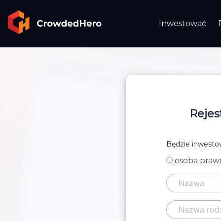
Inwestować
Rejes
Będzie inwestow
osoba praw