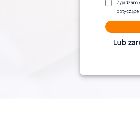
Zgadzam s
dotyczące 
Lub zar