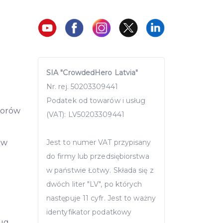
SIA "CrowdedHero Latvia"
Nr. rej. 50203309441
Podatek od towarów i usług
storów
(VAT): LV50203309441
ów
Jest to numer VAT przypisany
do firmy lub przedsiębiorstwa
w państwie Łotwy. Składa się z
dwóch liter "LV", po których
następuje 11 cyfr. Jest to ważny
identyfikator podatkowy
ług