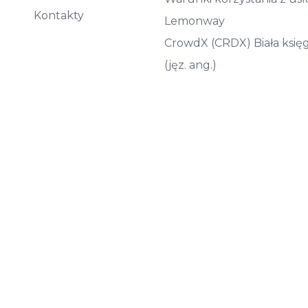
Kontakty
Lemonway
CrowdX (CRDX) Biała księ
(jęz. ang.)