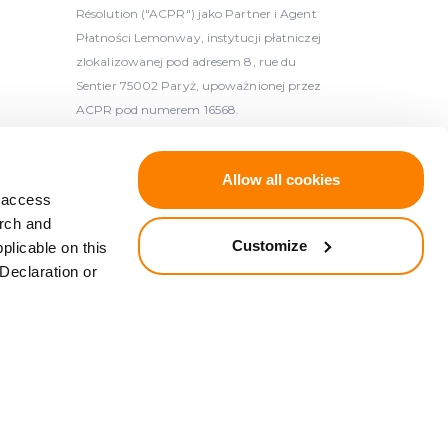
Résolution ("ACPR") jako Partner i Agent
Płatności Lemonway, instytucji płatniczej
zlokalizowanej pod adresem 8, rue du
Sentier 75002 Paryż, upoważnionej przez
ACPR pod numerem 16568.
 licencjonowanym dostawcą usług
Allow all cookies
atvijas Banka, {
d access
arch and
 z Dyrektywą 2014/49/UE Parlamentu
Customize
plicable on this
ionym zgodnie z Dyrektywą 97/9/
Declaration or
ntowania depozytów (Dz. Urz. UE L 173,
la inwestorów (Dz.U. L 84, 26.3.1997, str. 22).