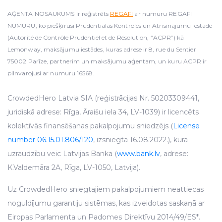
AĢENTA NOSAUKUMS ir reģistrēts
REGAFI
ar numuru REGAFI
NUMURU, ko piešķīrusi Prudentiālās Kontroles un Atrisinājumu Iestāde
(Autorité de Contrôle Prudentiel et de Résolution, “ACPR”) kā
Lemonway, maksājumu iestādes, kuras adrese ir 8, rue du Sentier
75002 Parīze, partnerim un maksājumu aģentam, un kuru ACPR ir
pilnvarojusi ar numuru 16568.
CrowdedHero Latvia SIA (reģistrācijas Nr. 50203309441,
juridiskā adrese: Rīga, Āraišu iela 34, LV-1039) ir licencēts
kolektīvās finansēšanas pakalpojumu sniedzējs (
License
number 06.15.01.806/120
, izsniegta 16.08.2022.), kura
uzraudzību veic Latvijas Banka (
www.bank.lv
, adrese:
K.Valdemāra 2A, Rīga, LV-1050, Latvija).
Uz CrowdedHero sniegtajiem pakalpojumiem neattiecas
noguldījumu garantiju sistēmas, kas izveidotas saskaņā ar
Eiropas Parlamenta un Padomes Direktīvu 2014/49/ES*.