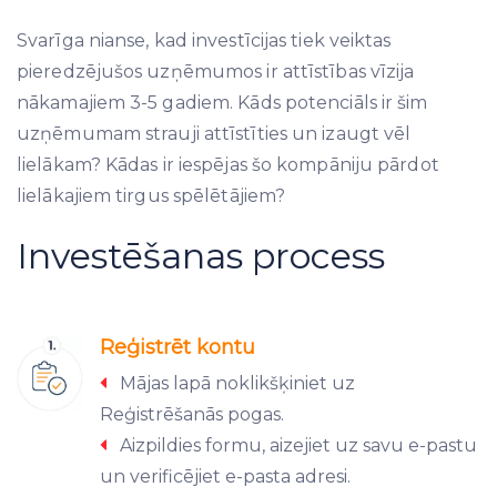
Svarīga nianse, kad investīcijas tiek veiktas
pieredzējušos uzņēmumos ir attīstības vīzija
nākamajiem 3-5 gadiem. Kāds potenciāls ir šim
uzņēmumam strauji attīstīties un izaugt vēl
lielākam? Kādas ir iespējas šo kompāniju pārdot
lielākajiem tirgus spēlētājiem?
Investēšanas process
Reģistrēt kontu
Mājas lapā noklikšķiniet uz
Reģistrēšanās pogas.
Aizpildies formu, aizejiet uz savu e-pastu
un verificējiet e-pasta adresi.