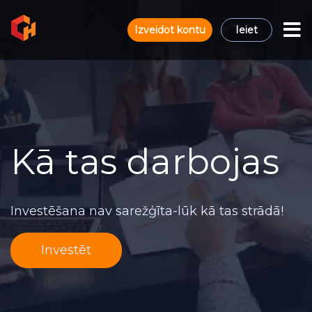
Izveidot kontu
Ieiet
Kā tas darbojas
Investēšana nav sarežģīta-lūk kā tas strādā!
Investēt