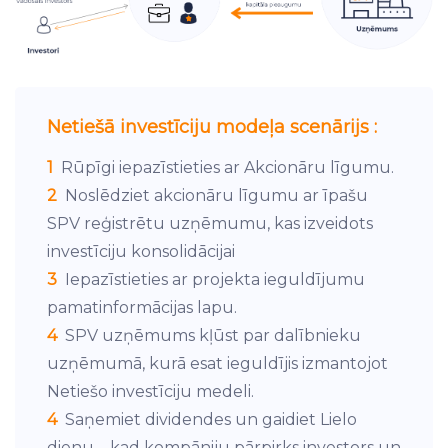
Netiešā investīciju modeļa scenārijs :
1
Rūpīgi iepazīstieties ar Akcionāru līgumu.
2
Noslēdziet akcionāru līgumu ar īpašu
SPV reģistrētu uzņēmumu, kas izveidots
investīciju konsolidācijai
3
Iepazīstieties ar projekta ieguldījumu
pamatinformācijas lapu.
4
SPV uzņēmums kļūst par dalībnieku
uzņēmumā, kurā esat ieguldījis izmantojot
Netiešo investīciju medeli.
4
Saņemiet dividendes un gaidiet Lielo
dienu – kad kompāniju pārpirks investors un