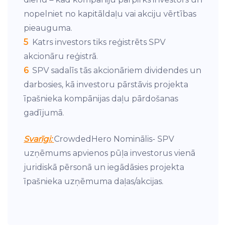
nopelniet no kapitāldaļu vai akciju vērtības
pieauguma.
5
Katrs investors tiks reģistrēts SPV
akcionāru reģistrā.
6
SPV sadalīs tās akcionāriem dividendes un
darbosies, kā investoru pārstāvis projekta
īpašnieka kompānijas daļu pārdošanas
gadījumā.
Svarīgi:
CrowdedHero Nominālis- SPV
uzņēmums apvienos pūļa investorus vienā
juridiskā pērsonā un iegādāsies projekta
īpašnieka uzņēmuma daļas/akcijas.