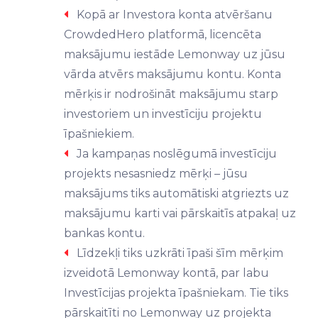
Kopā ar Investora konta atvēršanu
CrowdedHero platformā, licencēta
maksājumu iestāde Lemonway uz jūsu
vārda atvērs maksājumu kontu. Konta
mērķis ir nodrošināt maksājumu starp
investoriem un investīciju projektu
īpašniekiem.
Ja kampaņas noslēgumā investīciju
projekts nesasniedz mērķi – jūsu
maksājums tiks automātiski atgriezts uz
maksājumu karti vai pārskaitīs atpakaļ uz
bankas kontu.
Līdzekļi tiks uzkrāti īpaši šīm mērķim
izveidotā Lemonway kontā, par labu
Investīcijas projekta īpašniekam. Tie tiks
pārskaitīti no Lemonway uz projekta