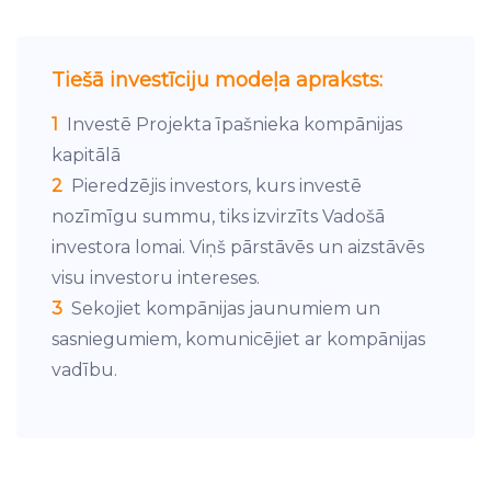
Tiešā investīciju modeļa apraksts:
1
Investē Projekta īpašnieka kompānijas
kapitālā
2
Pieredzējis investors, kurs investē
nozīmīgu summu, tiks izvirzīts Vadošā
investora lomai. Viņš pārstāvēs un aizstāvēs
visu investoru intereses.
3
Sekojiet kompānijas jaunumiem un
sasniegumiem, komunicējiet ar kompānijas
vadību.