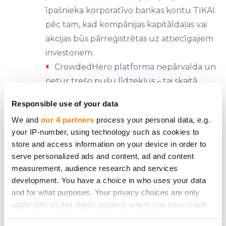
īpašnieka korporatīvo bankas kontu TIKAI
pēc tam, kad kompānijas kapitāldaļas vai
akcijas būs pārreģistrētas uz attiecīgajiem
investoriem.
CrowdedHero platforma nepārvalda un
netur trešo pušu līdzekļus – tai skaitā
investoru maksājumus par kapitāldaļām
Responsible use of your data
vai akcijām.
We and
our 4 partners
process your personal data, e.g.
Kļūsti par akcionāru
your IP-number, using technology such as cookies to
store and access information on your device in order to
Katrs investors tiks reģistrēts akcionāru
serve personalized ads and content, ad and content
reģistrā.
measurement, audience research and services
Esi informēts un saņem peļņu.
development. You have a choice in who uses your data
and for what purposes. Your privacy choices are only
Sekojot kompānijas jaunumiem un
applicable on this digital property where you have made
sasniegumiem, komunicējiet ar kompānijas
your choices. You can change or withdraw your consent
vadību.