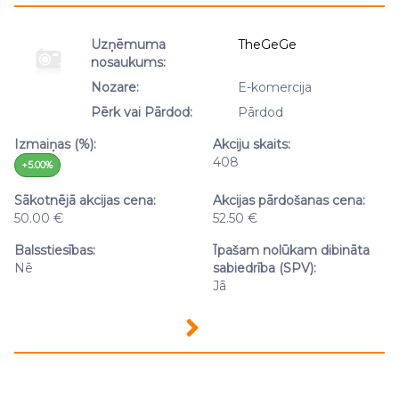
traffic data, display customized page content and
advertising. See more in our
Cookies policy
.
Uzņēmuma
TheGeGe
nosaukums:
Nozare:
E-komercija
Pērk vai Pārdod:
Pārdod
Izmaiņas (%):
Akciju skaits:
408
+5.00%
Sākotnējā akcijas cena:
Akcijas pārdošanas cena:
50.00 €
52.50 €
Balsstiesības:
Īpašam nolūkam dibināta
Nē
sabiedrība (SPV):
Jā