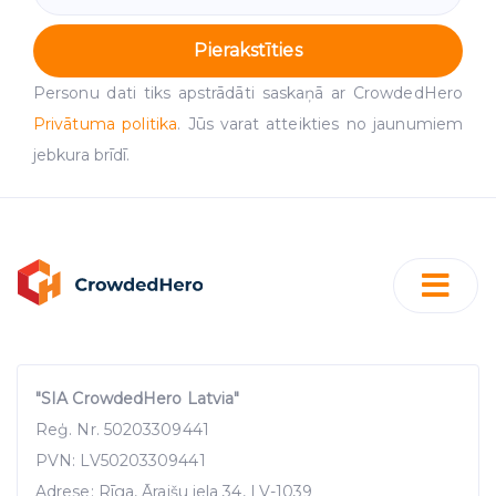
Pierakstīties
Personu dati tiks apstrādāti saskaņā ar CrowdedHero
Privātuma politika
. Jūs varat atteikties no jaunumiem
jebkura brīdī.
"SIA CrowdedHero Latvia"
Reģ. Nr. 50203309441
PVN: LV50203309441
Adrese: Rīga, Āraišu iela 34, LV-1039