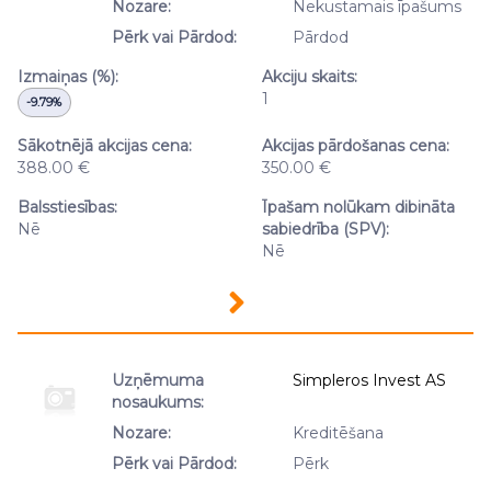
Nozare:
Nekustamais īpašums
Pērk vai Pārdod:
Pārdod
Izmaiņas (%):
Akciju skaits:
1
-9.79%
Sākotnējā akcijas cena:
Akcijas pārdošanas cena:
388.00 €
350.00 €
Balsstiesības:
Īpašam nolūkam dibināta
Nē
sabiedrība (SPV):
Nē
Uzņēmuma
Simpleros Invest AS
nosaukums:
Nozare:
Kreditēšana
Pērk vai Pārdod:
Pērk