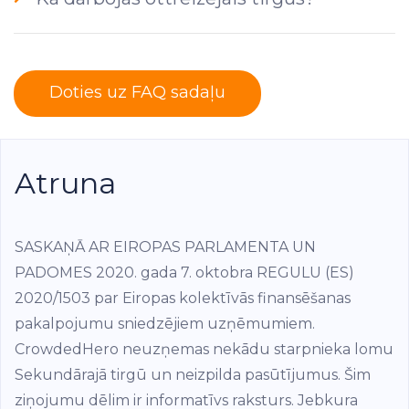
Doties uz FAQ sadaļu
Atruna
SASKAŅĀ AR EIROPAS PARLAMENTA UN
PADOMES 2020. gada 7. oktobra REGULU (ES)
2020/1503 par Eiropas kolektīvās finansēšanas
pakalpojumu sniedzējiem uzņēmumiem.
CrowdedHero neuzņemas nekādu starpnieka lomu
Sekundārajā tirgū un neizpilda pasūtījumus. Šim
ziņojumu dēlim ir informatīvs raksturs. Jebkura