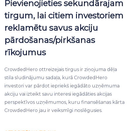
Pievienojieties sekundārajam
tirgum, lai citiem investoriem
reklamētu savus akciju
pārdošanas/pirkšanas
rīkojumus
CrowdedHero ottreizejais tirgus ir ziņojuma dēļa
stila sludinājumu sadaļa, kurā CrowdedHero
investori var pārdot iepriekš iegādāto uzņēmuma
akciju vai izteikt savu interesi iegādāties akcijas
perspektīvos uzņēmumos, kuru finansēšanas kārta
CrowdedHero jau ir veiksmīgi noslēgusies.