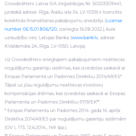
CrowdedHero Latvia SIA (reģistrācijas Nr. 50203309441,
juridiskā adrese: Rīga, Āraišu iela 34, LV-1039) ir licencēts
kolektīvās finansēšanas pakalpojumu sniedzējs (
License
number 06.15.01.806/120
, izsniegta 16.08.2022.), kura
uzraudzību veic Latvijas Banka (
www.bank.lv
, adrese:
K.Valdemāra 2A, Rīga, LV-1050, Latvija).
Uz CrowdedHero sniegtajiem pakalpojumiem neattiecas
noguldījumu garantiju sistēmas, kas izveidotas saskaņā ar
Eiropas Parlamenta un Padomes Direktīvu 2014/49/ES*.
Tāpat uz jūsu ieguldījumu neattiecas investoru
kompensācijas shēmas, kas izveidotas saskaņā ar Eiropas
Parlamenta un Padomes Direktīvu 97/9/EK**.
* Eiropas Parlamenta un Padomes 2014. gada 16. aprīļa
Direktīva 2014/49/ES par noguldījumu garantiju sistēmām
(OV L 173, 12.6.2014., 149. lpp.).