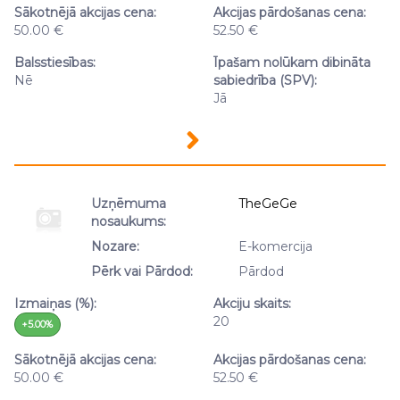
Sākotnējā akcijas cena:
Akcijas pārdošanas cena:
50.00 €
52.50 €
Balsstiesības:
Īpašam nolūkam dibināta
Nē
sabiedrība (SPV):
Jā
Uzņēmuma
TheGeGe
nosaukums:
Nozare:
E-komercija
Pērk vai Pārdod:
Pārdod
Izmaiņas (%):
Akciju skaits:
20
+5.00%
Sākotnējā akcijas cena:
Akcijas pārdošanas cena:
50.00 €
52.50 €