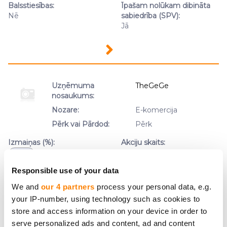
Balsstiesības:
Īpašam nolūkam dibināta
Nē
sabiedrība (SPV):
Jā
Uzņēmuma
TheGeGe
nosaukums:
Nozare:
E-komercija
Pērk vai Pārdod:
Pērk
Izmaiņas (%):
Akciju skaits:
3
-10.00%
Responsible use of your data
Sākotnējā akcijas cena:
Akcijas pārdošanas cena:
50.00 €
45.00 €
We and
our 4 partners
process your personal data, e.g.
your IP-number, using technology such as cookies to
Balsstiesības:
Īpašam nolūkam dibināta
store and access information on your device in order to
Nē
sabiedrība (SPV):
Jā
serve personalized ads and content, ad and content