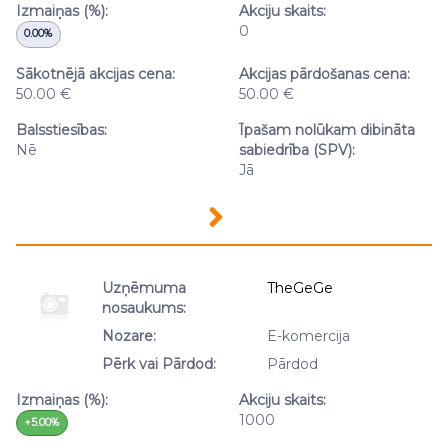
Izmaiņas (%):
Akciju skaits:
0
0.00%
Sākotnējā akcijas cena:
Akcijas pārdošanas cena:
50.00 €
50.00 €
Balsstiesības:
Īpašam nolūkam dibināta
Nē
sabiedrība (SPV):
Jā
Uzņēmuma
TheGeGe
nosaukums:
Nozare:
E-komercija
Pērk vai Pārdod:
Pārdod
Izmaiņas (%):
Akciju skaits:
1000
+5.00%