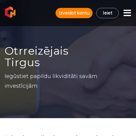
Izveidot kontu
Ieiet
Otrreizējais
Tirgus
Iegūstiet papildu likviditāti savām
investīcijām