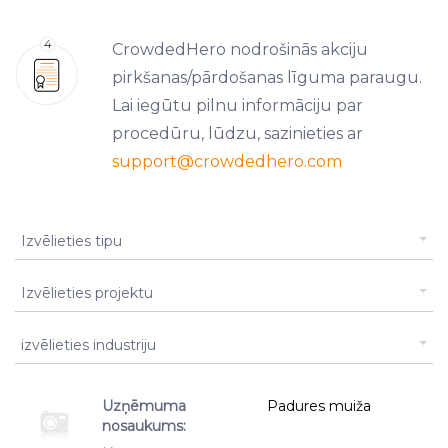
CrowdedHero nodrošinās akciju
pirkšanas/pārdošanas līguma paraugu.
Lai iegūtu pilnu informāciju par
procedūru, lūdzu, sazinieties ar
support
@crowdedhero.com
Sludinājuma tips
Izvēlieties tipu
Projekts
Izvēlieties projektu
Business Type Id
izvēlieties industriju
Uzņēmuma
Padures muiža
nosaukums: