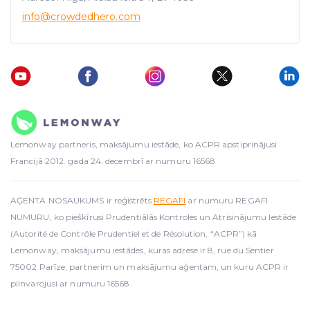
info
@crowdedhero.com
Lemonway partneris, maksājumu iestāde, ko ACPR apstiprinājusi
Francijā 2012. gada 24. decembrī ar numuru 16568
AĢENTA NOSAUKUMS ir reģistrēts
REGAFI
ar numuru REGAFI
NUMURU, ko piešķīrusi Prudentiālās Kontroles un Atrisinājumu Iestāde
(Autorité de Contrôle Prudentiel et de Résolution, “ACPR”) kā
Lemonway, maksājumu iestādes, kuras adrese ir 8, rue du Sentier
75002 Parīze, partnerim un maksājumu aģentam, un kuru ACPR ir
pilnvarojusi ar numuru 16568.