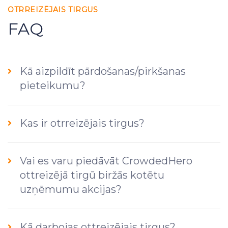
OTRREIZĒJAIS TIRGUS
FAQ
Kā aizpildīt pārdošanas/pirkšanas
pieteikumu?
Kas ir otrreizējais tirgus?
Vai es varu piedāvāt CrowdedHero
ottreizējā tirgū biržās kotētu
uzņēmumu akcijas?
Kā darbojas ottreizējais tirgus?