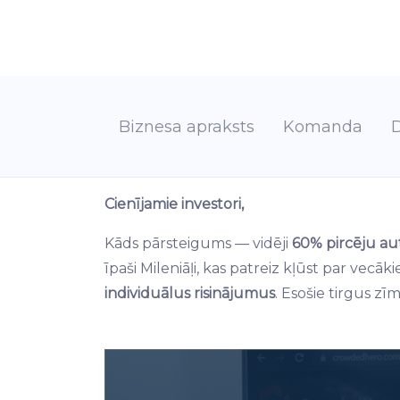
Biznesa apraksts
Komanda
Cienījamie investori,
Kāds pārsteigums — vidēji
60% pircēju aut
īpaši Mileniāļi, kas patreiz kļūst par vecā
individuālus risinājumus
. Esošie tirgus zī