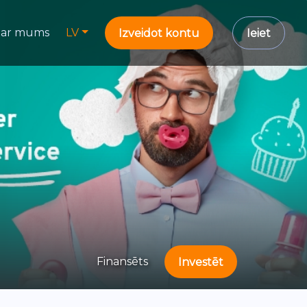
ar mums
LV
Izveidot kontu
Ieiet
Finansēts
Investēt