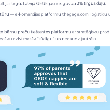
tijas tirgū. Latvijā GEGE jau ir ieguvusi
3% tirgus daļu
.
ktūru
— e-komercijas platformu thegege.com, loģistiku uz
āko bērnu preču tiešsaistes platformu
ar stratēģisku pro
 vecāku dzīvi mazāk “sūdīgu” un nedaudz jautrāku.