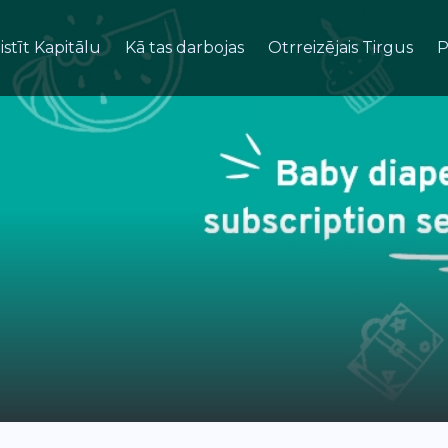
istīt Kapitālu
Kā tas darbojas
Otrreizējais Tirgus
P