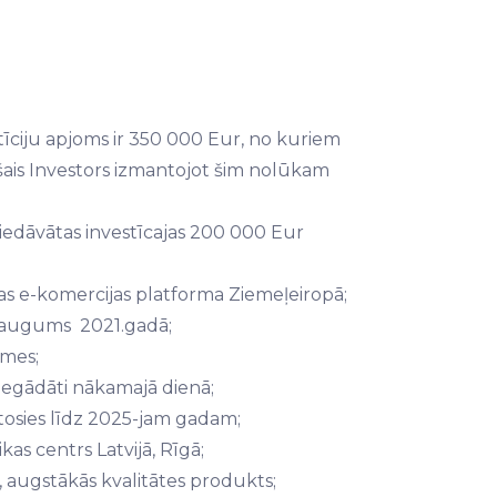
tīciju apjoms ir 350 000 Eur, no kuriem
ošais Investors izmantojot šim nolūkam
iedāvātas investīcajas 200 000 Eur
s e-komercijas platforma Ziemeļeiropā;
eaugums 2021.gadā;
smes;
piegādāti nākamajā dienā;
tosies līdz 2025-jam gadam;
kas centrs Latvijā, Rīgā;
s, augstākās kvalitātes produkts;