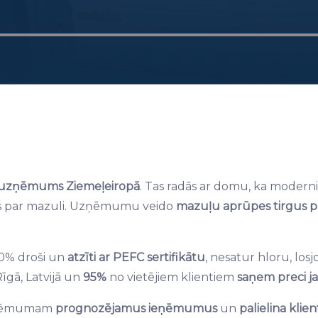
s uzņēmums Ziemeļeiropā
. Tas radās ar domu, ka modern
pēs par mazuli. Uzņēmumu veido
mazuļu aprūpes tirgus pr
100% droši un
atzīti ar PEFC sertifikātu
, nesatur hloru, lo
Rīgā, Latvijā un
95%
no vietējiem klientiem
saņem preci j
uzņēmumam
prognozējamus ieņēmumus
un
palielina klient