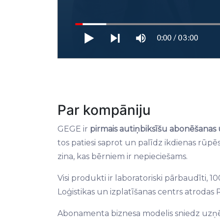
Par kompāniju
GEGE ir
pirmais autiņbiksīšu abonēšana
tos patiesi saprot un palīdz ikdienas rū
zina, kas bērniem ir nepieciešams.
Visi produkti ir laboratoriski pārbaudīti, 
Loģistikas un izplatīšanas centrs atrodas 
Abonamenta biznesa modelis sniedz 