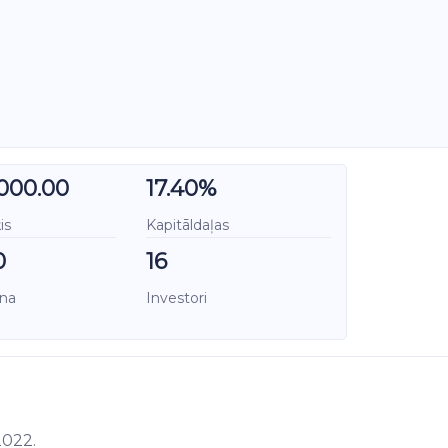
000.00
17.40%
is
Kapitāldaļas
0
16
ena
Investori
2022.