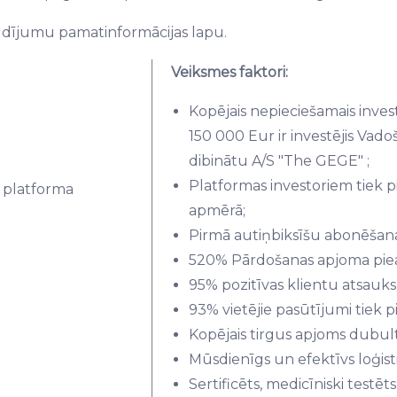
ldījumu pamatinformācijas lapu.
Veiksmes faktori:
Kopējais nepieciešamais inves
150 000 Eur ir investējis Vad
dibinātu A/S "The GEGE" ;
Platformas investoriem tiek p
 platforma
apmērā;
Pirmā autiņbiksīšu abonēšana
520% Pārdošanas apjoma pi
95% pozitīvas klientu atsauk
93% vietējie pasūtījumi tiek 
Kopējais tirgus apjoms dubul
Mūsdienīgs un efektīvs loģisti
Sertificēts, medicīniski testēt