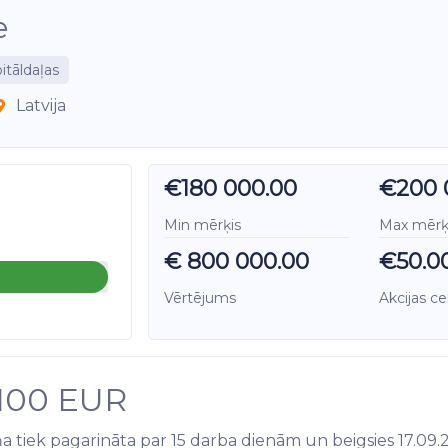
e
itāldaļas
Latvija
€180 000.00
€200 
Min mērķis
Max mērķ
€ 800 000.00
€50.0
Vērtējums
Akcijas c
 100 EUR
 tiek pagarināta par 15 darba dienām un beigsies 17.09.