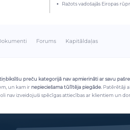
Ražots vadošajās Eiropas rūpnī
Dokumenti
Forums
Kapitāldaļas
iņbiksīšu preču kategorijā nav apmierināti ar savu pašrei
kiem, un kam ir
nepieciešama tūlītēja piegāde.
Patērētāji 
moli nav izveidojuši spēcīgas attiecības ar klientiem un do