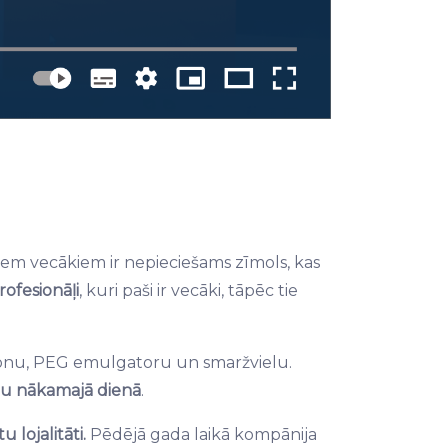
iem vecākiem ir nepieciešams zīmols, kas
ofesionāļi
, kuri paši ir vecāki, tāpēc tie
sjonu, PEG emulgatoru un smaržvielu.
au nākamajā dienā
.
u lojalitāti.
Pēdējā gada laikā kompānija