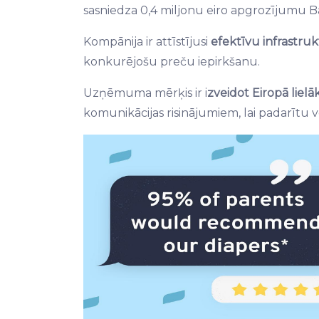
sasniedza 0,4 miljonu eiro apgrozījumu Bal
Kompānija ir attīstījusi
efektīvu infrastru
konkurējošu preču iepirkšanu.
Uzņēmuma mērķis ir i
zveidot Eiropā liel
komunikācijas risinājumiem, lai padarītu