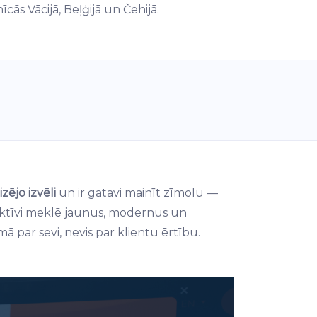
cās Vācijā, Beļģijā un Čehijā.
zējo izvēli
un ir gatavi mainīt zīmolu —
aktīvi meklē jaunus, modernus un
mā par sevi, nevis par klientu ērtību.