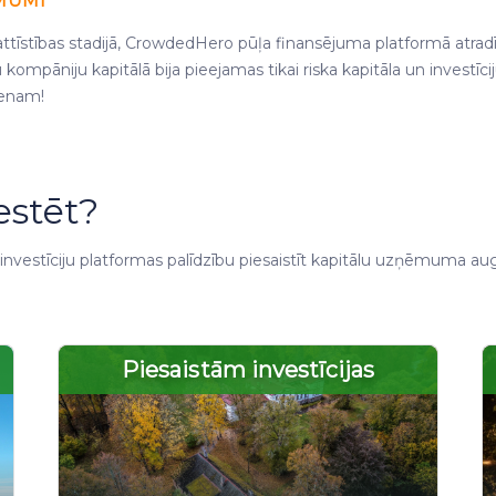
MUMI
stības stadijā, CrowdedHero pūļa finansējuma platformā atradīsi
mpāniju kapitālā bija pieejamas tikai riska kapitāla un investīciju
ienam!
stēt?
estīciju platformas palīdzību piesaistīt kapitālu uzņēmuma augša
Piesaistām investīcijas