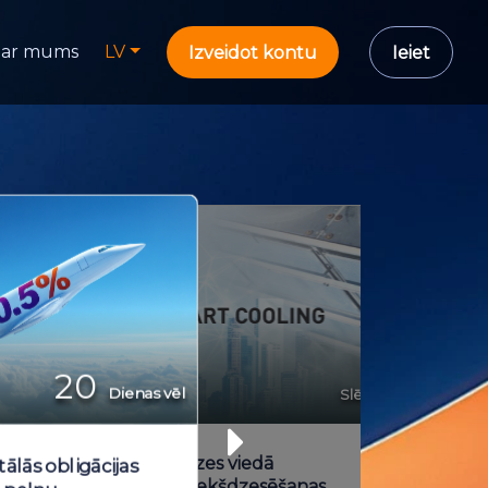
ar mums
LV
Izveidot kontu
Ieiet
20
Kapitāldaļas
Dienas vēl
Slēgts
Jaunās paaudzes viedā
tālās obligācijas
adiabātiskā priekšdzesēšanas