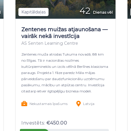
42
Kapitāldaļas
l
Dienas vēl
Zentenes muižas atjaunošana —
vairāk nekā investīcija
AS Senten Learning Centre
Zentenes muiža atrodas Tukuma novadā, 88 km
no Rīgas. Tā ir nacionālas nozīmes
kultūrpiemineklis un izcils vēlīnā Berlīnes klasicisma
paraugs. Projekta 1. fāze paredz Māla mājas
pārveidošanu par daudzfunkcionālu uzņēmumu
pasākumu, mācību un atpūtas centru. Investīcija
citastarp ietver ilgtspējīgu biznesa modeli.
Nekustamais īpašums
Latvija
Investēts:
€450.00