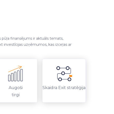
s pūļa finansējums ir aktuāls temats,
ikt investīcijas uzņēmumos, kas izceļas ar
Augoši
Skaidra Exit stratēģija
tirgi