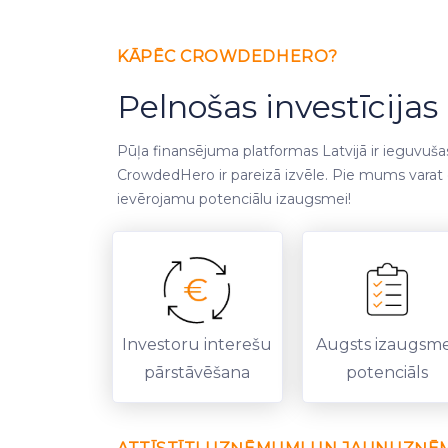
KĀPĒC CROWDEDHERO?
Pelnošas investīcij
Pūļa finansējuma platformas Latvijā ir ieguvuša
CrowdedHero ir pareizā izvēle. Pie mums varat ga
ievērojamu potenciālu izaugsmei!
Investoru interešu
Augsts izaugsm
pārstāvēšana
potenciāls