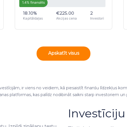
1.4% finansēts
18.10%
€225.00
2
Kapitāldaļas
Akcijas cena
Investori
Apskatīt visus
estīcijām, ir viens no veidiem, kā piesaistīt finanšu līdzekļus ko
anas platformas, kas palīdz nodibināt saikni starp investoriem un
Investīcij
tu. Izpildi zināšanu testu,