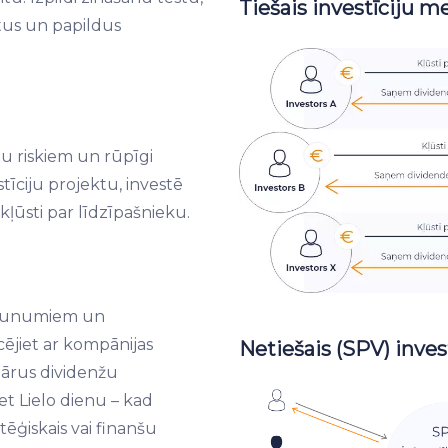
Tiešais investīciju m
us un papildus
iju riskiem un rūpīgi
estīciju projektu, investē
kļūsti par līdzīpašnieku.
jaunumiem un
jiet ar kompānijas
Netiešais (SPV) inves
ārus dividenžu
t Lielo dienu – kad
ēģiskais vai finanšu