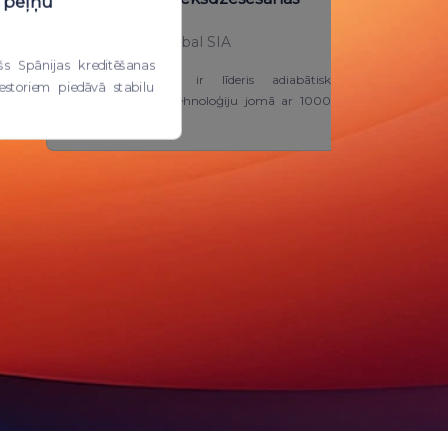
% peļņu
sistēma
Blue Energy Global SIA
s Spānijas kreditēšanas
Smart Cooling™ ir līderis adiabātisko
storiem piedāvā stabilu
priekšdzesēšanas tehnoloģiju jomā ar 1000+
uzstādītām iekār...