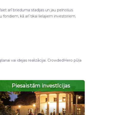
et arī brieduma stadijas un jau pelnošus
 fondiem, kā arī tikai lielajiem investoriem.
nai vai idejas realizācijai. CrowdedHero pūļa
Piesaistām investīcijas