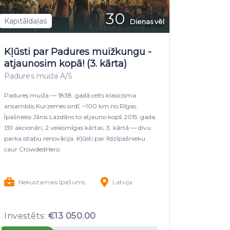
30
Kapitāldaļas
Dienas vēl
Kļūsti par Padures muižkungu -
atjaunosim kopā! (3. kārta)
Padures muiža A/S
Padures muiža — 1838. gadā celts klasicisma
ansamblis Kurzemes sirdī, ~100 km no Rīgas.
Īpašnieks Jānis Lazdāns to atjauno kopš 2015. gada.
139 akcionāri, 2 veiksmīgas kārtas. 3. kārtā — divu
parka istabu renovācija. Kļūsti par līdzīpašnieku
caur CrowdedHero.
Nekustamais īpašums
Latvija
Investēts:
€13 050.00