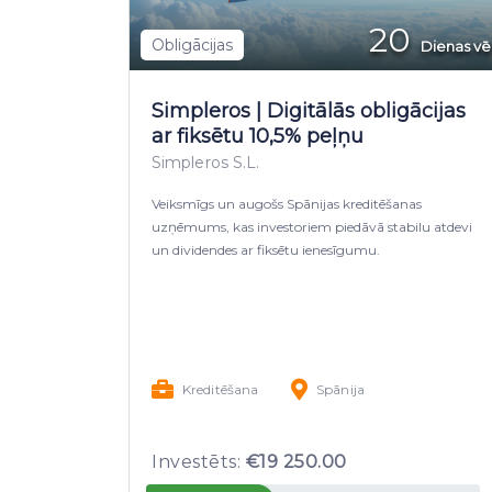
20
Obligācijas
Dienas vē
Simpleros | Digitālās obligācijas
ar fiksētu 10,5% peļņu
Simpleros S.L.
Veiksmīgs un augošs Spānijas kreditēšanas
uzņēmums, kas investoriem piedāvā stabilu atdevi
un dividendes ar fiksētu ienesīgumu.
Kreditēšana
Spānija
Investēts:
€19 250.00