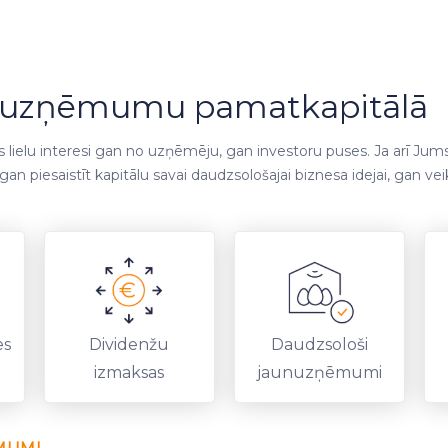
as uzņēmumu pamatkapitālā
s lielu interesi gan no uzņēmēju, gan investoru puses. Ja arī Jum
n piesaistīt kapitālu savai daudzsološajai biznesa idejai, gan ve
es
Dividenžu
Daudzsološi
izmaksas
jaunuzņēmumi