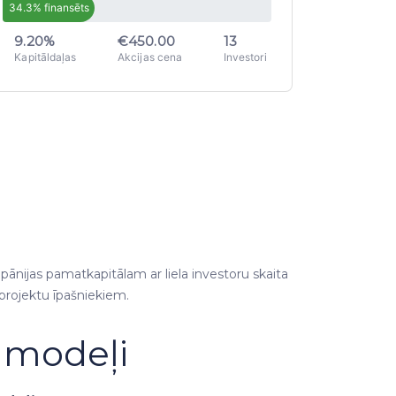
34.3% finansēts
9.20%
€450.00
13
Kapitāldaļas
Akcijas cena
Investori
mpānijas pamatkapitālam ar liela investoru skaita
 projektu īpašniekiem.
u modeļi