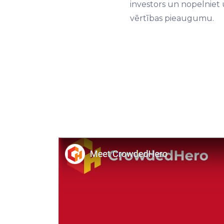
investors un nopelniet u
vērtības pieaugumu.