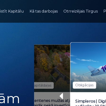
istīt Kapitālu
Kā tas darbojas
Otrreizējais Tirgus
P
i
42
Obligācijas
Kapitāldaļas
Dienas vēl
bām
Zentenes muižas atjaunošana —
Simpleros | Digi
vairāk nekā investīcija