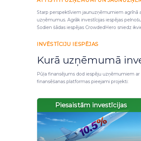
ATTĪSTĪTI UZŅĒMUMI UN JAUNUZŅĒ
Starp perspektīviem jaunuzņēmumiem agrīnā attī
uzņēmumus. Agrāk investīcijas iespējas pelnošu ko
Šodien šādas iespējas CrowdedHero sniedz ikv
INVĒSTĪCIJU IESPĒJAS
Kurā uzņēmumā inve
Pūļa finansējums dod iespēju uzņēmumiem ar inv
finansēšanas platformas pieejami projekti:
Piesaistām investīcijas