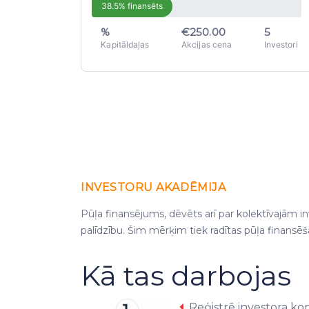
38.5% finansēts
%
€250.00
5
Kapitāldaļas
Akcijas cena
Investori
INVESTORU AKADĒMIJA
Pūļa finansējums, dēvēts arī par kolektīvajām inv
palīdzību. Šim mērķim tiek radītas pūļa finansēš
Kā tas darbojas
Reģistrē investora kon