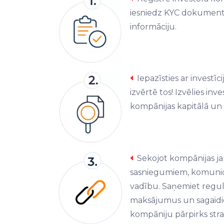
iesniedz KYC dokument
informāciju.
Iepazīsties ar investīc
izvērtē tos! Izvēlies inv
kompānijas kapitālā un 
Sekojot kompānijas 
sasniegumiem, komunicē
vadību. Saņemiet regul
maksājumus un sagaidie
kompāniju pārpirks strat