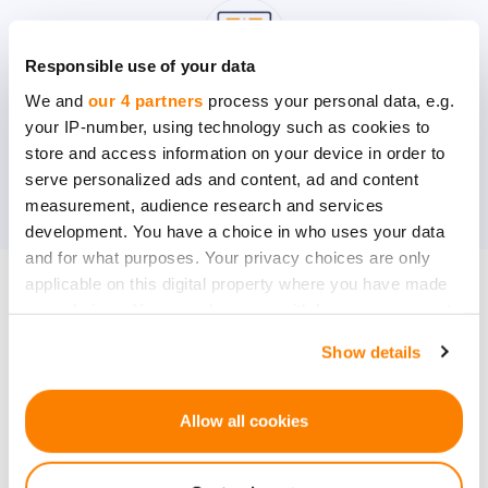
Responsible use of your data
We and
our 4 partners
process your personal data, e.g.
Investīciju piedāvājumi
your IP-number, using technology such as cookies to
Esiet pirmais, kurs uzzin par investīcijas
store and access information on your device in order to
iespējām. Satiec uzņēmuma dibinātājus un
serve personalized ads and content, ad and content
measurement, audience research and services
uzzini vairāk!
development. You have a choice in who uses your data
and for what purposes. Your privacy choices are only
applicable on this digital property where you have made
KĻŪSTI PAR BIEDRU
your choices. You can change or withdraw your consent
any time from the Cookie Declaration or by clicking on
Show details
the Privacy trigger icon.
Sazinies ar mums, lai
If you allow, we would also like to:
noskaidrotu detaļas
Allow all cookies
Collect information about your geographical
location which can be accurate to within several