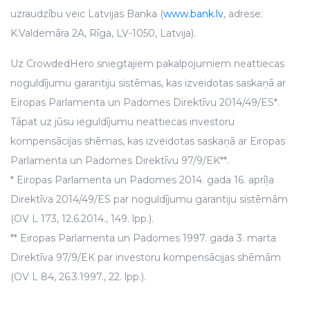
uzraudzību veic Latvijas Banka (
www.bank.lv
, adrese:
K.Valdemāra 2A, Rīga, LV-1050, Latvija).
Uz CrowdedHero sniegtajiem pakalpojumiem neattiecas
noguldījumu garantiju sistēmas, kas izveidotas saskaņā ar
Eiropas Parlamenta un Padomes Direktīvu 2014/49/ES*.
Tāpat uz jūsu ieguldījumu neattiecas investoru
kompensācijas shēmas, kas izveidotas saskaņā ar Eiropas
Parlamenta un Padomes Direktīvu 97/9/EK**.
* Eiropas Parlamenta un Padomes 2014. gada 16. aprīļa
Direktīva 2014/49/ES par noguldījumu garantiju sistēmām
(OV L 173, 12.6.2014., 149. lpp.).
** Eiropas Parlamenta un Padomes 1997. gada 3. marta
Direktīva 97/9/EK par investoru kompensācijas shēmām
(OV L 84, 26.3.1997., 22. lpp.).