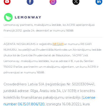
Lemonway partneris, maksājumu iestāde, ko ACPR apstiprinājusi
Francijā 2012. gada 24. decembrī ar numuru 16568
AĢENTA NOSAUKUMS ir reģistrēts
REGAFI
ar numuru REGAFI
NUMURU, ko piešķīrusi Prudentiālās Kontroles un Atrisinājumu Iestāde
(Autorité de Contrôle Prudentiel et de Résolution, “ACPR”) kā
Lemonway, maksājumu iestādes, kuras adrese ir 8, rue du Sentier
75002 Parīze, partnerim un maksājumu aģentam, un kuru ACPR ir
pilnvarojusi ar numuru 16568.
CrowdedHero Latvia SIA (reģistrācijas Nr. 50203309441,
juridiskā adrese: Rīga, Āraišu iela 34, LV-1039) ir licencēts
kolektīvās finansēšanas pakalpojumu sniedzējs (
License
number 06.15.01.806/120
, izsniegta 16.08.2022.), kura