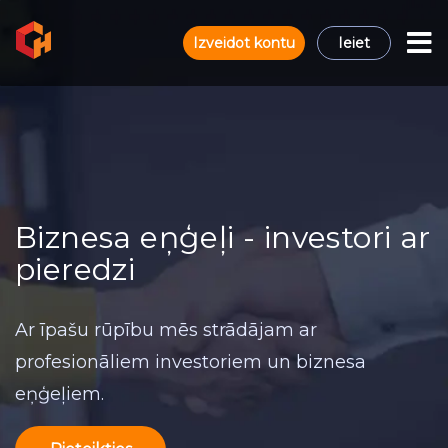
Izveidot kontu
Ieiet
Biznesa eņģeļi - investori ar
pieredzi
Ar īpašu rūpību mēs strādājam ar
profesionāliem investoriem un biznesa
eņģeļiem.