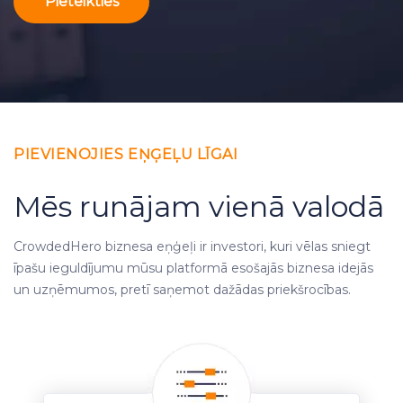
Pieteikties
PIEVIENOJIES EŅĢEĻU LĪGAI
Mēs runājam vienā valodā
CrowdedHero biznesa eņģeļi ir investori, kuri vēlas sniegt
īpašu ieguldījumu mūsu platformā esošajās biznesa idejās
un uzņēmumos, pretī saņemot dažādas priekšrocības.