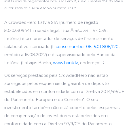
instituição de pagamentos localizada em 8, rue du Sentier 75002 Paris,
autorizada pela ACPR sob o número 16568.
A CrowdedHero Latvia SIA (número de registo
50203309441, morada legal: Rua Āraišu 34, LV-1039,
Letónia) é um prestador de serviços de financiamento
colaborativo licenciado (
License number 06.15.01.806/120
,
emitido a 16.08.2022) e é supervisionado pelo Banco da
Letónia (Latvijas Banka,
www.bank.lv
, endereço: R
Os serviços prestados pela CrowdedHero não estão
abrangidos pelos esquemas de garantia de depósito
estabelecidos em conformidade com a Diretiva 2014/49/UE
do Parlamento Europeu e do Conselho*. O seu
investimento também não está coberto pelos esquemas
de compensação de investidores estabelecidos em
conformidade com a Diretiva 97/9/CE do Parlamento