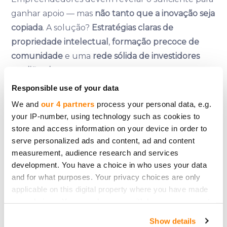
ganhar apoio — mas
não tanto que a inovação seja
copiada
. A solução?
Estratégias claras de
propriedade intelectual
,
formação precoce de
comunidade
e uma
rede sólida de investidores
qualificados
.
Responsible use of your data
Talvez o insight humano mais valioso? O sucesso
We and
our 4 partners
process your personal data, e.g.
no crowdfunding não é puramente racional. Ele
your IP-number, using technology such as cookies to
apela à
comunidade, confiança e emoção
.
store and access information on your device in order to
Investidores não financiam apenas projetos —
serve personalized ads and content, ad and content
financiam pessoas
.
measurement, audience research and services
development. You have a choice in who uses your data
Portanto, se és um fundador de startup com uma
and for what purposes. Your privacy choices are only
ideia brilhante, lembra-te disto:
não é só o que
applicable on this digital property where you have made
constróis. É como te conectas.
your choices. You can change or withdraw your consent
any time from the Cookie Declaration or by clicking on
Show details
the Privacy trigger icon.