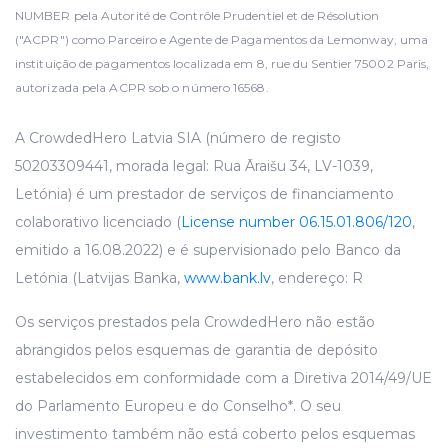
NUMBER pela Autorité de Contrôle Prudentiel et de Résolution
("ACPR") como Parceiro e Agente de Pagamentos da Lemonway, uma
instituição de pagamentos localizada em 8, rue du Sentier 75002 Paris,
autorizada pela ACPR sob o número 16568.
A CrowdedHero Latvia SIA (número de registo
50203309441, morada legal: Rua Āraišu 34, LV-1039,
Letónia) é um prestador de serviços de financiamento
colaborativo licenciado (
License number 06.15.01.806/120
,
emitido a 16.08.2022) e é supervisionado pelo Banco da
Letónia (Latvijas Banka,
www.bank.lv
, endereço: R
Os serviços prestados pela CrowdedHero não estão
abrangidos pelos esquemas de garantia de depósito
estabelecidos em conformidade com a Diretiva 2014/49/UE
do Parlamento Europeu e do Conselho*. O seu
investimento também não está coberto pelos esquemas