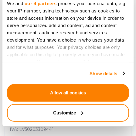
We and
our 4 partners
process your personal data, e.g.
your IP-number, using technology such as cookies to
Subscrever
store and access information on your device in order to
serve personalized ads and content, ad and content
Os dados pessoais serão processados de acordo com a
measurement, audience research and services
Privacy Policy
da CrowdedHero. Pode cancelar a
development. You have a choice in who uses your data
subscrição a qualquer momento.
and for what purposes. Your privacy choices are only
applicable on this digital property where you have made
your choices. You can change or withdraw your consent
any time from the Cookie Declaration or by clicking on
Show details
the Privacy trigger icon.
If you allow, we would also like to:
Allow all cookies
Collect information about your geographical
location which can be accurate to within several
SIA "CrowdedHero Letónia"
Customize
meters
N.º de Registo. 50203309441
Identify your device by actively scanning it for
specific characteristics (fingerprinting)
IVA: LV50203309441