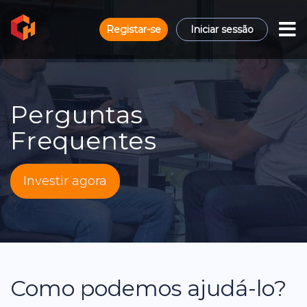
Registar-se
Iniciar sessão
Perguntas
Frequentes
Investir agora
Como podemos ajudá-lo?