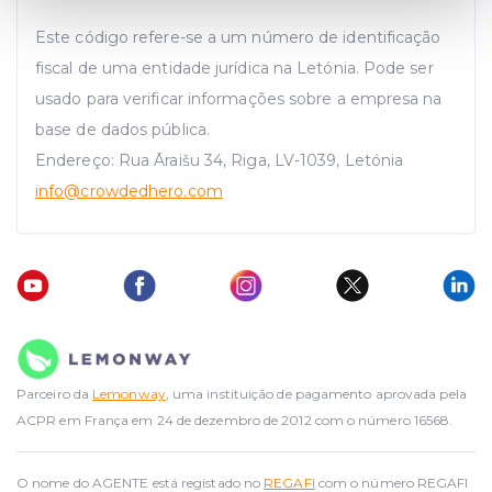
Find out more about how your personal data is processed
and set your preferences in the
details section
.
Este código refere-se a um número de identificação
fiscal de uma entidade jurídica na Letónia. Pode ser
We use cookies to provide website functionality, analyse
usado para verificar informações sobre a empresa na
traffic data, display customized page content and
base de dados pública.
advertising. See more in our
Cookies policy
.
Endereço: Rua Āraišu 34, Riga, LV-1039, Letónia
info
@crowdedhero.com
Parceiro da
Lemonway
, uma instituição de pagamento aprovada pela
ACPR em França em 24 de dezembro de 2012 com o número 16568.
O nome do AGENTE está registado no
REGAFI
com o número REGAFI