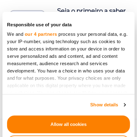
Seja o primeiro a saber
sobre novas
Responsible use of your data
oportunidades de
We and
our 4 partners
process your personal data, e.g.
investimento.
your IP-number, using technology such as cookies to
store and access information on your device in order to
serve personalized ads and content, ad and content
measurement, audience research and services
development. You have a choice in who uses your data
and for what purposes. Your privacy choices are only
Subscrever
applicable on this digital property where you have made
Os dados pessoais serão processados de acordo com a
your choices. You can change or withdraw your consent
Privacy Policy
da CrowdedHero. Pode cancelar a
any time from the Cookie Declaration or by clicking on
Show details
subscrição a qualquer momento.
the Privacy trigger icon.
If you allow, we would also like to:
Allow all cookies
Collect information about your geographical