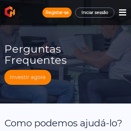
Registar-se
Iniciar sessão
Perguntas
Frequentes
Investir agora
Como podemos ajudá-lo?