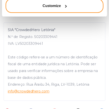
location which can be accurate to within several
Customize
meters
Identify your device by actively scanning it for
specific characteristics (fingerprinting)
Find out more about how your personal data is processed
SIA "CrowdedHero Letónia"
and set your preferences in the
details section
.
N.º de Registo. 50203309441
We use cookies to provide website functionality, analyse
IVA: LV50203309441
traffic data, display customized page content and
advertising. See more in our
Cookies policy
.
Este código refere-se a um número de identificação
fiscal de uma entidade jurídica na Letónia. Pode ser
usado para verificar informações sobre a empresa na
base de dados pública.
Endereço: Rua Āraišu 34, Riga, LV-1039, Letónia
info
@crowdedhero.com