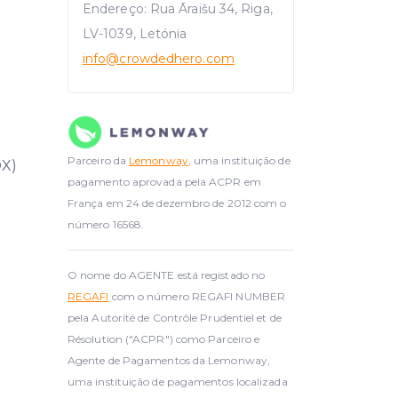
Endereço: Rua Āraišu 34, Riga,
LV-1039, Letónia
info
@crowdedhero.com
Parceiro da
Lemonway
, uma instituição de
DX)
pagamento aprovada pela ACPR em
França em 24 de dezembro de 2012 com o
número 16568.
O nome do AGENTE está registado no
REGAFI
com o número REGAFI NUMBER
pela Autorité de Contrôle Prudentiel et de
Résolution ("ACPR") como Parceiro e
Agente de Pagamentos da Lemonway,
uma instituição de pagamentos localizada