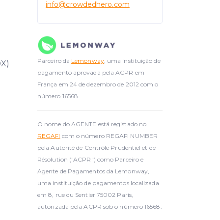
info
@crowdedhero.com
Parceiro da
Lemonway
, uma instituição de
DX)
pagamento aprovada pela ACPR em
França em 24 de dezembro de 2012 com o
número 16568.
O nome do AGENTE está registado no
REGAFI
com o número REGAFI NUMBER
pela Autorité de Contrôle Prudentiel et de
Résolution ("ACPR") como Parceiro e
Agente de Pagamentos da Lemonway,
uma instituição de pagamentos localizada
em 8, rue du Sentier 75002 Paris,
autorizada pela ACPR sob o número 16568.