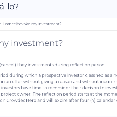
-lo?
n I cancel/revoke my investment?
 my investment?
(cancel) they investments during reflection period.
eriod during which a prospective investor classified as a
t in an offer without giving a reason and without incurring
investors have time to reconsider their decision to inves
e project owner. The reflection period starts at the mo
er on CrowdedHero and will expire after four (4) calendar 