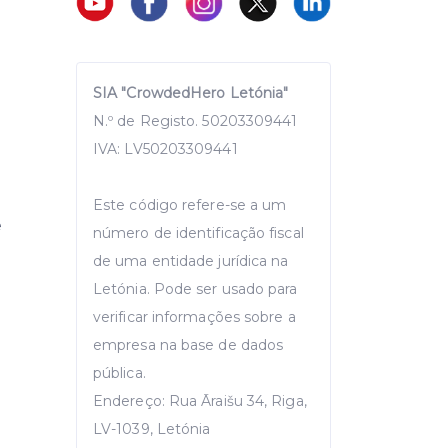
SIA "CrowdedHero Letónia"
N.º de Registo. 50203309441
IVA: LV50203309441
Este código refere-se a um
e
número de identificação fiscal
de uma entidade jurídica na
Letónia. Pode ser usado para
verificar informações sobre a
empresa na base de dados
pública.
Endereço: Rua Āraišu 34, Riga,
LV-1039, Letónia