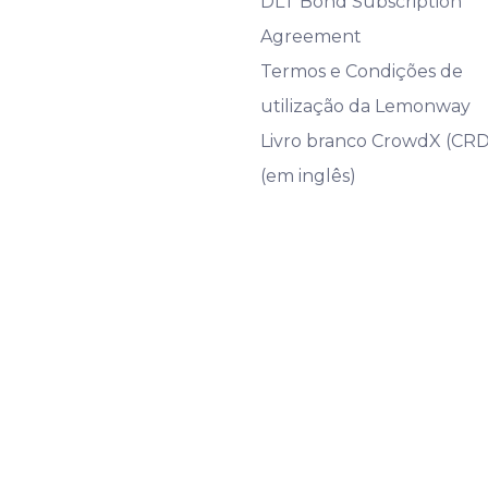
DLT Bond Subscription
Agreement
Termos e Condições de
utilização da Lemonway
Livro branco CrowdX (CR
(em inglês)