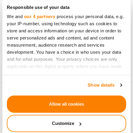
investimento.
Responsible use of your data
We and
our 4 partners
process your personal data, e.g.
your IP-number, using technology such as cookies to
store and access information on your device in order to
serve personalized ads and content, ad and content
Subscrever
measurement, audience research and services
development. You have a choice in who uses your data
Os dados pessoais serão processados de acordo com a
and for what purposes. Your privacy choices are only
Privacy Policy
da CrowdedHero. Pode cancelar a
applicable on this digital property where you have made
subscrição a qualquer momento.
your choices. You can change or withdraw your consent
any time from the Cookie Declaration or by clicking on
Show details
the Privacy trigger icon.
If you allow, we would also like to:
Allow all cookies
Collect information about your geographical
location which can be accurate to within several
Customize
meters
Identify your device by actively scanning it for