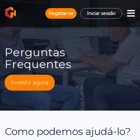
Registar-se
Iniciar sessão
Perguntas
Frequentes
Investir agora
Como podemos ajudá-lo?