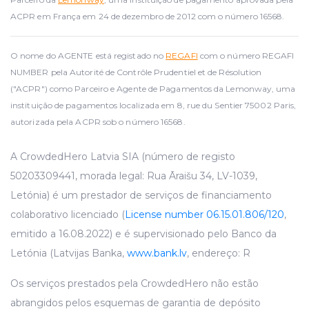
ACPR em França em 24 de dezembro de 2012 com o número 16568.
O nome do AGENTE está registado no
REGAFI
com o número REGAFI
NUMBER pela Autorité de Contrôle Prudentiel et de Résolution
("ACPR") como Parceiro e Agente de Pagamentos da Lemonway, uma
instituição de pagamentos localizada em 8, rue du Sentier 75002 Paris,
autorizada pela ACPR sob o número 16568.
A CrowdedHero Latvia SIA (número de registo
50203309441, morada legal: Rua Āraišu 34, LV-1039,
Letónia) é um prestador de serviços de financiamento
colaborativo licenciado (
License number 06.15.01.806/120
,
emitido a 16.08.2022) e é supervisionado pelo Banco da
Letónia (Latvijas Banka,
www.bank.lv
, endereço: R
Os serviços prestados pela CrowdedHero não estão
abrangidos pelos esquemas de garantia de depósito