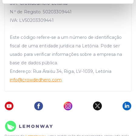
SIA "CrowdedHero Letónia"
specific characteristics (fingerprinting)
N.º de Registo. 50203309441
Find out more about how your personal data is processed
IVA: LV50203309441
and set your preferences in the
details section
.
We use cookies to provide website functionality, analyse
Este código refere-se a um número de identificação
traffic data, display customized page content and
fiscal de uma entidade jurídica na Letónia. Pode ser
advertising. See more in our
Cookies policy
.
usado para verificar informações sobre a empresa na
base de dados pública.
Endereço: Rua Āraišu 34, Riga, LV-1039, Letónia
info
@crowdedhero.com
Parceiro da
Lemonway
, uma instituição de pagamento aprovada pela