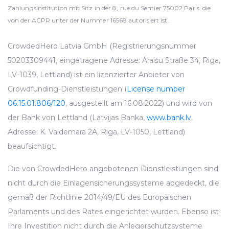
Zahlungsinstitution mit Sitz in der 8, rue du Sentier 75002 Paris, die
von der ACPR unter der Nummer 16568 autorisiert ist.
CrowdedHero Latvia GmbH (Registrierungsnummer
50203309441, eingetragene Adresse: Āraišu Straße 34, Riga,
LV-1039, Lettland) ist ein lizenzierter Anbieter von
Crowdfunding-Dienstleistungen (
License number
06.15.01.806/120
, ausgestellt am 16.08.2022) und wird von
der Bank von Lettland (Latvijas Banka,
www.bank.lv
,
Adresse: K. Valdemara 2A, Riga, LV-1050, Lettland)
beaufsichtigt.
Die von CrowdedHero angebotenen Dienstleistungen sind
nicht durch die Einlagensicherungssysteme abgedeckt, die
gemäß der Richtlinie 2014/49/EU des Europäischen
Parlaments und des Rates eingerichtet wurden. Ebenso ist
Ihre Investition nicht durch die Anlegerschutzsysteme