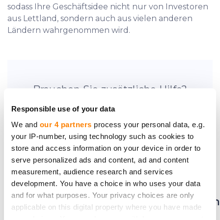
sodass Ihre Geschäftsidee nicht nur von Investoren
aus Lettland, sondern auch aus vielen anderen
Ländern wahrgenommen wird.
Brauchen Sie zusätzliche Hilfe?
Nehmen Sie Kontakt auf.
Responsible use of your data
We and
our 4 partners
process your personal data, e.g.
your IP-number, using technology such as cookies to
store and access information on your device in order to
serve personalized ads and content, ad and content
Seien Sie der Erste, der
measurement, audience research and services
development. You have a choice in who uses your data
von neuen
and for what purposes. Your privacy choices are only
Investmentmöglichkeiten
applicable on this digital property where you have made
erfährt.
your choices. You can change or withdraw your consent