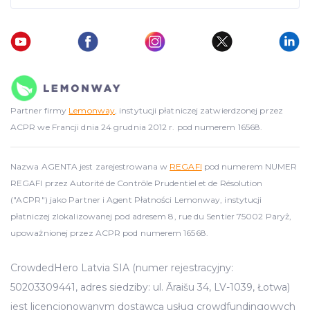
Partner firmy
Lemonway
, instytucji płatniczej zatwierdzonej przez
ACPR we Francji dnia 24 grudnia 2012 r. pod numerem 16568.
Nazwa AGENTA jest zarejestrowana w
REGAFI
pod numerem NUMER
REGAFI przez Autorité de Contrôle Prudentiel et de Résolution
("ACPR") jako Partner i Agent Płatności Lemonway, instytucji
płatniczej zlokalizowanej pod adresem 8, rue du Sentier 75002 Paryż,
upoważnionej przez ACPR pod numerem 16568.
CrowdedHero Latvia SIA (numer rejestracyjny:
50203309441, adres siedziby: ul. Āraišu 34, LV-1039, Łotwa)
jest licencjonowanym dostawcą usług crowdfundingowych