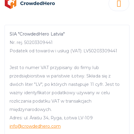
SIA "CrowdedHero Latvia"
Nr. rej. 50203309441
Podatek od towarów i usług (VAT): LV50203309441
Jest to numer VAT przypisany do firmy lub
przedsiębiorstwa w państwie Łotwy. Składa się z
dwóch liter "LV", po których następuje 11 cyfr. Jest to
ważny identyfikator podatkowy używany w celu
rozliczania podatku VAT w transakcjach
międzynarodowych.
Adres: ul. Āraišu 34, Ryga, Łotwa LV-109
info
@crowdedhero.com