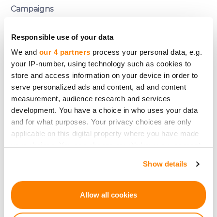
Campaigns
While Göbekli Tepe and modern online
Responsible use of your data
fundraising platforms seem worlds apart, the
We and
our 4 partners
process your personal data, e.g.
principle is consistent: people unite to support
your IP-number, using technology such as cookies to
store and access information on your device in order to
what matters to them. This ancient temple stands
serve personalized ads and content, ad and content
as a testament to the timeless potency of
measurement, audience research and services
community collaboration and fundraising.
development. You have a choice in who uses your data
and for what purposes. Your privacy choices are only
applicable on this digital property where you have made
your choices. You can change or withdraw your consent
Do tyłu
any time from the Cookie Declaration or by clicking on
Show details
the Privacy trigger icon.
If you allow, we would also like to:
Allow all cookies
Collect information about your geographical
location which can be accurate to within several