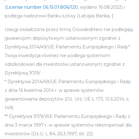
(
License number 06.15.01.806/120
, wydano 16.08.2022) i
podlega nadzorowi Banku Łotwy (Latvijas Banka, {
Usługi świadczone przez firmę CrowdedHero nie podlegają
gwarancjom depozytowym ustanowionym zgodnie z
Dyrektywą 2014/49/UE Parlamentu Europejskiego i Rady*.
Twoja inwestycja również nie podlega systemom
odszkodowań dla inwestorów ustanowionym zgodnie z
Dyrektywą 97/9/
* Dyrektywa 2014/49/UE Parlamentu Europejskiego i Rady
z dnia 16 kwietnia 2014 r. w sprawie systemów
gwarantowania depozytów (Dz. Urz. UE L 173, 12.6.2014, s.
149).
** Dyrektywa 97/9/WE Parlamentu Europejskiego i Rady z
dnia 3 marca 1997 r. w sprawie systemów rekompensat dla
inwestorów (Dz.U. L 84, 26.3.1997, str. 22).