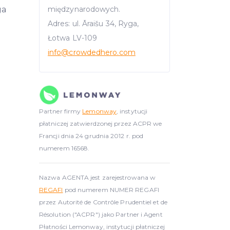
ga
międzynarodowych.
Adres: ul. Āraišu 34, Ryga,
Łotwa LV-109
info
@crowdedhero.com
Partner firmy
Lemonway
, instytucji
płatniczej zatwierdzonej przez ACPR we
Francji dnia 24 grudnia 2012 r. pod
numerem 16568.
Nazwa AGENTA jest zarejestrowana w
REGAFI
pod numerem NUMER REGAFI
przez Autorité de Contrôle Prudentiel et de
Résolution ("ACPR") jako Partner i Agent
Płatności Lemonway, instytucji płatniczej