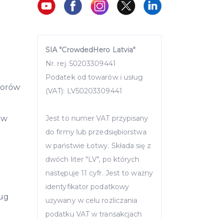
SIA "CrowdedHero Latvia"
Nr. rej. 50203309441
Podatek od towarów i usług
storów
(VAT): LV50203309441
ów
Jest to numer VAT przypisany
do firmy lub przedsiębiorstwa
w państwie Łotwy. Składa się z
dwóch liter "LV", po których
następuje 11 cyfr. Jest to ważny
identyfikator podatkowy
ług
używany w celu rozliczania
podatku VAT w transakcjach