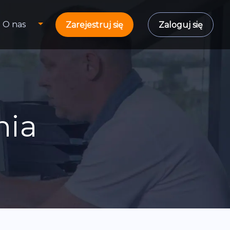
O nas
Zarejestruj się
Zaloguj się
nia