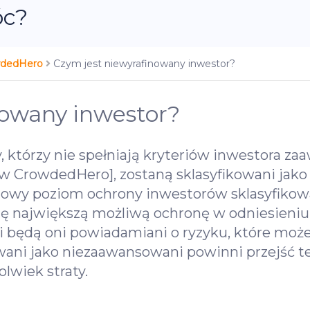
óc?
owdedHero
Czym jest niewyrafinowany inwestor?
nowany inwestor?
, którzy nie spełniają kryteriów inwestora 
rów CrowdedHero], zostaną sklasyfikowani jak
towy poziom ochrony inwestorów sklasyfikowa
 największą możliwą ochronę w odniesieniu d
i będą oni powiadamiani o ryzyku, które moż
kowani jako niezaawansowani powinni przejść 
olwiek straty.