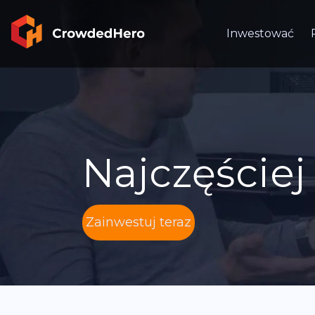
Inwestować
Najczęście
Zainwestuj teraz