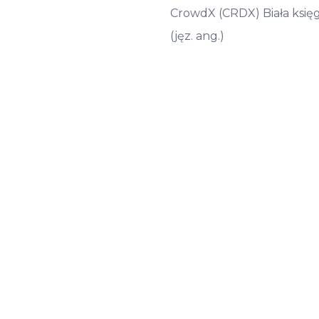
CrowdX (CRDX) Biała księ
(jęz. ang.)