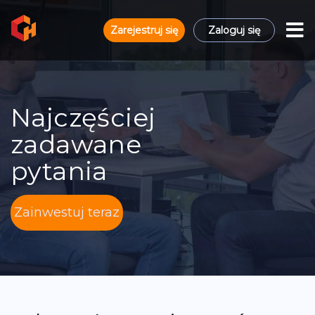
Zarejestruj się
Zaloguj się
Najczęściej
zadawane
pytania
Zainwestuj teraz