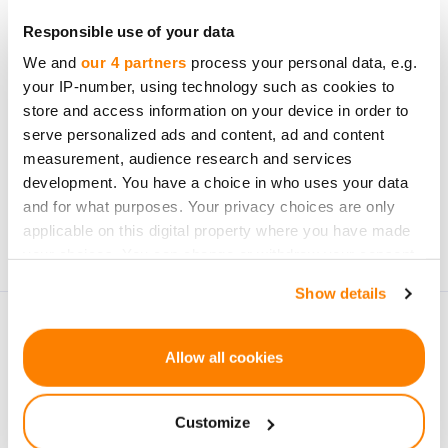
inwestycyjnych.
Responsible use of your data
We and
our 4 partners
process your personal data, e.g.
your IP-number, using technology such as cookies to
store and access information on your device in order to
serve personalized ads and content, ad and content
Zapisz się
measurement, audience research and services
development. You have a choice in who uses your data
Dane osobowe będą przetwarzane zgodnie z
Privacy
and for what purposes. Your privacy choices are only
Policy
przez firmę CrowdedHero. Możesz wypisać się
applicable on this digital property where you have made
w dowolnym momencie.
your choices. You can change or withdraw your consent
any time from the Cookie Declaration or by clicking on
Show details
the Privacy trigger icon.
If you allow, we would also like to:
Allow all cookies
Collect information about your geographical
location which can be accurate to within several
Customize
meters