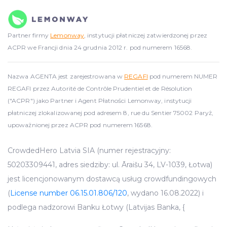
Partner firmy
Lemonway
, instytucji płatniczej zatwierdzonej przez
ACPR we Francji dnia 24 grudnia 2012 r. pod numerem 16568.
Nazwa AGENTA jest zarejestrowana w
REGAFI
pod numerem NUMER
REGAFI przez Autorité de Contrôle Prudentiel et de Résolution
("ACPR") jako Partner i Agent Płatności Lemonway, instytucji
płatniczej zlokalizowanej pod adresem 8, rue du Sentier 75002 Paryż,
upoważnionej przez ACPR pod numerem 16568.
CrowdedHero Latvia SIA (numer rejestracyjny:
50203309441, adres siedziby: ul. Āraišu 34, LV-1039, Łotwa)
jest licencjonowanym dostawcą usług crowdfundingowych
(
License number 06.15.01.806/120
, wydano 16.08.2022) i
podlega nadzorowi Banku Łotwy (Latvijas Banka, {