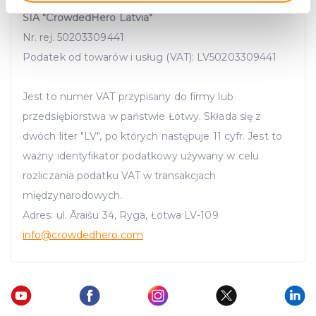
Identify your device by actively scanning it for
SIA "CrowdedHero Latvia"
specific characteristics (fingerprinting)
Nr. rej. 50203309441
Find out more about how your personal data is processed
and set your preferences in the
details section
.
Podatek od towarów i usług (VAT): LV50203309441
We use cookies to provide website functionality, analyse
Jest to numer VAT przypisany do firmy lub
traffic data, display customized page content and
przedsiębiorstwa w państwie Łotwy. Składa się z
advertising. See more in our
Cookies policy
.
dwóch liter "LV", po których następuje 11 cyfr. Jest to
ważny identyfikator podatkowy używany w celu
rozliczania podatku VAT w transakcjach
międzynarodowych.
Adres: ul. Āraišu 34, Ryga, Łotwa LV-109
info
@crowdedhero.com