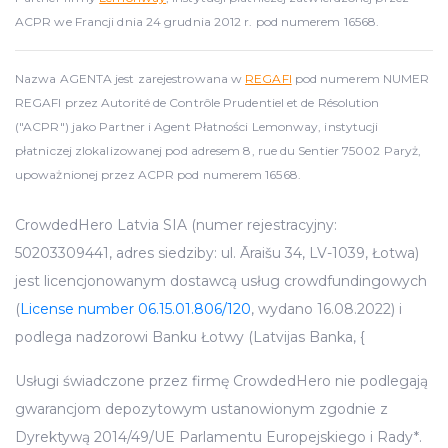
ACPR we Francji dnia 24 grudnia 2012 r. pod numerem 16568.
Nazwa AGENTA jest zarejestrowana w
REGAFI
pod numerem NUMER
REGAFI przez Autorité de Contrôle Prudentiel et de Résolution
("ACPR") jako Partner i Agent Płatności Lemonway, instytucji
płatniczej zlokalizowanej pod adresem 8, rue du Sentier 75002 Paryż,
upoważnionej przez ACPR pod numerem 16568.
CrowdedHero Latvia SIA (numer rejestracyjny:
50203309441, adres siedziby: ul. Āraišu 34, LV-1039, Łotwa)
jest licencjonowanym dostawcą usług crowdfundingowych
(
License number 06.15.01.806/120
, wydano 16.08.2022) i
podlega nadzorowi Banku Łotwy (Latvijas Banka, {
Usługi świadczone przez firmę CrowdedHero nie podlegają
gwarancjom depozytowym ustanowionym zgodnie z
Dyrektywą 2014/49/UE Parlamentu Europejskiego i Rady*.