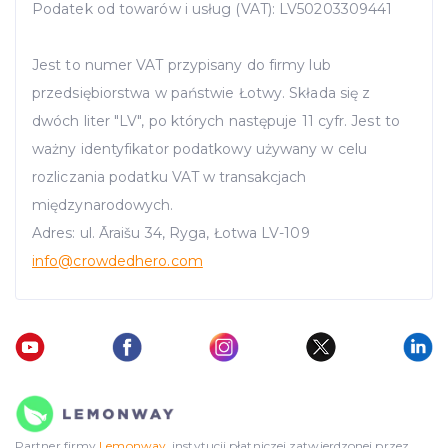
Podatek od towarów i usług (VAT): LV50203309441
Jest to numer VAT przypisany do firmy lub
przedsiębiorstwa w państwie Łotwy. Składa się z
dwóch liter "LV", po których następuje 11 cyfr. Jest to
ważny identyfikator podatkowy używany w celu
rozliczania podatku VAT w transakcjach
międzynarodowych.
Adres: ul. Āraišu 34, Ryga, Łotwa LV-109
info
@crowdedhero.com
Partner firmy
Lemonway
, instytucji płatniczej zatwierdzonej przez