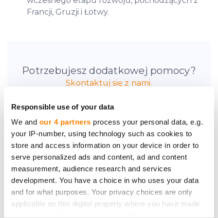
wczesnego etapu rozwoju, pochodzących z
Francji, Gruzji i Łotwy.
Potrzebujesz dodatkowej pomocy?
Skontaktuj się z nami.
Responsible use of your data
We and
our 4 partners
process your personal data, e.g.
your IP-number, using technology such as cookies to
store and access information on your device in order to
Bądź pierwszy, który
serve personalized ads and content, ad and content
dowie się o nowych
measurement, audience research and services
development. You have a choice in who uses your data
możliwościach
and for what purposes. Your privacy choices are only
inwestycyjnych.
applicable on this digital property where you have made
your choices. You can change or withdraw your consent