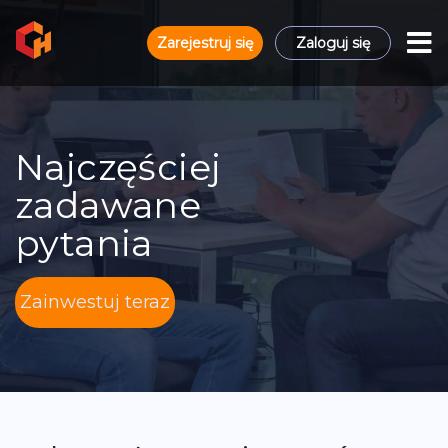
Zarejestruj się
Zaloguj się
Najczęściej
zadawane
pytania
Zainwestuj teraz