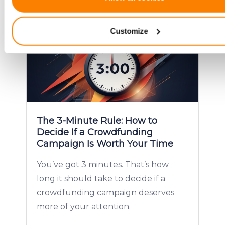
Identify your device by actively scanning it for specifi
characteristics (fingerprinting)
Customize
Find out more about how your personal data is processed an
your preferences in the
details section
.
We use cookies to provide website functionality, analyse traff
display customized page content and advertising. See more i
Cookies policy
.
The 3-Minute Rule: How to
Decide If a Crowdfunding
Campaign Is Worth Your Time
You’ve got 3 minutes. That’s how
long it should take to decide if a
crowdfunding campaign deserves
more of your attention.