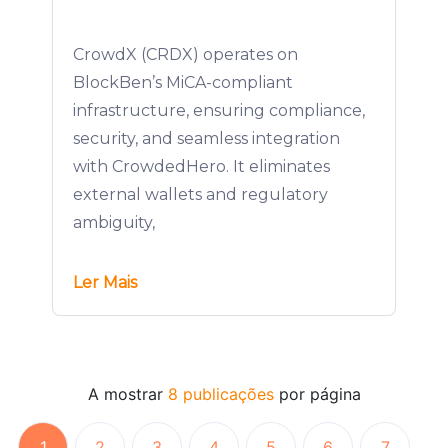
CrowdX (CRDX) operates on
BlockBen’s MiCA-compliant
infrastructure, ensuring compliance,
security, and seamless integration
with CrowdedHero. It eliminates
external wallets and regulatory
ambiguity,
Ler Mais
A mostrar
8 publicações
por página
1
2
3
4
5
6
7