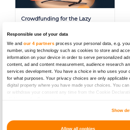
Crowdfunding for the Lazy
Investor: How to Pick Projects
Without the Headache
Responsible use of your data
We and
our 4 partners
process your personal data, e.g. you
A no-effort guide to crowdfunding
number, using technology such as cookies to store and acc
for those who want returns without
information on your device in order to serve personalized ad
the research overload. Perfect for
content, ad and content measurement, audience research a
busy professionals or passive
services development. You have a choice in who uses your 
investors.
for what purposes. Your privacy choices are only applicable 
digital property where you have made your choices. You ca
or withdraw your consent any time from the Cookie Declarati
clicking on the Privacy trigger icon.
Ler Mais
Show det
If you allow, we would also like to:
Collect information about your geographical location 
be accurate to within several meters
Allow all cookies