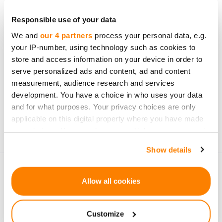
oportunidades de
Responsible use of your data
investimento.
We and
our 4 partners
process your personal data, e.g.
your IP-number, using technology such as cookies to
store and access information on your device in order to
serve personalized ads and content, ad and content
measurement, audience research and services
Subscrever
development. You have a choice in who uses your data
Os dados pessoais serão processados de acordo com a
and for what purposes. Your privacy choices are only
applicable on this digital property where you have made
Privacy Policy
da CrowdedHero. Pode cancelar a
your choices. You can change or withdraw your consent
subscrição a qualquer momento.
any time from the Cookie Declaration or by clicking on
Show details
the Privacy trigger icon.
If you allow, we would also like to:
Allow all cookies
Collect information about your geographical
location which can be accurate to within several
Customize
meters