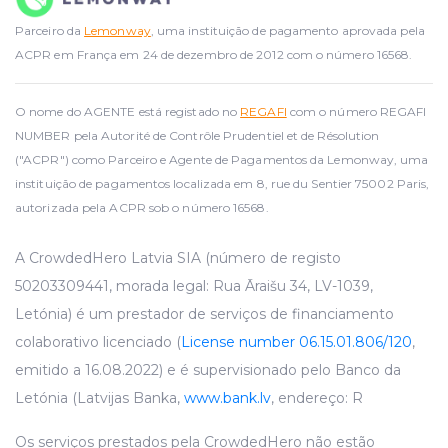
Parceiro da
Lemonway
, uma instituição de pagamento aprovada pela
ACPR em França em 24 de dezembro de 2012 com o número 16568.
O nome do AGENTE está registado no
REGAFI
com o número REGAFI
NUMBER pela Autorité de Contrôle Prudentiel et de Résolution
("ACPR") como Parceiro e Agente de Pagamentos da Lemonway, uma
instituição de pagamentos localizada em 8, rue du Sentier 75002 Paris,
autorizada pela ACPR sob o número 16568.
A CrowdedHero Latvia SIA (número de registo
50203309441, morada legal: Rua Āraišu 34, LV-1039,
Letónia) é um prestador de serviços de financiamento
colaborativo licenciado (
License number 06.15.01.806/120
,
emitido a 16.08.2022) e é supervisionado pelo Banco da
Letónia (Latvijas Banka,
www.bank.lv
, endereço: R
Os serviços prestados pela CrowdedHero não estão