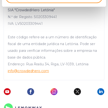
Identify your device by actively scanning it for
specific characteristics (fingerprinting)
SIA "CrowdedHero Letónia"
Find out more about how your personal data is processed
N.º de Registo. 50203309441
and set your preferences in the
details section
.
IVA: LV50203309441
We use cookies to provide website functionality, analyse
Este código refere-se a um número de identificação
traffic data, display customized page content and
fiscal de uma entidade jurídica na Letónia. Pode ser
advertising. See more in our
Cookies policy
.
usado para verificar informações sobre a empresa na
base de dados pública.
Endereço: Rua Āraišu 34, Riga, LV-1039, Letónia
info
@crowdedhero.com