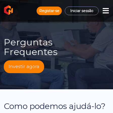
Registar-se
Iniciar sessão
Perguntas
Frequentes
Investir agora
Como podemos ajudá-lo?