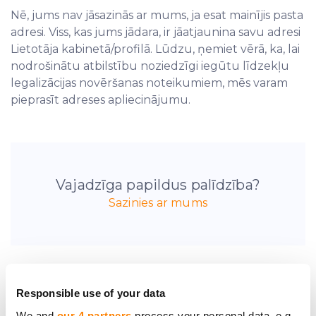
Nē, jums nav jāsazinās ar mums, ja esat mainījis pasta
adresi. Viss, kas jums jādara, ir jāatjaunina savu adresi
Lietotāja kabinetā/profilā. Lūdzu, ņemiet vērā, ka, lai
nodrošinātu atbilstību noziedzīgi iegūtu līdzekļu
legalizācijas novēršanas noteikumiem, mēs varam
pieprasīt adreses apliecinājumu.
Vajadzīga papildus palīdzība?
Sazinies ar mums
Responsible use of your data
Esi pirmais, kas uzzina
We and
our 4 partners
process your personal data, e.g.