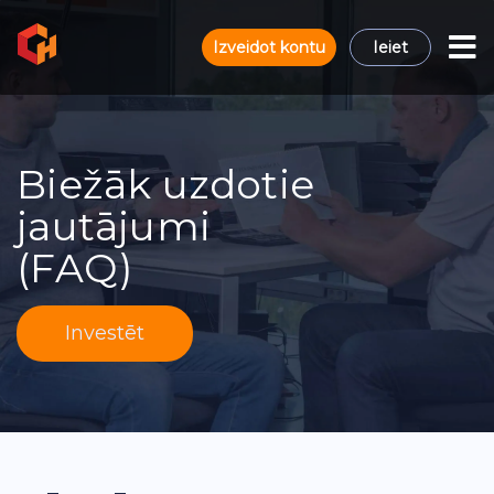
Izveidot kontu
Ieiet
Biežāk uzdotie
jautājumi
(FAQ)
Investēt