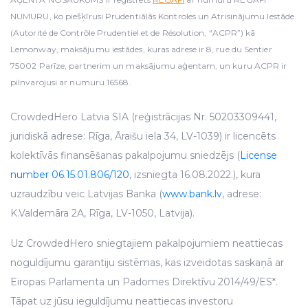
NUMURU, ko piešķīrusi Prudentiālās Kontroles un Atrisinājumu Iestāde
(Autorité de Contrôle Prudentiel et de Résolution, “ACPR”) kā
Lemonway, maksājumu iestādes, kuras adrese ir 8, rue du Sentier
75002 Parīze, partnerim un maksājumu aģentam, un kuru ACPR ir
pilnvarojusi ar numuru 16568.
CrowdedHero Latvia SIA (reģistrācijas Nr. 50203309441,
juridiskā adrese: Rīga, Āraišu iela 34, LV-1039) ir licencēts
kolektīvās finansēšanas pakalpojumu sniedzējs (
License
number 06.15.01.806/120
, izsniegta 16.08.2022.), kura
uzraudzību veic Latvijas Banka (
www.bank.lv
, adrese:
K.Valdemāra 2A, Rīga, LV-1050, Latvija).
Uz CrowdedHero sniegtajiem pakalpojumiem neattiecas
noguldījumu garantiju sistēmas, kas izveidotas saskaņā ar
Eiropas Parlamenta un Padomes Direktīvu 2014/49/ES*.
Tāpat uz jūsu ieguldījumu neattiecas investoru