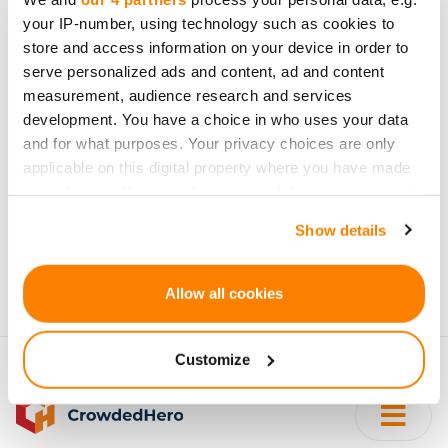
your IP-number, using technology such as cookies to
jaunumus par
store and access information on your device in order to
investīciju projektiem
serve personalized ads and content, ad and content
measurement, audience research and services
development. You have a choice in who uses your data
and for what purposes. Your privacy choices are only
applicable on this digital property where you have made
your choices. You can change or withdraw your consent
Pierakstīties
any time from the Cookie Declaration or by clicking on
Show details
the Privacy trigger icon.
Personu dati tiks apstrādāti saskaņā ar CrowdedHero
Privātuma politika
. Jūs varat atteikties no jaunumiem
If you allow, we would also like to:
Allow all cookies
jebkura brīdī.
Collect information about your geographical
location which can be accurate to within several
Customize
meters
Identify your device by actively scanning it for
specific characteristics (fingerprinting)
Find out more about how your personal data is processed