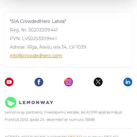
and set your preferences in the
details section
.
We use cookies to provide website functionality, analyse
"SIA CrowdedHero Latvia"
traffic data, display customized page content and
Reģ. Nr. 50203309441
advertising. See more in our
Cookies policy
.
PVN: LV50203309441
Adrese: Rīga, Āraišu iela 34, LV-1039
info
@crowdedhero.com
Lemonway partneris, maksājumu iestāde, ko ACPR apstiprinājusi
Francijā 2012. gada 24. decembrī ar numuru 16568
AĢENTA NOSAUKUMS ir reģistrēts
REGAFI
ar numuru REGAFI