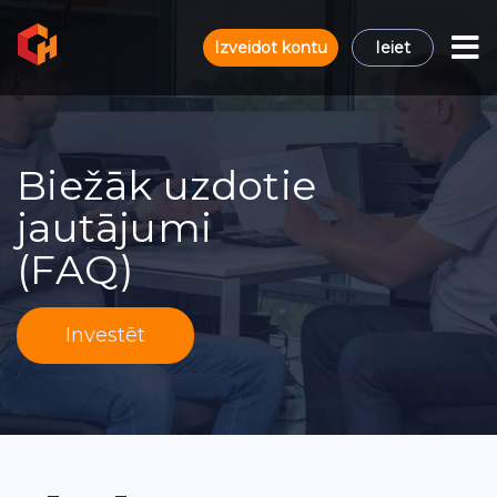
Izveidot kontu
Ieiet
Biežāk uzdotie
jautājumi
(FAQ)
Investēt