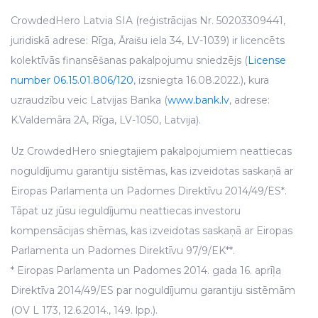
CrowdedHero Latvia SIA (reģistrācijas Nr. 50203309441,
juridiskā adrese: Rīga, Āraišu iela 34, LV-1039) ir licencēts
kolektīvās finansēšanas pakalpojumu sniedzējs (
License
number 06.15.01.806/120
, izsniegta 16.08.2022.), kura
uzraudzību veic Latvijas Banka (
www.bank.lv
, adrese:
K.Valdemāra 2A, Rīga, LV-1050, Latvija).
Uz CrowdedHero sniegtajiem pakalpojumiem neattiecas
noguldījumu garantiju sistēmas, kas izveidotas saskaņā ar
Eiropas Parlamenta un Padomes Direktīvu 2014/49/ES*.
Tāpat uz jūsu ieguldījumu neattiecas investoru
kompensācijas shēmas, kas izveidotas saskaņā ar Eiropas
Parlamenta un Padomes Direktīvu 97/9/EK**.
* Eiropas Parlamenta un Padomes 2014. gada 16. aprīļa
Direktīva 2014/49/ES par noguldījumu garantiju sistēmām
(OV L 173, 12.6.2014., 149. lpp.).