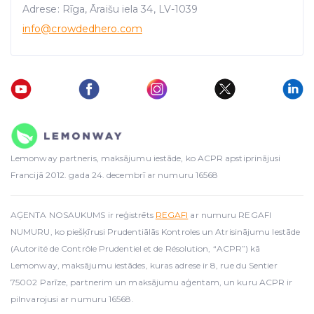
Adrese: Rīga, Āraišu iela 34, LV-1039
info
@crowdedhero.com
Lemonway partneris, maksājumu iestāde, ko ACPR apstiprinājusi
Francijā 2012. gada 24. decembrī ar numuru 16568
AĢENTA NOSAUKUMS ir reģistrēts
REGAFI
ar numuru REGAFI
NUMURU, ko piešķīrusi Prudentiālās Kontroles un Atrisinājumu Iestāde
(Autorité de Contrôle Prudentiel et de Résolution, “ACPR”) kā
Lemonway, maksājumu iestādes, kuras adrese ir 8, rue du Sentier
75002 Parīze, partnerim un maksājumu aģentam, un kuru ACPR ir
pilnvarojusi ar numuru 16568.