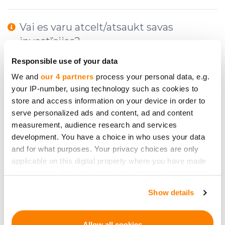
Vai es varu atcelt/atsaukt savas
investīcijas?
Responsible use of your data
We and
our 4 partners
process your personal data, e.g.
Kādas komisijas maksas investoram ir
your IP-number, using technology such as cookies to
jāmaksā un kādos investīciju posmos?
store and access information on your device in order to
serve personalized ads and content, ad and content
measurement, audience research and services
Vai CrowdedHero var man sniegt
development. You have a choice in who uses your data
padomu par to, kur investēt?
and for what purposes. Your privacy choices are only
applicable on this digital property where you have made
your choices. You can change or withdraw your consent
Kas ir pārdomu periods?
any time from the Cookie Declaration or by clicking on
Show details
the Privacy trigger icon.
Kā investēt CrowdedHero publicētajos
If you allow, we would also like to:
Allow all cookies