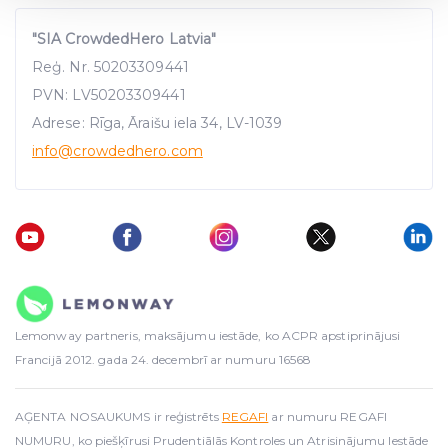
"SIA CrowdedHero Latvia"
We use cookies to provide website functionality, analyse
Reģ. Nr. 50203309441
traffic data, display customized page content and
PVN: LV50203309441
advertising. See more in our
Cookies policy
.
Adrese: Rīga, Āraišu iela 34, LV-1039
info
@crowdedhero.com
Lemonway partneris, maksājumu iestāde, ko ACPR apstiprinājusi
Francijā 2012. gada 24. decembrī ar numuru 16568
AĢENTA NOSAUKUMS ir reģistrēts
REGAFI
ar numuru REGAFI
NUMURU, ko piešķīrusi Prudentiālās Kontroles un Atrisinājumu Iestāde