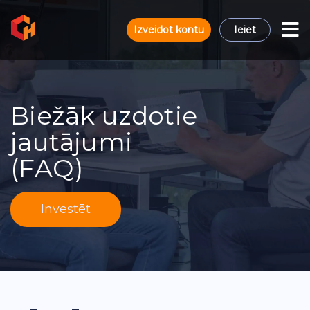
Izveidot kontu
Ieiet
Biežāk uzdotie
jautājumi
(FAQ)
Investēt