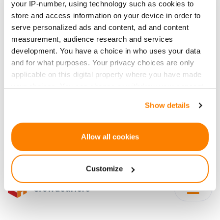
your IP-number, using technology such as cookies to
investīciju projektiem
store and access information on your device in order to
serve personalized ads and content, ad and content
measurement, audience research and services
development. You have a choice in who uses your data
and for what purposes. Your privacy choices are only
applicable on this digital property where you have made
Pierakstīties
your choices. You can change or withdraw your consent
any time from the Cookie Declaration or by clicking on
Personu dati tiks apstrādāti saskaņā ar CrowdedHero
Show details
the Privacy trigger icon.
Privātuma politika
. Jūs varat atteikties no jaunumiem
jebkura brīdī.
If you allow, we would also like to:
Allow all cookies
Collect information about your geographical
location which can be accurate to within several
Customize
meters
Identify your device by actively scanning it for
specific characteristics (fingerprinting)
Find out more about how your personal data is processed
and set your preferences in the
details section
.