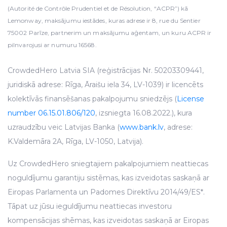
(Autorité de Contrôle Prudentiel et de Résolution, “ACPR”) kā
Lemonway, maksājumu iestādes, kuras adrese ir 8, rue du Sentier
75002 Parīze, partnerim un maksājumu aģentam, un kuru ACPR ir
pilnvarojusi ar numuru 16568.
CrowdedHero Latvia SIA (reģistrācijas Nr. 50203309441,
juridiskā adrese: Rīga, Āraišu iela 34, LV-1039) ir licencēts
kolektīvās finansēšanas pakalpojumu sniedzējs (
License
number 06.15.01.806/120
, izsniegta 16.08.2022.), kura
uzraudzību veic Latvijas Banka (
www.bank.lv
, adrese:
K.Valdemāra 2A, Rīga, LV-1050, Latvija).
Uz CrowdedHero sniegtajiem pakalpojumiem neattiecas
noguldījumu garantiju sistēmas, kas izveidotas saskaņā ar
Eiropas Parlamenta un Padomes Direktīvu 2014/49/ES*.
Tāpat uz jūsu ieguldījumu neattiecas investoru
kompensācijas shēmas, kas izveidotas saskaņā ar Eiropas