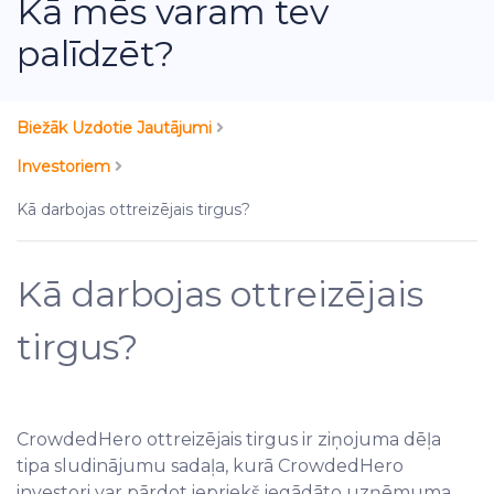
Kā mēs varam tev
palīdzēt?
Biežāk Uzdotie Jautājumi
Investoriem
Kā darbojas ottreizējais tirgus?
Kā darbojas ottreizējais
tirgus?
CrowdedHero ottreizējais tirgus ir ziņojuma dēļa
tipa sludinājumu sadaļa, kurā CrowdedHero
investori var pārdot iepriekš iegādāto uzņēmuma