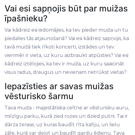
Vai esi sapņojis būt par muižas
īpašnieku?
Vai kādreiz esi iedomājies, ka tev pieder muiža un tu
piedalies tās atjaunošanā? Vai esi kādreiz sapņojis, ka
tavā muižā tiek rīkoti koncerti, izstādes un tev
vienmēr ir vieta, uz kuru aizbraukt atpūsties? Vai esi
kādreiz iztēlojies, ka tev ir muiža, uz kuru saaicināt
visus radus, draugus un nevienam netrūkst vietas?
Iepazīsties ar savas muižas
vēsturisko šarmu
Tava muiža - majestātiska celtne ar vēsturisku auru,
milzīgu parku, kurā zied rozes un dzied putni. Tai ir
dārza terase, uz kuras baudīt rīta kafiju, un lielu
zāle, kurā var dejot un baudīt gardu ēdienu. Tava