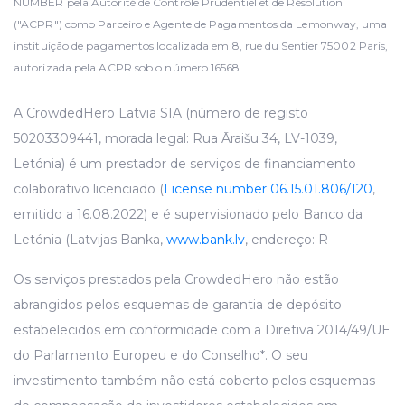
NUMBER pela Autorité de Contrôle Prudentiel et de Résolution
("ACPR") como Parceiro e Agente de Pagamentos da Lemonway, uma
instituição de pagamentos localizada em 8, rue du Sentier 75002 Paris,
autorizada pela ACPR sob o número 16568.
A CrowdedHero Latvia SIA (número de registo
50203309441, morada legal: Rua Āraišu 34, LV-1039,
Letónia) é um prestador de serviços de financiamento
colaborativo licenciado (
License number 06.15.01.806/120
,
emitido a 16.08.2022) e é supervisionado pelo Banco da
Letónia (Latvijas Banka,
www.bank.lv
, endereço: R
Os serviços prestados pela CrowdedHero não estão
abrangidos pelos esquemas de garantia de depósito
estabelecidos em conformidade com a Diretiva 2014/49/UE
do Parlamento Europeu e do Conselho*. O seu
investimento também não está coberto pelos esquemas