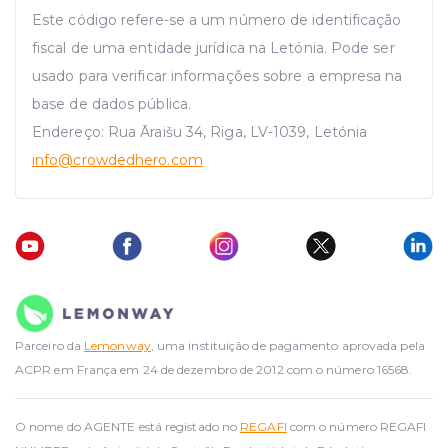
Este código refere-se a um número de identificação
fiscal de uma entidade jurídica na Letónia. Pode ser
usado para verificar informações sobre a empresa na
base de dados pública.
Endereço: Rua Āraišu 34, Riga, LV-1039, Letónia
info
@crowdedhero.com
Parceiro da
Lemonway
, uma instituição de pagamento aprovada pela
ACPR em França em 24 de dezembro de 2012 com o número 16568.
O nome do AGENTE está registado no
REGAFI
com o número REGAFI