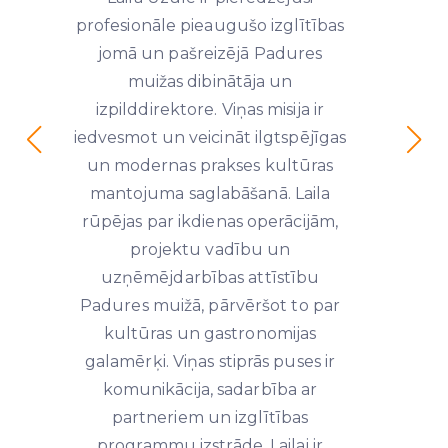
profesionāle pieaugušo izglītības
jomā un pašreizējā Padures
muižas dibinātāja un
izpilddirektore. Viņas misija ir
iedvesmot un veicināt ilgtspējīgas
un modernas prakses kultūras
mantojuma saglabāšanā. Laila
rūpējas par ikdienas operācijām,
projektu vadību un
uzņēmējdarbības attīstību
Padures muižā, pārvēršot to par
kultūras un gastronomijas
galamērķi. Viņas stiprās puses ir
komunikācija, sadarbība ar
partneriem un izglītības
programmu izstrāde. Lailai ir