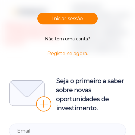
Apraksts par
Moneyz.csv
dokumenta failu Lorem
Iniciar sessão
ipsum dolor sit amet,
Please note, that only registered
and Verified investors could access
consectetur adipiscing
the restricted Project campaign
Não tem uma conta?
elit, sed do eiusmod
documents.
tempor incididunt ut
Registe-se agora.
Seja o primeiro a saber
sobre novas
oportunidades de
investimento.