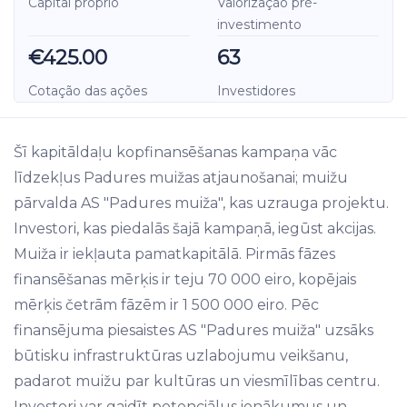
Capital próprio
Valorização pré-
investimento
€425.00
63
Cotação das ações
Investidores
Šī kapitāldaļu kopfinansēšanas kampaņa vāc
līdzekļus Padures muižas atjaunošanai; muižu
pārvalda AS "Padures muiža", kas uzrauga projektu.
Investori, kas piedalās šajā kampaņā, iegūst akcijas.
Muiža ir iekļauta pamatkapitālā. Pirmās fāzes
finansēšanas mērķis ir teju 70 000 eiro, kopējais
mērķis četrām fāzēm ir 1 500 000 eiro. Pēc
finansējuma piesaistes AS "Padures muiža" uzsāks
būtisku infrastruktūras uzlabojumu veikšanu,
padarot muižu par kultūras un viesmīlības centru.
Investori var gaidīt potenciālus ienākumus un