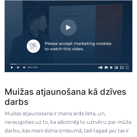
Muižas atjaunošana kā dzīves
darbs
Muižas atjaunošana ir mana sirds lieta, un,
neraugoties uz to, ka sākotnēji to uztvēru par mūža
darbu, kas mani dzina izmisumā, tad tagad jau tas ir