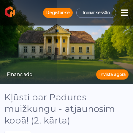
Registar-se
Iniciar sessão
Financiado
Invista agora
Kļūsti par Padures
muižkungu - atjaunosim
kopā! (2. kārta)