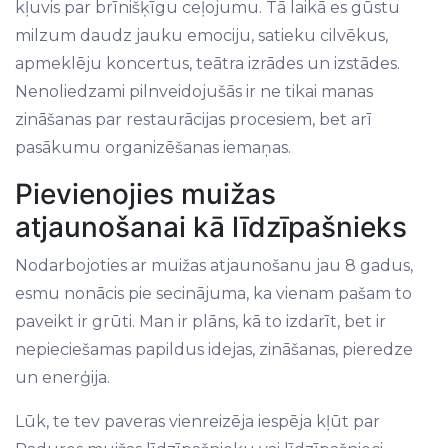
kļuvis par brīnišķīgu ceļojumu. Tā laikā es gūstu
milzum daudz jauku emociju, satieku cilvēkus,
apmeklēju koncertus, teātra izrādes un izstādes.
Nenoliedzami pilnveidojušās ir ne tikai manas
zināšanas par restaurācijas procesiem, bet arī
pasākumu organizēšanas iemaņas.
Pievienojies muižas
atjaunošanai kā līdzīpašnieks
Nodarbojoties ar muižas atjaunošanu jau 8 gadus,
esmu nonācis pie secinājuma, ka vienam pašam to
paveikt ir grūti. Man ir plāns, kā to izdarīt, bet ir
nepieciešamas papildus idejas, zināšanas, pieredze
un enerģija.
Lūk, te tev paveras vienreizēja iespēja kļūt par