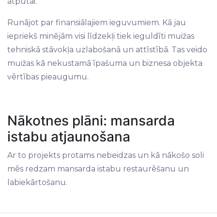
atpūtai.
Runājot par finansiālajiem ieguvumiem. Kā jau
iepriekš minējām visi līdzekļi tiek ieguldīti muižas
tehniskā stāvokļa uzlabošanā un attīstībā. Tas veido
muižas kā nekustamā īpašuma un biznesa objekta
vērtības pieaugumu.
Nākotnes plāni: mansarda
istabu atjaunošana
Ar to projekts protams nebeidzas un kā nākošo soli
mēs redzam mansarda istabu restaurēšanu un
labiekārtošanu.