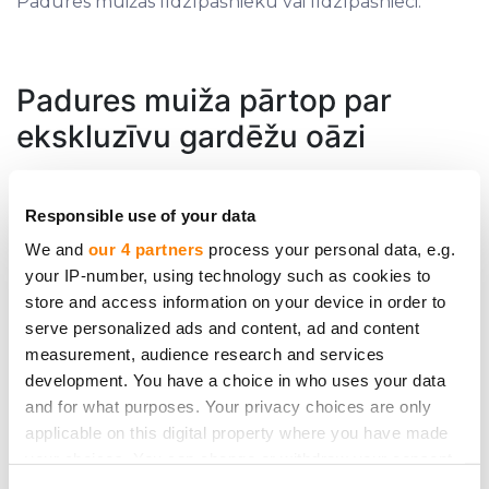
Padures muižas līdzīpašnieku vai līdzīpašnieci.
Padures muiža pārtop par
ekskluzīvu gardēžu oāzi
Lielā muižas atjaunošanas ideja paredz muižas
restaurēšanu un pārbūvēšanu ar mērķi izveidot
Responsible use of your data
gardēžu viesnīcu. Tas nozīmē, ka viesi var
We and
our 4 partners
process your personal data, e.g.
norezervēt ceļazīmes 3 vai 5 dienu ilgumā uz
your IP-number, using technology such as cookies to
meistarklasēm vēsturiskā ēkā un iemācīties gatavot
store and access information on your device in order to
serve personalized ads and content, ad and content
dažādus ēdienus no senām pavārgrāmatām.
measurement, audience research and services
Produkti tiks iepirkti apkārtējās saimniecībās, radot
development. You have a choice in who uses your data
pienesumu Kuldīgas novada lauksaimniekiem.
and for what purposes. Your privacy choices are only
Vakarus viesi varēs pavadīt muižā saviesīgās sarunās
applicable on this digital property where you have made
vai klausoties dzīvo mūziku. Šāds piedāvājums
your choices. You can change or withdraw your consent
samazina pieprasījuma sezonalitāti. Jo pirms
any time from the Cookie Declaration or by clicking on