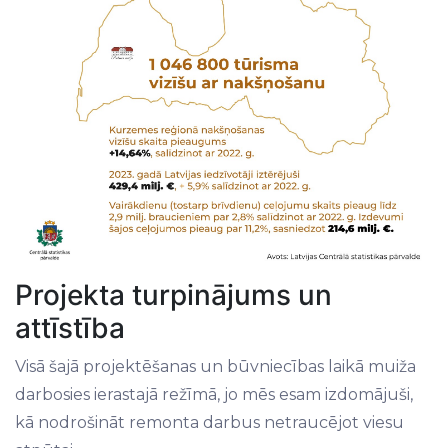
Projekta turpinājums un
attīstība
Visā šajā projektēšanas un būvniecības laikā muiža
darbosies ierastajā režīmā, jo mēs esam izdomājuši,
kā nodrošināt remonta darbus netraucējot viesu