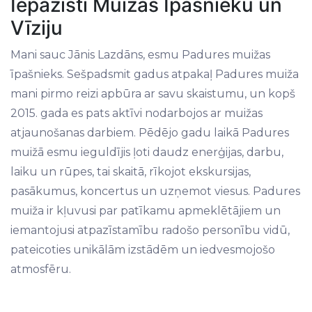
Iepazīsti Muižas Īpašnieku un
Vīziju
Mani sauc Jānis Lazdāns, esmu Padures muižas
īpašnieks. Sešpadsmit gadus atpakaļ Padures muiža
mani pirmo reizi apbūra ar savu skaistumu, un kopš
2015. gada es pats aktīvi nodarbojos ar muižas
atjaunošanas darbiem. Pēdējo gadu laikā Padures
muižā esmu ieguldījis ļoti daudz enerģijas, darbu,
laiku un rūpes, tai skaitā, rīkojot ekskursijas,
pasākumus, koncertus un uzņemot viesus. Padures
muiža ir kļuvusi par patīkamu apmeklētājiem un
iemantojusi atpazīstamību radošo personību vidū,
pateicoties unikālām izstādēm un iedvesmojošo
atmosfēru.