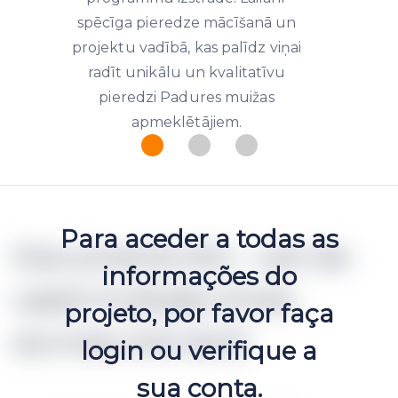
spēcīga pieredze mācīšanā un
projektu vadībā, kas palīdz viņai
radīt unikālu un kvalitatīvu
pieredzi Padures muižas
apmeklētājiem.
Para aceder a todas as
Documents (h2 - can be
informações do
used multiple times
projeto, por favor faça
accross one text)
login ou verifique a
sua conta.