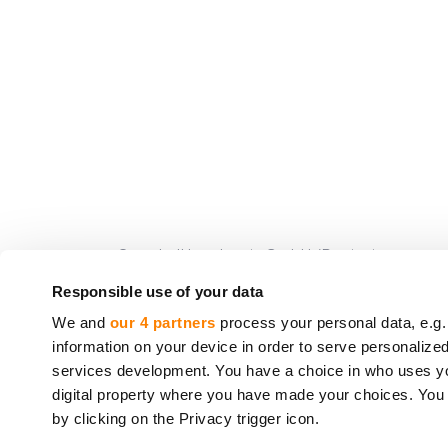
CrowdedHero Latvia GmbH (Registrierungsnummer
von Crowdfunding-Dienstleistungen (
License n
Responsible use of your data
www.bank.lv
, Adresse: K. Valdemara 2A, Riga, LV
We and
our 4 partners
process your personal data, e.g.
information on your device in order to serve personali
Die von CrowdedHero angebotenen Dienstleistu
services development. You have a choice in who uses you
Europäischen Parlaments und des Rates eingeri
digital property where you have made your choices. You
Richtlinie 97/9/EG des Europäischen Parlament
by clicking on the Privacy trigger icon.
* Richtlinie 2014/49/EU des Europäischen Parla