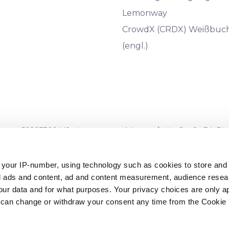
Lemonway
CrowdX (CRDX) Weißbuc
(engl.)
 50203309441, eingetragene Adresse: Āraišu Straße 34, Riga, LV
umber 06.15.01.806/120
, ausgestellt am 16.08.2022) und wird vo
-1050, Lettland) beaufsichtigt.
 your IP-number, using technology such as cookies to store an
zed ads and content, ad and content measurement, audience rese
ngen sind nicht durch die Einlagensicherungssysteme abgedec
r data and for what purposes. Your privacy choices are only ap
chtet wurden. Ebenso ist Ihre Investition nicht durch die Anl
 can change or withdraw your consent any time from the Cookie 
s und des Rates* eingerichtet wurden.**
ments und des Rates vom 16. April 2014 über Einlagensicherungss