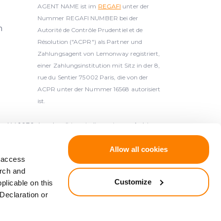
AGENT NAME ist im
REGAFI
unter der
Nummer REGAFI NUMBER bei der
h
Autorité de Contrôle Prudentiel et de
Résolution ("ACPR") als Partner und
Zahlungsagent von Lemonway registriert,
einer Zahlungsinstitution mit Sitz in der 8,
rue du Sentier 75002 Paris, die von der
ACPR unter der Nummer 16568 autorisiert
ist.
-1039, Lettland) ist ein lizenzierter Anbieter
n der Bank von Lettland (Latvijas Banka,
Allow all cookies
d access
arch and
kt, die gemäß der Richtlinie 2014/49/EU des
Customize
plicable on this
egerschutzsysteme gedeckt, die gemäß der
Declaration or
ysteme (ABl. L 173 vom 12.6.2014, S. 149).