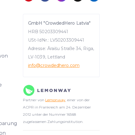
GmbH "CrowdedHero Latvia"
HRB 50203309441
USt-IdNr.: LV50203309441
Adresse: Āraišu Straße 34, Riga,
 von
LV-1039, Lettland
info
@crowdedhero.com
e
Partner von
Lemonway
, einer von der
ACPR in Frankreich am 24. Dezember
2012 unter der Nummer 16568
zugelassenen Zahlungsinstitution.
nbarung
on