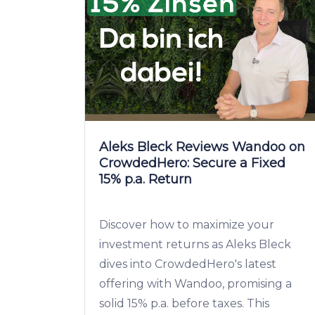
Aleks Bleck Reviews Wandoo on
CrowdedHero: Secure a Fixed
15% p.a. Return
Discover how to maximize your
investment returns as Aleks Bleck
dives into CrowdedHero's latest
offering with Wandoo, promising a
solid 15% p.a. before taxes. This