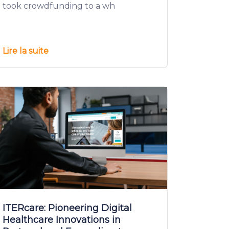
took crowdfunding to a wh
Lire la suite
ITERcare: Pioneering Digital
Healthcare Innovations in