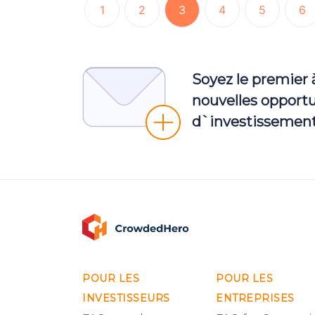
1
2
3
4
5
6
Soyez le premier 
nouvelles opport
d`investissement
POUR LES
POUR LES
INVESTISSEURS
ENTREPRISES