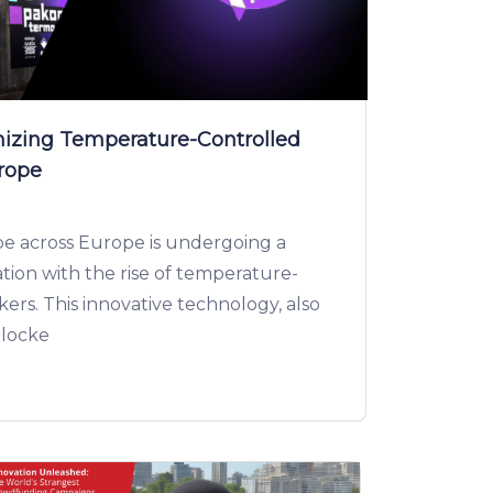
ionizing Temperature-Controlled
urope
ape across Europe is undergoing a
ation with the rise of temperature-
kers. This innovative technology, also
 locke