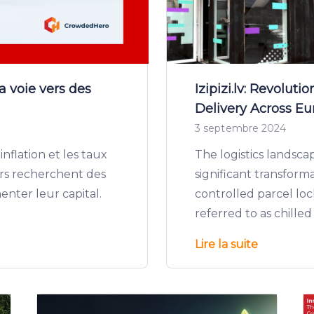
a voie vers des
Izipizi.lv: Revolut
Delivery Across E
3 septembre 2024
inflation et les taux
The logistics landsc
eurs recherchent des
significant transform
nter leur capital.
controlled parcel loc
referred to as chilled
Lire la suite