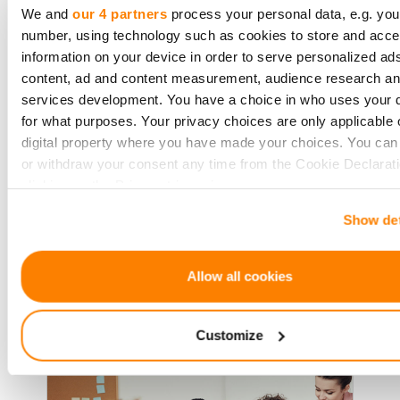
We and
our 4 partners
process your personal data, e.g. you
Young Investors Drive
number, using technology such as cookies to store and acc
Crowdfunding Trends
information on your device in order to serve personalized ad
content, ad and content measurement, audience research a
services development. You have a choice in who uses your 
Ever wished you could be part of
for what purposes. Your privacy choices are only applicable 
something bigger? Fund a cool new
digital property where you have made your choices. You ca
tech product or a project that really
or withdraw your consent any time from the Cookie Declarati
clicking on the Privacy trigger icon.
makes a difference? That's the magic
of crowdfunding!
Show det
If you allow, we would also like to:
Collect information about your geographical location 
be accurate to within several meters
Allow all cookies
Lire la suite
Identify your device by actively scanning it for specifi
characteristics (fingerprinting)
Customize
Find out more about how your personal data is processed an
your preferences in the
details section
.