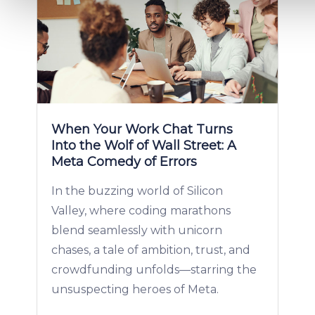
We use cookies to provide website functionality, analyse traff
display customized page content and advertising. See more i
Cookies policy
.
When Your Work Chat Turns
Into the Wolf of Wall Street: A
Meta Comedy of Errors
In the buzzing world of Silicon
Valley, where coding marathons
blend seamlessly with unicorn
chases, a tale of ambition, trust, and
crowdfunding unfolds—starring the
unsuspecting heroes of Meta.