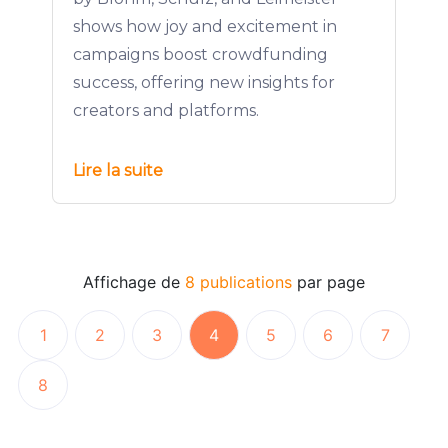
shows how joy and excitement in
campaigns boost crowdfunding
success, offering new insights for
creators and platforms.
Lire la suite
Affichage de
8 publications
par page
1
2
3
4
5
6
7
8