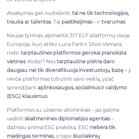
Atsakymas gali nustebinti:
tai ne tik technologijos,
trauka ar talentas
. Tai
pasitikėjimas
– ir
tvarumas
.
Naujas tyrimas, apimantis 317 ECF platformų visoje
Europoje, kurį atliko Luca Farè ir Silvio Vismara,
rodo:
tarptautinės platformos gerokai pranoksta
vietines
. Kodėl? Nes
tarptautinė plėtra daro
daugiau nei tik diversifikuoja investuotojų bazę
– ji
verčia platformas tobulinti savo veiklą, ypač
sprendžiant
aplinkosaugos, socialinius ir valdymo
(ESG) klausimus
.
Platformos su užsienio akcininkais – jas galima
vadinti
skaitmeninės diplomatijos agentais
–
dažniau priima ESG praktiką. ESG
nebėra tik
madingas terminas
, o tapo
šiuolaikinių