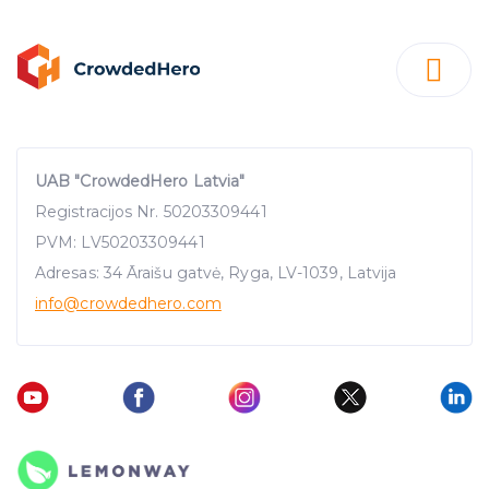
UAB "CrowdedHero Latvia"
Registracijos Nr. 50203309441
PVM: LV50203309441
Adresas: 34 Āraišu gatvė, Ryga, LV-1039, Latvija
info
@crowdedhero.com