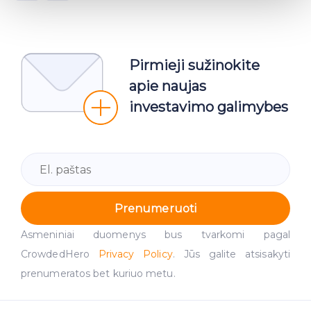
Find out more about how your personal data is processed
and set your preferences in the
details section
.
We use cookies to provide website functionality, analyse
Pirmieji sužinokite
traffic data, display customized page content and
advertising. See more in our
Cookies policy
.
apie naujas
investavimo galimybes
Prenumeruoti
Asmeniniai duomenys bus tvarkomi pagal
CrowdedHero
Privacy Policy
. Jūs galite atsisakyti
prenumeratos bet kuriuo metu.