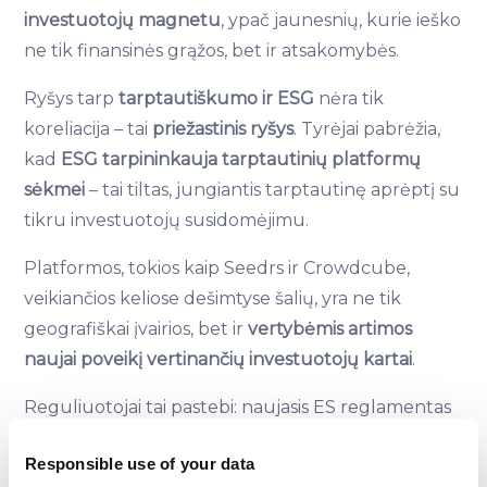
investuotojų magnetu
, ypač jaunesnių, kurie ieško
ne tik finansinės grąžos, bet ir atsakomybės.
Ryšys tarp
tarptautiškumo ir ESG
nėra tik
koreliacija – tai
priežastinis ryšys
. Tyrėjai pabrėžia,
kad
ESG tarpininkauja tarptautinių platformų
sėkmei
– tai tiltas, jungiantis tarptautinę aprėptį su
tikru investuotojų susidomėjimu.
Platformos, tokios kaip Seedrs ir Crowdcube,
veikiančios keliose dešimtyse šalių, yra ne tik
geografiškai įvairios, bet ir
vertybėmis artimos
naujai poveikį vertinančių investuotojų kartai
.
Reguliuotojai tai pastebi: naujasis ES reglamentas
dėl
European Crowdfunding Service Providers
Responsible use of your data
(ECSP)
ne tik palengvina veiklą užsienyje, bet ir