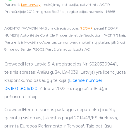
Partneris
Lemonway
, mokėjimų institucija, patvirtinta ACPR
Prancūzijoje 2012 m. gruodžio 24 d., registracijos numeris - 16568.
AGENTO PAVADINIMAS yra užregistruotas
REGAFI
pagal REGAFI
NUMERĮ Autorité de Contrôle Prudentiel et de Résolution ("ACPR") kaip
Partneris ir Mokėjimo Agentas Lemonway, mokėjimų įstaiga, įsikūrusi
8, rue du Sentier 75002 Paryžiuje, autorizuota AC
CrowdedHero Latvia SIA (registracijos Nr. 50203309441,
teisinis adresas: Āraišu g. 34, LV-1039, Latvija) yra licencijuota
kruporiškumo paslaugų teikėja (
License number
06.15.01.806/120
, išduota 2022 m. rugpjūčio 16 d.), ir
prižiūrima Latvij
CrowdedHero teikiamos paslaugos nepatenka į indėlių
garantijų sistemas, įsteigtas pagal 2014/49/ES direktyvą,
priimtą Europos Parlamento ir Tarybos*. Taip pat jūsų