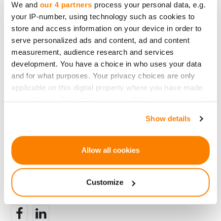
We and
our 4 partners
process your personal data, e.g.
kelią visų ESG standartus
.
your IP-number, using technology such as cookies to
Ką tai reiškia platformoms, tokioms kaip
store and access information on your device in order to
serve personalized ads and content, ad and content
CrowdedHero
, ar startuoliams, ieškantiems
measurement, audience research and services
investicijų 2025 metais?
Mąstykite plačiau nei
development. You have a choice in who uses your data
sienos – ir plačiau nei balansai
. Nes
be vertybių,
and for what purposes. Your privacy choices are only
tarptautiškumas yra tik triukšmas
. Tačiau kai
applicable on this digital property where you have made
sujungi globalų pasiekiamumą su ESG vientisumu
,
your choices. You can change or withdraw your consent
sukuriate platformą, kuri ne tik išgyvena – bet ir
any time from the Cookie Declaration or by clicking on
Show details
the Privacy trigger icon.
auga.
If you allow, we would also like to:
Allow all cookies
Collect information about your geographical
location which can be accurate to within several
Atgal
Customize
meters
Identify your device by actively scanning it for
specific characteristics (fingerprinting)