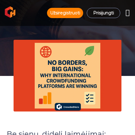
Užsiregistruoti
Prisijungti
Be sienų, dideli laimėjimai: