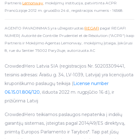
Partneris
Lemonway
, mokėjimų institucija, patvirtinta ACPR
Prancūzijoje 2012 m. gruodžio 24 d., registracijos numeris - 16568.
AGENTO PAVADINIMAS yra užregistruotas
REGAFI
pagal REGAFI
NUMERĮ Autorité de Contrôle Prudentiel et de Résolution ("ACPR") kaip
Partneris ir Mokėjimo Agentas Lemonway, mokėjimų įstaiga, įsikūrusi
8, rue du Sentier 75002 Paryžiuje, autorizuota AC
CrowdedHero Latvia SIA (registracijos Nr. 50203309441,
teisinis adresas: Āraišu g. 34, LV-1039, Latvija) yra licencijuota
kruporiškumo paslaugų teikėja (
License number
06.15.01.806/120
, išduota 2022 m. rugpjūčio 16 d.), ir
prižiūrima Latvij
CrowdedHero teikiamos paslaugos nepatenka į indėlių
garantijų sistemas, įsteigtas pagal 2014/49/ES direktyvą,
priimtą Europos Parlamento ir Tarybos*. Taip pat jūsų