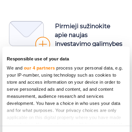
Pirmieji sužinokite
apie naujas
investavimo galimybes
Responsible use of your data
We and
our 4 partners
process your personal data, e.g.
your IP-number, using technology such as cookies to
store and access information on your device in order to
Prenumeruoti
serve personalized ads and content, ad and content
measurement, audience research and services
Asmeniniai duomenys bus tvarkomi pagal
development. You have a choice in who uses your data
CrowdedHero
Privacy Policy
. Jūs galite atsisakyti
and for what purposes. Your privacy choices are only
prenumeratos bet kuriuo metu.
applicable on this digital property where you have made
your choices. You can change or withdraw your consent
any time from the Cookie Declaration or by clicking on