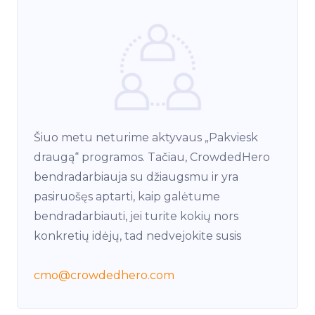
Šiuo metu neturime aktyvaus „Pakviesk
draugą“ programos. Tačiau, CrowdedHero
bendradarbiauja su džiaugsmu ir yra
pasiruošęs aptarti, kaip galėtume
bendradarbiauti, jei turite kokių nors
konkretių idėjų, tad nedvejokite susis
cmo
@crowdedhero.com