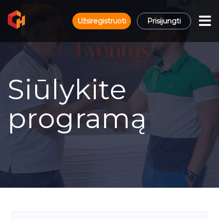
Užsiregistruoti
Prisijungti
Siūlykite
programą