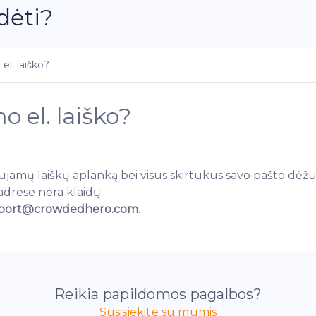
dėti?
el. laiško?
 el. laiško?
jamų laiškų aplanką bei visus skirtukus savo pašto dėžu
 adrese nėra klaidų.
port@crowdedhero.com
.
Reikia papildomos pagalbos?
Susisiekite su mumis