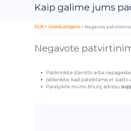
Kaip galime jums pa
DUK
Investuotojams
Negavote patvirtinimo 
Negavote patvirtinimo
Patikrinkite šlamšto arba nepageidau
Įsitikinkite, kad pateiktame el. pašto
Parašykite mums žinutę adresu
sup