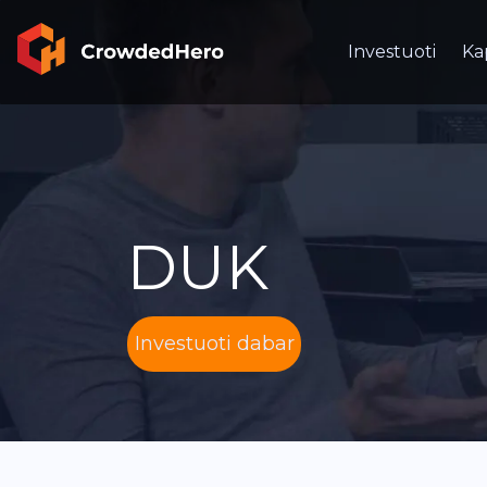
Investuoti
Ka
DUK
Investuoti dabar