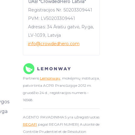
UAB "CrowdedHero Latvia"
Registracijos Nr. 50203309441
PVM: LV50203309441
Adresas: 34 Āraišu gatvė, Ryga,
LV-1039, Latvija
info
@crowdedhero.com
Partneris
Lemonway
, mokėjimų institucija,
patvirtinta ACPR Prancūzijoje 2012 m.
gruodžio 24 d., registracijos numeris -
16568.
ygos
yga
AGENTO PAVADINIMAS yra užregistruotas
REGAFI
pagal REGAFI NUMERĮ Autorité de
Contrôle Prudentiel et de Résolution