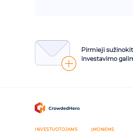
Pirmieji sužinoki
investavimo gali
INVESTUOTOJAMS
ĮMONĖMS