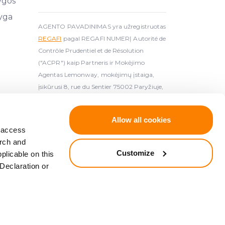
ygos
yga
AGENTO PAVADINIMAS yra užregistruotas
REGAFI
pagal REGAFI NUMERĮ Autorité de
Contrôle Prudentiel et de Résolution
("ACPR") kaip Partneris ir Mokėjimo
Agentas Lemonway, mokėjimų įstaiga,
įsikūrusi 8, rue du Sentier 75002 Paryžiuje,
autorizuota AC
Allow all cookies
ijuota kruporiškumo paslaugų teikėja (
License
d access
arch and
Customize
plicable on this
priimtą Europos Parlamento ir Tarybos*. Taip pat
Declaration or
iimtą Europos Parlamento ir Tarybos**.
73, 2014 06 12, 149 p.).
L L 84, 1997 03 26, 22 p.).