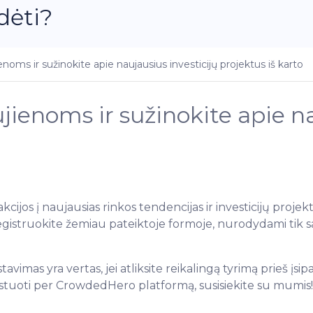
dėti?
enoms ir sužinokite apie naujausius investicijų projektus iš karto
jienoms ir sužinokite apie na
akcijos į naujausias rinkos tendencijas ir investicijų proj
registruokite žemiau pateiktoje formoje, nurodydami tik s
imas yra vertas, jei atliksite reikalingą tyrimą prieš įsi
vestuoti per CrowdedHero platformą, susisiekite su mumis!