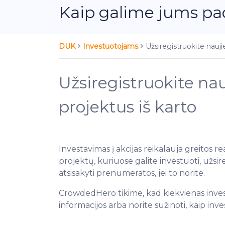
Kaip galime jums pa
DUK
Investuotojams
Užsiregistruokite nauji
Užsiregistruokite nau
projektus iš karto
Investavimas į akcijas reikalauja greitos re
projektų, kuriuose galite investuoti, užsi
atsisakyti prenumeratos, jei to norite.
CrowdedHero tikime, kad kiekvienas investav
informacijos arba norite sužinoti, kaip in