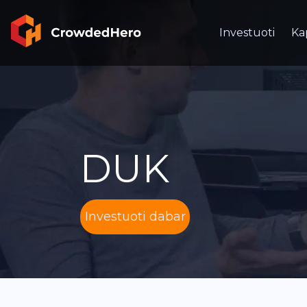
Investuoti
Ka
DUK
Investuoti dabar