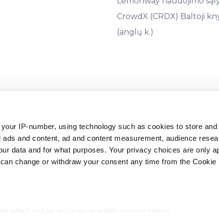
Lemonway naudojimo sąl
CrowdX (CRDX) Baltoji kn
(anglų k.)
9441, teisinis adresas: Āraišu g. 34, LV-1039, Latvija) yra licenc
 your IP-number, using technology such as cookies to store an
io 16 d.), ir prižiūrima Latvij
zed ads and content, ad and content measurement, audience rese
r data and for what purposes. Your privacy choices are only ap
ėlių garantijų sistemas, įsteigtas pagal 2014/49/ES direktyvą, 
 can change or withdraw your consent any time from the Cookie 
ompensavimo sistemomis, įsteigtomis pagal 97/9/EB direktyvą, pr
Tarybos direktyva 2014/49/ES dėl indėlių garantijų sistemų (OL L 1
ybos direktyva 97/9/EB dėl investuotojų kompensavimo sistemų (O
ion which can be accurate to within several meters