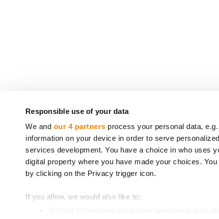
Responsible use of your data
CrowdedHero Latvia SIA (registracijos Nr. 5020330
We and
our 4 partners
process your personal data, e.g.
number 06.15.01.806/120
, išduota 2022 m. rugpjūč
information on your device in order to serve personali
services development. You have a choice in who uses you
CrowdedHero teikiamos paslaugos nepatenka į ind
digital property where you have made your choices. You
jūsų investicija nėra apsaugota investuotojų k
by clicking on the Privacy trigger icon.
* 2014 m. balandžio 16 d. Europos Parlamento ir 
If you allow, we would also like to:
** 1997 m. kovo 3 d. Europos Parlamento ir Tar
Collect information about your geographical locat