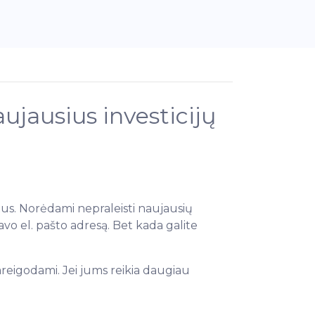
ujausius investicijų
ektus. Norėdami nepraleisti naujausių
avo el. pašto adresą. Bet kada galite
pareigodami. Jei jums reikia daugiau