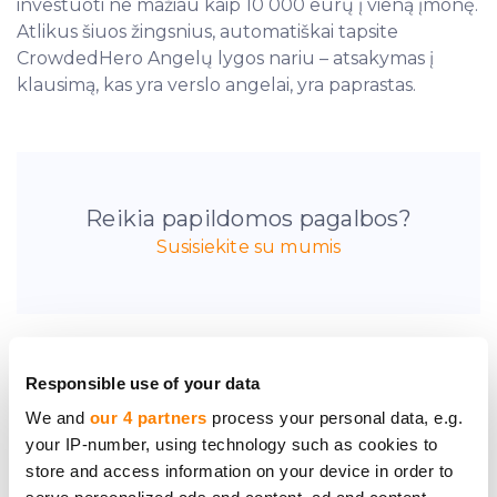
investuoti ne mažiau kaip 10 000 eurų į vieną įmonę.
Atlikus šiuos žingsnius, automatiškai tapsite
CrowdedHero Angelų lygos nariu – atsakymas į
klausimą, kas yra verslo angelai, yra paprastas.
Reikia papildomos pagalbos?
Susisiekite su mumis
Responsible use of your data
We and
our 4 partners
process your personal data, e.g.
Pirmieji sužinokite
your IP-number, using technology such as cookies to
apie naujas
store and access information on your device in order to
investavimo galimybes