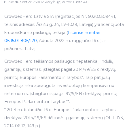
8, rue du Sentier 75002 Paryžiuje, autorizuota AC
CrowdedHero Latvia SIA (registracijos Nr. 50203309441,
teisinis adresas: Āraišu g. 34, LV-1039, Latvija) yra licencijuota
kruporiškumo paslaugų teikėja (
License number
06.15.01.806/120
, išduota 2022 m. rugpjūčio 16 d.), ir
prižiūrima Latvij
CrowdedHero teikiamos paslaugos nepatenka į indėlių
garantijų sistemas, įsteigtas pagal 2014/49/ES direktyvą,
priimtą Europos Parlamento ir Tarybos*. Taip pat jūsų
investicija nėra apsaugota investuotojų kompensavimo
sistemomis, įsteigtomis pagal 97/9/EB direktyvą, priimtą
Europos Parlamento ir Tarybos**.
* 2014 m. balandžio 16 d. Europos Parlamento ir Tarybos
direktyva 2014/49/ES dėl indėlių garantijų sistemų (OL L 173,
2014 06 12, 149 p.).