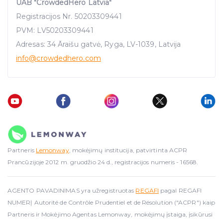
UAB "CrowdedHero Latvia"
traffic data, display customized page content and
Registracijos Nr. 50203309441
advertising. See more in our
Cookies policy
.
PVM: LV50203309441
Adresas: 34 Āraišu gatvė, Ryga, LV-1039, Latvija
info
@crowdedhero.com
Partneris
Lemonway
, mokėjimų institucija, patvirtinta ACPR
Prancūzijoje 2012 m. gruodžio 24 d., registracijos numeris - 16568.
AGENTO PAVADINIMAS yra užregistruotas
REGAFI
pagal REGAFI
NUMERĮ Autorité de Contrôle Prudentiel et de Résolution ("ACPR") kaip
Partneris ir Mokėjimo Agentas Lemonway, mokėjimų įstaiga, įsikūrusi